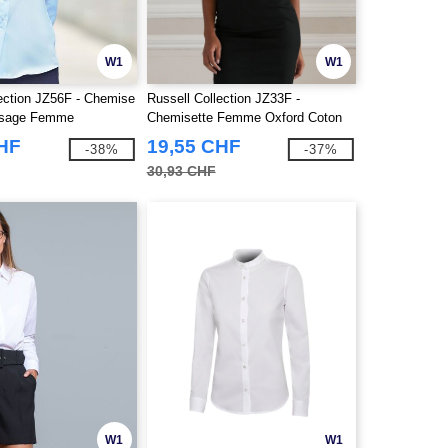
W1
W1
lection JZ56F - Chemise
Russell Collection JZ33F -
ssage Femme
Chemisette Femme Oxford Coton
CHF
19,55 CHF
-38%
-37%
30,93 CHF
W1
W1