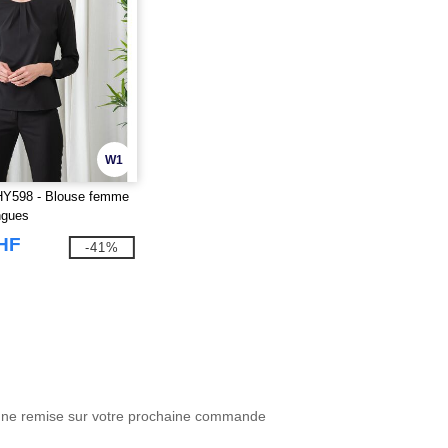
W1
598 - Blouse femme
ngues
CHF
-41%
une remise sur votre prochaine commande