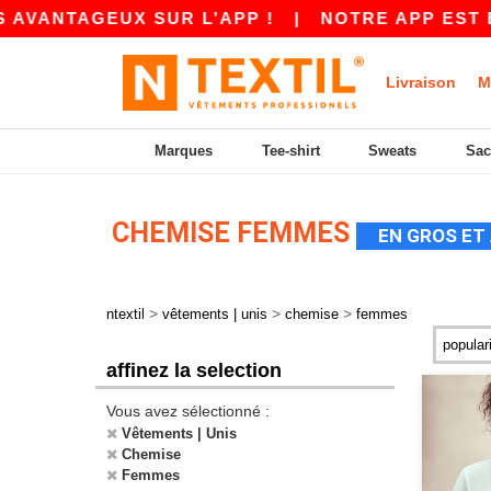
AGEUX SUR L’APP !
|
NOTRE APP EST EN LIGN
Livraison
M
Marques
Tee-shirt
Sweats
Sac
CHEMISE FEMMES
EN GROS ET 
>
>
>
ntextil
vêtements | unis
chemise
femmes
affinez la selection
Vous avez sélectionné :
Vêtements | Unis
Chemise
Femmes