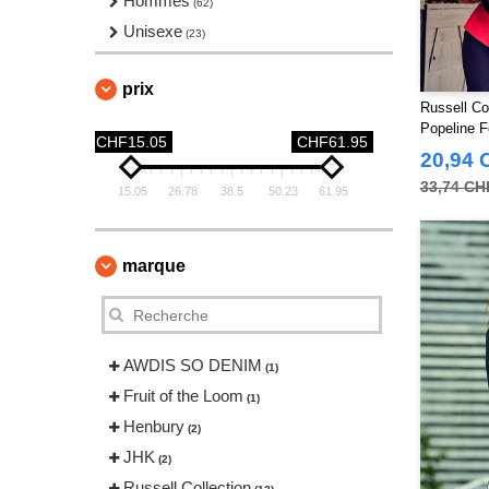
Hommes
(62)
Unisexe
(23)
prix
Russell Co
Popeline 
CHF15.05
CHF61.95
20,94 
33,74 CH
15.05
26.78
38.5
50.23
61.95
marque
AWDIS SO DENIM
(1)
Fruit of the Loom
(1)
Henbury
(2)
JHK
(2)
Russell Collection