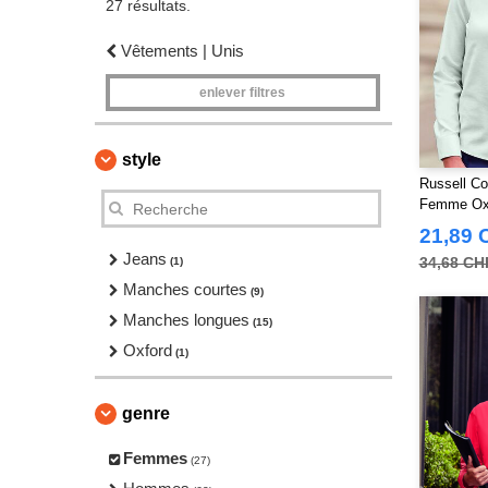
27 résultats.
Vêtements | Unis
enlever filtres
style
Russell Co
Femme Ox
21,89 
Jeans
34,68 CH
(1)
Manches courtes
(9)
Manches longues
(15)
Oxford
(1)
genre
Femmes
(27)