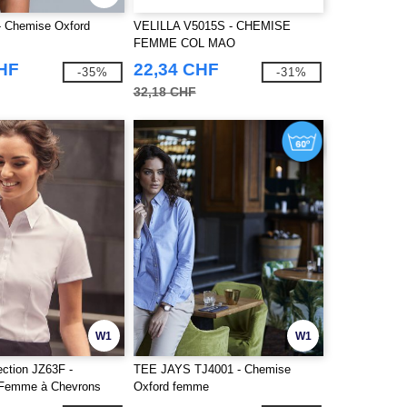
- Chemise Oxford
VELILLA V5015S - CHEMISE
FEMME COL MAO
CHF
22,34 CHF
-35%
-31%
32,18 CHF
W1
W1
ection JZ63F -
TEE JAYS TJ4001 - Chemise
 Femme à Chevrons
Oxford femme