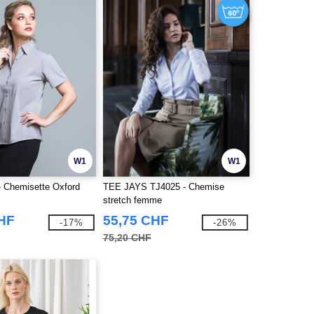
W1
W1
 Chemisette Oxford
TEE JAYS TJ4025 - Chemise
stretch femme
CHF
55,75 CHF
-17%
-26%
75,20 CHF