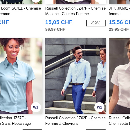
he Loom SC411 - Chemise
Russell Collection JZ47F - Chemise
JHK JK601 
Femme
Manches Courtes Femme
femme
CHF
15,05 CHF
15,56 
-59%
36,97 CHF
23,95 CHF
W1
W1
llection JZ57F -
Russell Collection JZ62F - Chemise
Russell Coll
e Sans Repassage
Femme à Chevrons
Chemisette