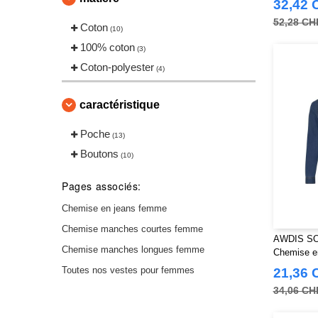
32,42 
52,28 CH
Coton
(10)
100% coton
(3)
Coton-polyester
(4)
caractéristique
Poche
(13)
Boutons
(10)
Pages associés:
Chemise en jeans femme
Chemise manches courtes femme
AWDIS SO
Chemise manches longues femme
Chemise e
Toutes nos vestes pour femmes
21,36 
34,06 CH