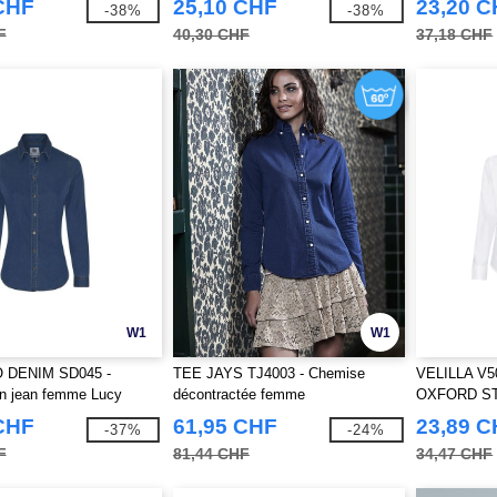
CHF
25,10 CHF
23,20 
-38%
-38%
F
40,30 CHF
37,18 CHF
W1
W1
 DENIM SD045 -
TEE JAYS TJ4003 - Chemise
VELILLA V5
n jean femme Lucy
décontractée femme
OXFORD S
CHF
61,95 CHF
23,89 
-37%
-24%
F
81,44 CHF
34,47 CHF