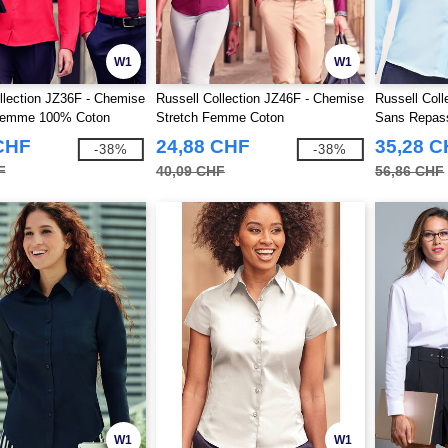
W1
W1
llection JZ36F - Chemise
Russell Collection JZ46F - Chemise
Russell Col
Femme 100% Coton
Stretch Femme Coton
Sans Repa
CHF
24,88 CHF
35,28 
-38%
-38%
F
40,09 CHF
56,86 CHF
W1
W1