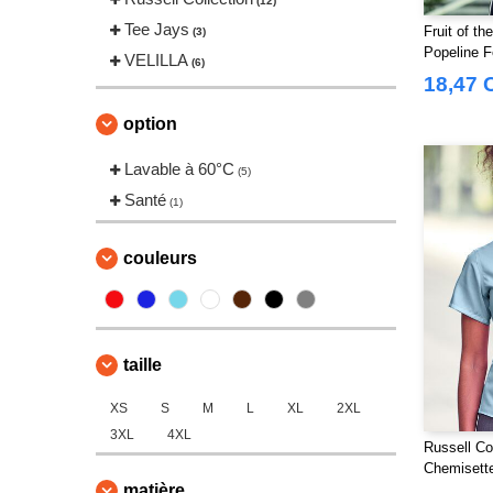
(12)
Tee Jays
Fruit of t
(3)
Popeline 
VELILLA
(6)
18,47 
option
Lavable à 60°C
(5)
Santé
(1)
couleurs
taille
XS
S
M
L
XL
2XL
3XL
4XL
Russell Co
Chemisett
matière
Femme