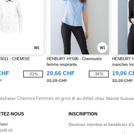
W1
W1
V5011 - CHEMISE
HENBURY HY596 - Chemisette
HENBURY HY
femme respirante
manches lo
CHF
20,66 CHF
19,06 
-31%
-36%
F
32,29 CHF
32,29 CHF
Acheter
Chemise Femmes en gros et au détail
chez Ntextil Suisse
TEZ-NOUS
INSCRIPTION
lient
Devenez membre et bénéficiez d'
xtil.ch