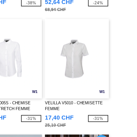
CHF
52,64 CHF
-38%
-24%
68,94 CHF
W1
W1
005S - CHEMISE
VELILLA V5010 - CHEMISETTE
TRETCH FEMME
FEMME
CHF
17,40 CHF
-31%
-31%
25,10 CHF