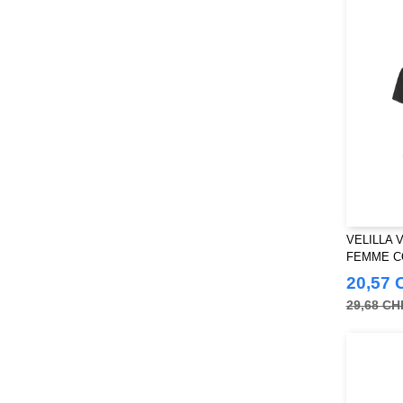
VELILLA 
FEMME C
20,57 
29,68 CH