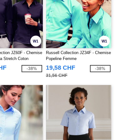
W1
W1
lection JZ60F - Chemise
Russell Collection JZ34F - Chemise
 Stretch Coton
Popeline Femme
CHF
19,58 CHF
-38%
-38%
31,56 CHF