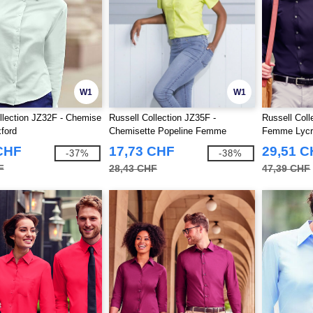
W1
W1
llection JZ32F - Chemise
Russell Collection JZ35F -
Russell Col
ford
Chemisette Popeline Femme
Femme Lycra
CHF
17,73 CHF
29,51 
-37%
-38%
F
28,43 CHF
47,39 CHF