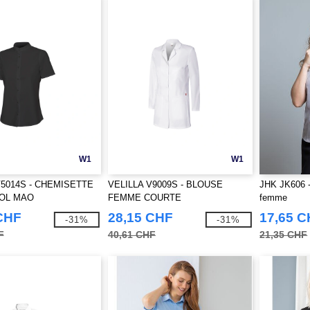
W1
W1
V5014S - CHEMISETTE
VELILLA V9009S - BLOUSE
JHK JK606 -
OL MAO
FEMME COURTE
femme
CHF
28,15 CHF
17,65 
-31%
-31%
F
40,61 CHF
21,35 CHF