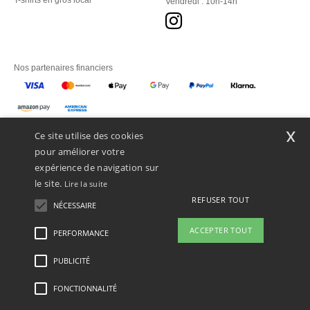
T-shirts en gros local
Vendredi : 10h-14h
Nos partenaires financiers
Nos transporteurs
x
Ce site utilise des cookies
pour améliorer votre
expérience de navigation sur
le site.
Lire la suite
REFUSER TOUT
NÉCESSAIRE
ACCEPTER TOUT
PERFORMANCE
👋
Bonjour
Si vous avez des questions ou des
PUBLICITÉ
Mentions Légales
-
Politique de Confidentialité
-
Conditions Générales d’Accès et
préoccupations, vous pouvez nous
d’Utilisation
-
Condition Générales d'Achat
-
Politique de Cookies
-
Plan du Site
contacter à tout moment. Notre
Copyright 2026 ntextil.ch - Tous droits réservés
FONCTIONNALITÉ
chatbot est là pour vous aider.