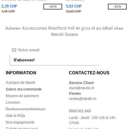
organique
2,39 CHF
5,83 CHF
-46%
-45%
4,45 CHF
10,53 CHF
Acheter
Accessoires Westford mill en gros et au détail
chez
Ntextil Suisse
S'abonner!
INFORMATION
CONTACTEZ-NOUS
A propos de Ntextil
Service Client
client@ntextil.ch
Suivre ma commande
Ventes
Moyens de paiement
ventes@ntextil.ch
Livraison
Remboursements/retours
0800 001 649
Aide & FAQs
Lundi - Jeudi : 10h-13h & 14h-
Nos engagements
17h30