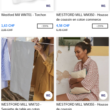
W1
W1
Westford Mill WM701 - Torchon
WESTFORD MILL WM350 - Housse
de coussin en coton commerce
équitable
1,63 CHF
4,58 CHF
-39%
-29%
2,65 CHF
6,48 CHF
W1
W1
WESTFORD MILL WM710 -
WESTFORD MILL WM355 - Housse
Serviette de table en coton
de coussin