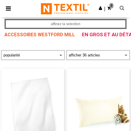
×
Appli Ntextil
0
Obtenir l'appli
|
Meilleurs prix sur l’app !
affinez la selection
EN GROS ET AU DÉTA
ACCESSOIRES WESTFORD MILL