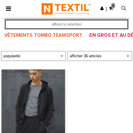
×
Appli Ntextil
0
Obtenir l'appli
|
Meilleurs prix sur l’app !
affinez la selection
EN GROS ET AU D
VÊTEMENTS TOMBO TEAMSPORT