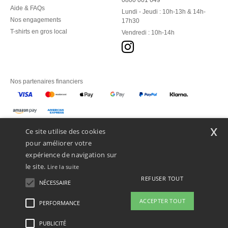
0800 001 649
Aide & FAQs
Lundi - Jeudi : 10h-13h & 14h-
Nos engagements
17h30
T-shirts en gros local
Vendredi : 10h-14h
Nos partenaires financiers
Nos transporteurs
x
Ce site utilise des cookies
pour améliorer votre
expérience de navigation sur
le site.
Lire la suite
REFUSER TOUT
NÉCESSAIRE
ACCEPTER TOUT
PERFORMANCE
👋
Bonjour
Si vous avez des questions ou des
PUBLICITÉ
Mentions Légales
-
Politique de Confidentialité
-
Conditions Générales d’Accès et
préoccupations, vous pouvez nous