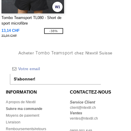
W1
Tombo Teamsport TL080 - Short de
sport microfibre
13,14 CHF
-38%
21,04 CHF
Acheter
Tombo Teamsport
chez Ntextil Suisse
S'abonner!
INFORMATION
CONTACTEZ-NOUS
A propos de Ntextil
Service Client
client@ntextil.ch
Suivre ma commande
Ventes
Moyens de paiement
ventes@ntextil.ch
Livraison
Remboursements/retours