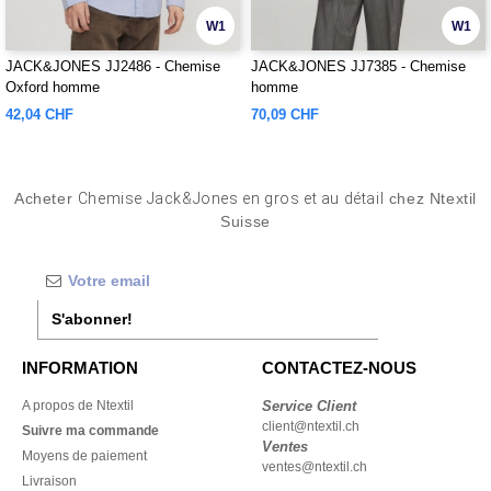
W1
W1
JACK&JONES JJ2486 - Chemise
JACK&JONES JJ7385 - Chemise
Oxford homme
homme
42,04 CHF
70,09 CHF
Acheter
Chemise Jack&Jones en gros et au détail
chez Ntextil
Suisse
S'abonner!
INFORMATION
CONTACTEZ-NOUS
A propos de Ntextil
Service Client
client@ntextil.ch
Suivre ma commande
Ventes
Moyens de paiement
ventes@ntextil.ch
Livraison