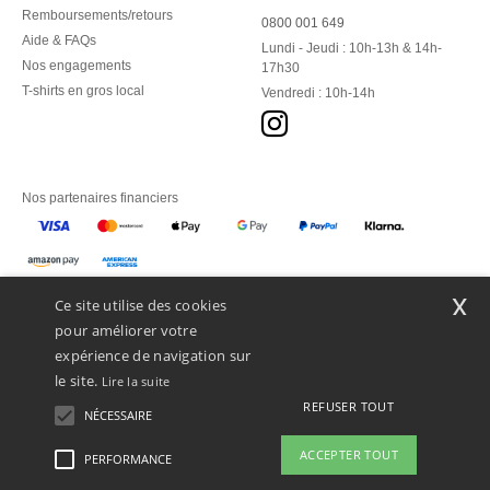
Remboursements/retours
0800 001 649
Aide & FAQs
Lundi - Jeudi : 10h-13h & 14h-
Nos engagements
17h30
T-shirts en gros local
Vendredi : 10h-14h
Nos partenaires financiers
Nos transporteurs
x
Ce site utilise des cookies
pour améliorer votre
expérience de navigation sur
le site.
Lire la suite
REFUSER TOUT
NÉCESSAIRE
ACCEPTER TOUT
PERFORMANCE
👋
Bonjour