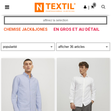
×
Appli Ntextil
0
Obtenir l'appli
|
Meilleurs prix sur l’app !
affinez la selection
EN GROS ET AU DÉTAIL
CHEMISE JACK&JONES