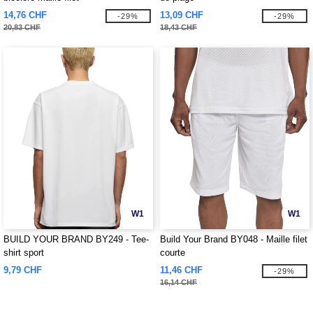
14,76 CHF
13,09 CHF
-29%
-29%
20,83 CHF
18,43 CHF
W1
W1
BUILD YOUR BRAND BY249 - Tee-
Build Your Brand BY048 - Maille filet
shirt sport
courte
9,79 CHF
11,46 CHF
-29%
16,14 CHF