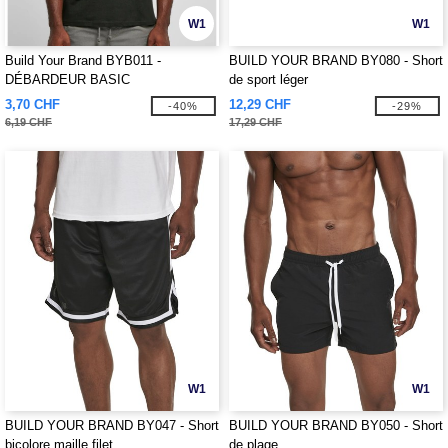
W1
W1
Build Your Brand BYB011 -
BUILD YOUR BRAND BY080 - Short
DÉBARDEUR BASIC
de sport léger
3,70 CHF
12,29 CHF
-40%
-29%
6,19 CHF
17,29 CHF
W1
W1
BUILD YOUR BRAND BY047 - Short
BUILD YOUR BRAND BY050 - Short
bicolore maille filet
de plage