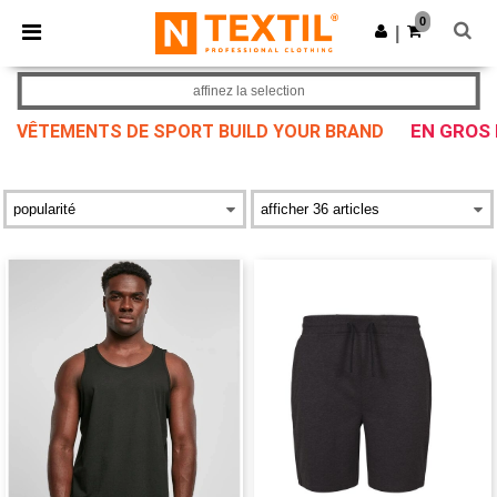
×
Appli Ntextil
0
Obtenir l'appli
|
Meilleurs prix sur l’app !
affinez la selection
EN GROS 
VÊTEMENTS DE SPORT BUILD YOUR BRAND