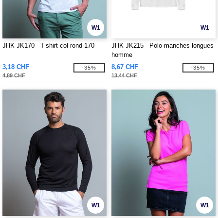
W1
W1
JHK JK170 - T-shirt col rond 170
JHK JK215 - Polo manches longues
homme
3,18 CHF
8,67 CHF
-35%
-35%
4,89 CHF
13,44 CHF
W1
W1