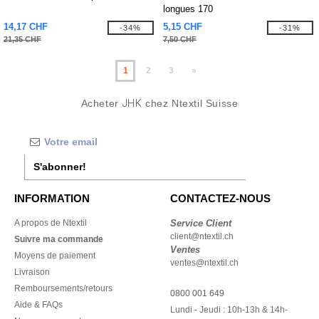
longues 170
14,17 CHF
5,15 CHF
-34%
-31%
21,35 CHF
7,50 CHF
1
2
3
»
Acheter
JHK
chez Ntextil Suisse
S'abonner!
INFORMATION
CONTACTEZ-NOUS
A propos de Ntextil
Service Client
client@ntextil.ch
Suivre ma commande
Ventes
Moyens de paiement
ventes@ntextil.ch
Livraison
Remboursements/retours
0800 001 649
Aide & FAQs
Lundi - Jeudi : 10h-13h & 14h-