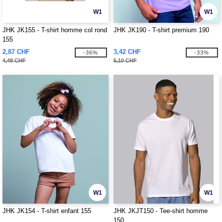
W1
W1
JHK JK155 - T-shirt homme col rond
JHK JK190 - T-shirt premium 190
155
2,87 CHF
3,42 CHF
-36%
-33%
4,48 CHF
5,10 CHF
W1
W1
JHK JK154 - T-shirt enfant 155
JHK JKJT150 - Tee-shirt homme
150