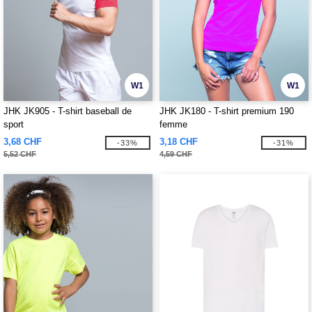
W1
W1
JHK JK905 - T-shirt baseball de
JHK JK180 - T-shirt premium 190
sport
femme
3,68 CHF
3,18 CHF
-33%
-31%
5,52 CHF
4,59 CHF