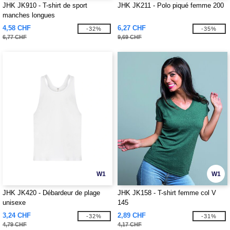
JHK JK910 - T-shirt de sport
JHK JK211 - Polo piqué femme 200
manches longues
4,58 CHF
6,27 CHF
-32%
-35%
6,77 CHF
9,69 CHF
W1
W1
JHK JK420 - Débardeur de plage
JHK JK158 - T-shirt femme col V
unisexe
145
3,24 CHF
2,89 CHF
-32%
-31%
4,79 CHF
4,17 CHF