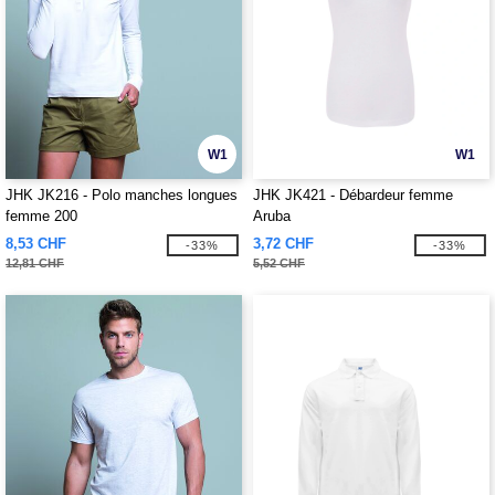
W1
W1
JHK JK216 - Polo manches longues
JHK JK421 - Débardeur femme
femme 200
Aruba
8,53 CHF
3,72 CHF
-33%
-33%
12,81 CHF
5,52 CHF