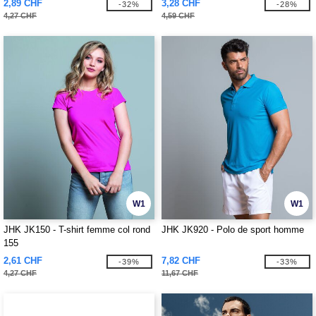
2,89 CHF
3,28 CHF
-32%
-28%
4,27 CHF
4,59 CHF
W1
W1
JHK JK150 - T-shirt femme col rond
JHK JK920 - Polo de sport homme
155
2,61 CHF
7,82 CHF
-39%
-33%
4,27 CHF
11,67 CHF