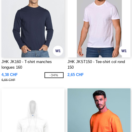
W1
W1
JHK JK160 - T-shirt manches
JHK JKST150 - Tee-shirt col rond
longues 160
150
4,38 CHF
2,65 CHF
-34%
6,66 CHF