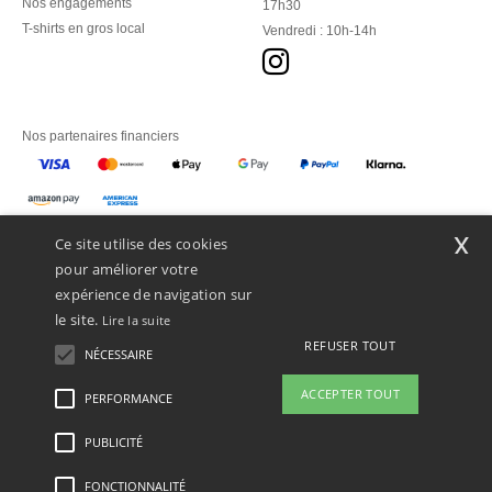
Nos engagements
17h30
T-shirts en gros local
Vendredi : 10h-14h
Nos partenaires financiers
Nos transporteurs
x
Ce site utilise des cookies
pour améliorer votre
expérience de navigation sur
le site.
Lire la suite
REFUSER TOUT
NÉCESSAIRE
ACCEPTER TOUT
PERFORMANCE
👋
Bonjour
Si vous avez des questions ou des
PUBLICITÉ
Mentions Légales
-
Politique de Confidentialité
-
Conditions Générales d’Accès et
préoccupations, vous pouvez nous
d’Utilisation
-
Condition Générales d'Achat
-
Politique de Cookies
-
Plan du Site
contacter à tout moment. Notre
Copyright 2026 ntextil.ch - Tous droits réservés
FONCTIONNALITÉ
chatbot est là pour vous aider.