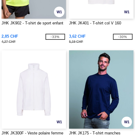
W1
W1
JHK JK902 - T-shirt de sport enfant
JHK JK401 - T-shirt col V 160
2,85 CHF
3,62 CHF
-33%
-30%
4,27 CHF
5,19 CHF
W1
W1
JHK JK300F - Veste polaire femme
JHK JK175 - T-shirt manches