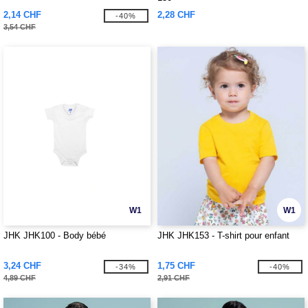
2,14 CHF
2,28 CHF
-40%
3,54 CHF
W1
W1
JHK JHK100 - Body bébé
JHK JHK153 - T-shirt pour enfant
3,24 CHF
1,75 CHF
-34%
-40%
4,89 CHF
2,91 CHF