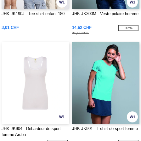
W1
W1
JHK JK190J - Tee-shirt enfant 180
JHK JK300M - Veste polaire homme
3,01 CHF
14,62 CHF
-32%
21,55 CHF
W1
W1
JHK JK904 - Débardeur de sport
JHK JK901 - T-shirt de sport femme
femme Aruba