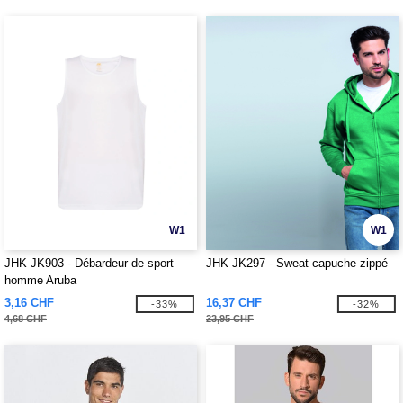
W1
W1
JHK JK903 - Débardeur de sport
JHK JK297 - Sweat capuche zippé
homme Aruba
3,16 CHF
16,37 CHF
-33%
-32%
4,68 CHF
23,95 CHF