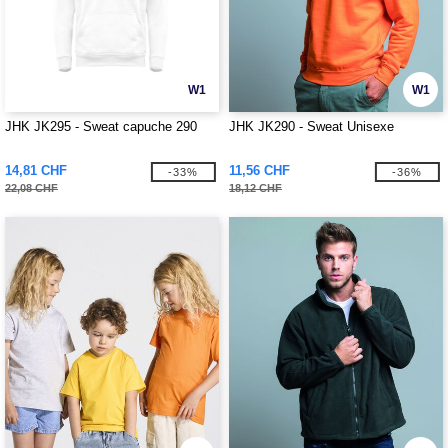
W1
W1
JHK JK295 - Sweat capuche 290
JHK JK290 - Sweat Unisexe
14,81 CHF
11,56 CHF
-33%
-36%
22,08 CHF
18,12 CHF