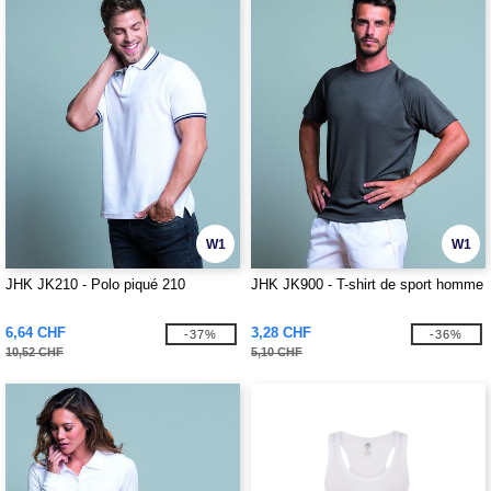
W1
W1
JHK JK210 - Polo piqué 210
JHK JK900 - T-shirt de sport homme
6,64 CHF
3,28 CHF
-37%
-36%
10,52 CHF
5,10 CHF