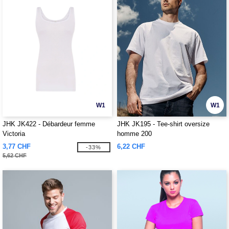
W1
W1
JHK JK422 - Débardeur femme
JHK JK195 - Tee-shirt oversize
Victoria
homme 200
3,77 CHF
6,22 CHF
-33%
5,62 CHF