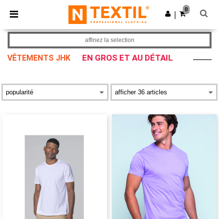
×
Appli Ntextil
0
Obtenir l'appli
|
Meilleurs prix sur l’app !
affinez la selection
EN GROS ET AU DÉTAIL
VÊTEMENTS JHK