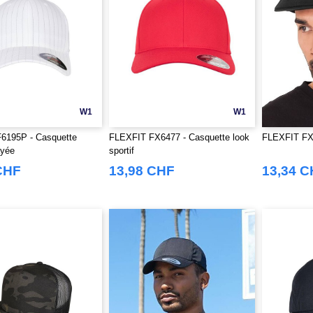
W1
W1
6195P - Casquette
FLEXFIT FX6477 - Casquette look
FLEXFIT FX9
ayée
sportif
CHF
13,98 CHF
13,34 