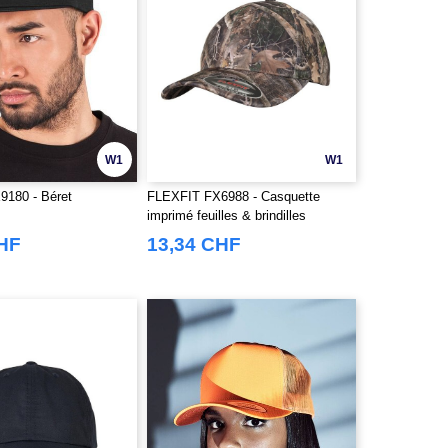
W1
W1
180 - Béret
FLEXFIT FX6988 - Casquette
imprimé feuilles & brindilles
CHF
13,34 CHF