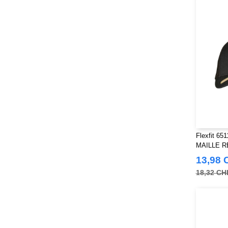
Produkt JACK & JONES
(10)
Promodoro
(7)
Quadra
(101)
RICA LEWIS
(15)
Regatta
(95)
Result
(217)
Russell
(52)
Russell Collection
(32)
SF Men
(11)
SF Mini
Flexfit 6
(6)
MAILLE 
SF Women
(9)
13,98 
Sans Étiquette
(6)
18,32 CH
Skinnifit
(13)
Spiro
(24)
Splashmacs
(3)
Starworld
(25)