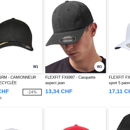
W1
W1
511RM - CAMIONNEUR
FLEXFIT FX6997 - Casquette
FLEXFIT FX
RECYCLÉE
aspect jean
sport 5 pan
CHF
13,34 CHF
17,11 C
-24%
F