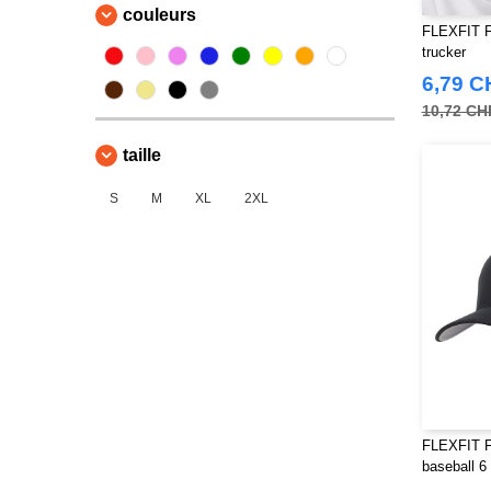
couleurs
Bella+Canvas
(18)
FLEXFIT F
trucker
Black&Match
(18)
6,79 C
Build Your Brand
(106)
10,72 CH
Craghoppers
(2)
ECOLOGIE
(8)
taille
EXCD BY PROMODORO
(5)
S
M
XL
2XL
Estex
(7)
FRUIT OF THE LOOM VINTAGE
(4)
Finden & Hales
(18)
Flexfit
(108)
Front row
(18)
Fruit of the Loom
(65)
Gildan
(40)
Henbury
FLEXFIT F
(43)
baseball 6
Herock
(61)