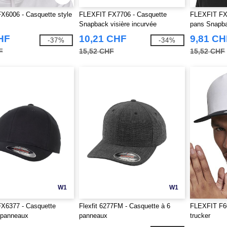
X6006 - Casquette style
FLEXFIT FX7706 - Casquette
FLEXFIT FX6
Snapback visière incurvée
pans Snapb
HF
10,21 CHF
9,81 CH
-37%
-34%
F
15,52 CHF
15,52 CHF
W1
W1
X6377 - Casquette
Flexfit 6277FM - Casquette à 6
FLEXFIT F60
 panneaux
panneaux
trucker