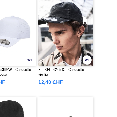
W1
W1
5389AP - Casquette
FLEXFIT 6245DC - Casquette
neaux
vieillie
HF
12,40 CHF