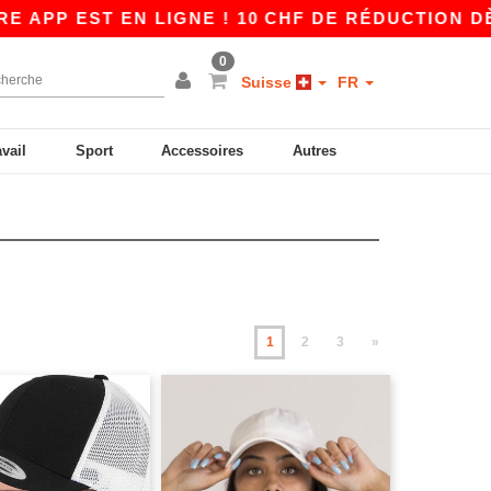
ST EN LIGNE ! 10 CHF DE RÉDUCTION DÈS 80 C
0
Suisse
FR
avail
Sport
Accessoires
Autres
1
2
3
»