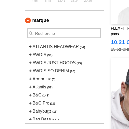
4.56
8.48
12.41
16.34
20.26
marque
FLEXFIT F
pans
10,21 
ATLANTIS HEADWEAR
(84)
15,52 CH
AWDIS
(34)
AWDIS JUST HOODS
(19)
AWDIS SO DENIM
(10)
Armor lux
(5)
Atlantis
(53)
B&C
(143)
B&C Pro
(11)
Babybugz
(11)
Bag Base
(121)
Beechfield
(169)