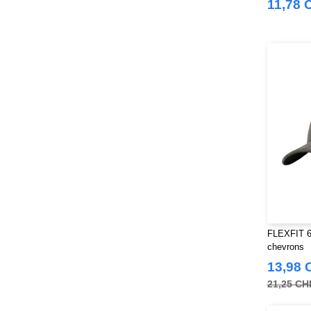
11,78 
JHK
(77)
JUST T'S
(7)
Jack&Jones
(6)
Just Cool
(39)
Karlowsky
(32)
Korntex
(29)
Label Serie
(8)
Larkwood
(29)
Mantis
(6)
Mumbles
(41)
NEW MORNING STUDIOS
(29)
NEWGEN
(10)
FLEXFIT 6
Neutral
(44)
chevrons
Paredes
(15)
13,98 
Parks
(1)
21,25 CH
Pen Duick
(134)