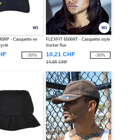
W1
W1
45RP - Casquette en
FLEXFIT 6506NT - Casquette style
cyclé
trucker fluo
CHF
10,21 CHF
-30%
-30%
14,65 CHF