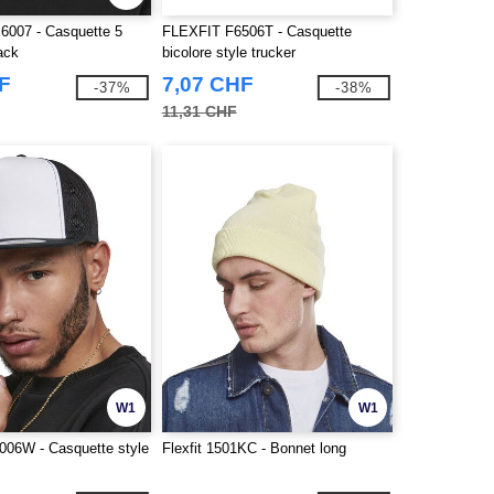
007 - Casquette 5
FLEXFIT F6506T - Casquette
ack
bicolore style trucker
F
7,07 CHF
-37%
-38%
11,31 CHF
W1
W1
06W - Casquette style
Flexfit 1501KC - Bonnet long