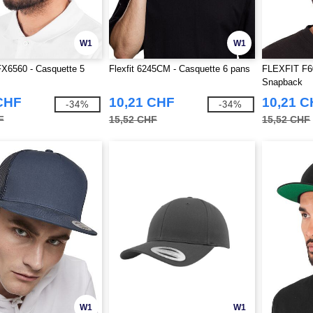
W1
W1
X6560 - Casquette 5
Flexfit 6245CM - Casquette 6 pans
FLEXFIT F6
Snapback
CHF
10,21 CHF
10,21 
-34%
-34%
F
15,52 CHF
15,52 CHF
W1
W1