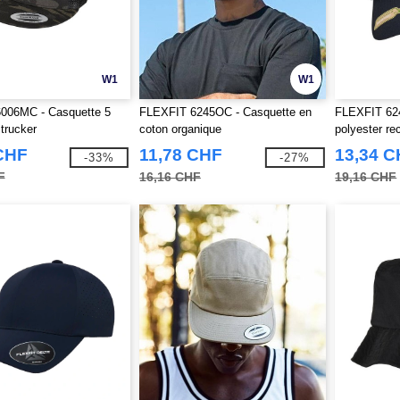
W1
W1
006MC - Casquette 5
FLEXFIT 6245OC - Casquette en
FLEXFIT 62
 trucker
coton organique
polyester re
CHF
11,78 CHF
13,34 
-33%
-27%
F
16,16 CHF
19,16 CHF