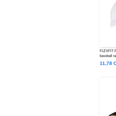
Stedman
(12)
Stormtech
(9)
THE ONE TOWELLING
(32)
TIGER
(6)
Tee Jays
(96)
Tombo
(25)
Tombo Teamsport
(1)
FLEXFIT F
Towel city
(33)
baseball r
VELILLA
(90)
11,78 
VESTI
(19)
Westford mill
(103)
Yoko
(40)