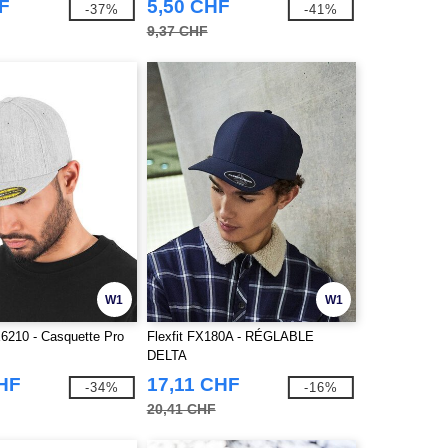
F
5,50 CHF
-37%
-41%
9,37 CHF
W1
W1
210 - Casquette Pro
Flexfit FX180A - RÉGLABLE
DELTA
CHF
17,11 CHF
-34%
-16%
20,41 CHF