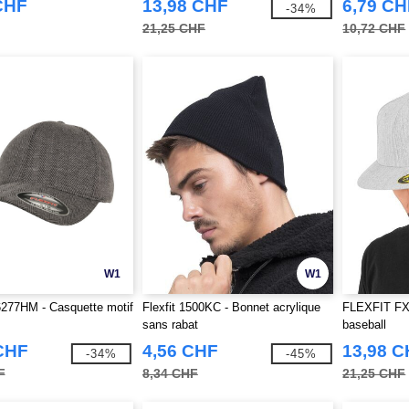
CHF
13,98 CHF
6,79 CH
-34%
21,25 CHF
10,72 CHF
W1
W1
277HM - Casquette motif
Flexfit 1500KC - Bonnet acrylique
FLEXFIT FX6
sans rabat
baseball
CHF
4,56 CHF
13,98 
-34%
-45%
F
8,34 CHF
21,25 CHF