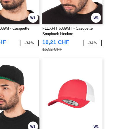
W1
W1
089M - Casquette
FLEXFIT 6089MT - Casquette
Snapback bicolore
CHF
10,21 CHF
-34%
-34%
15,52 CHF
W1
W1