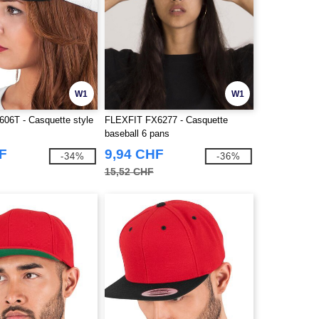
W1
W1
06T - Casquette style
FLEXFIT FX6277 - Casquette
baseball 6 pans
F
9,94 CHF
-34%
-36%
15,52 CHF