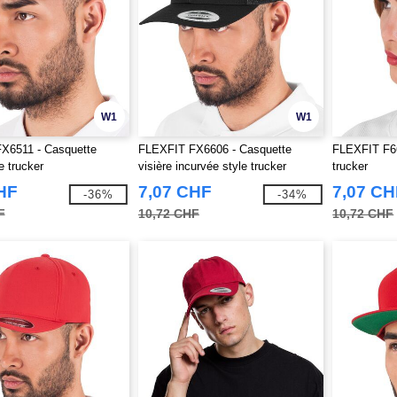
W1
W1
X6511 - Casquette
FLEXFIT FX6606 - Casquette
FLEXFIT F66
le trucker
visière incurvée style trucker
trucker
HF
7,07 CHF
7,07 CH
-36%
-34%
F
10,72 CHF
10,72 CHF