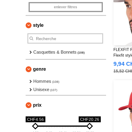
enlever filtres
style
FLEXFIT F
Casquettes & Bonnets
(108)
Flexfit sty
9,94 C
genre
15,52 CH
Hommes
(108)
Unisexe
(107)
prix
CHF4.56
CHF20.26