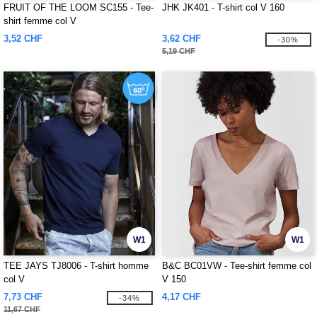
FRUIT OF THE LOOM SC155 - Tee-
JHK JK401 - T-shirt col V 160
shirt femme col V
3,52 CHF
3,62 CHF
-30%
5,19 CHF
W1
W1
TEE JAYS TJ8006 - T-shirt homme
B&C BC01VW - Tee-shirt femme col
col V
V 150
7,73 CHF
4,17 CHF
-34%
11,67 CHF