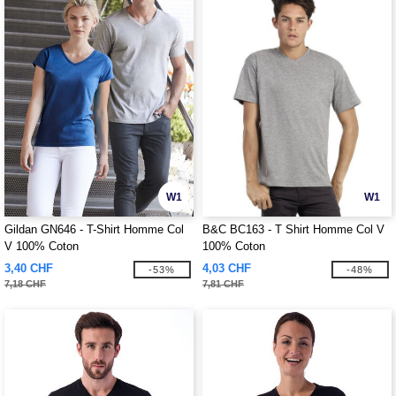
W1
W1
Gildan GN646 - T-Shirt Homme Col
B&C BC163 - T Shirt Homme Col V
V 100% Coton
100% Coton
3,40 CHF
4,03 CHF
-53%
-48%
7,18 CHF
7,81 CHF