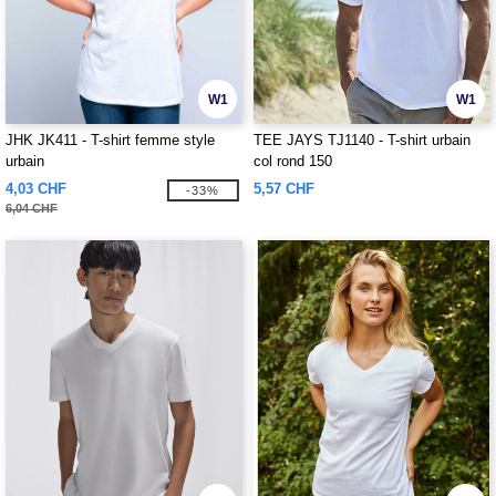
W1
W1
JHK JK411 - T-shirt femme style
TEE JAYS TJ1140 - T-shirt urbain
urbain
col rond 150
4,03 CHF
5,57 CHF
-33%
6,04 CHF