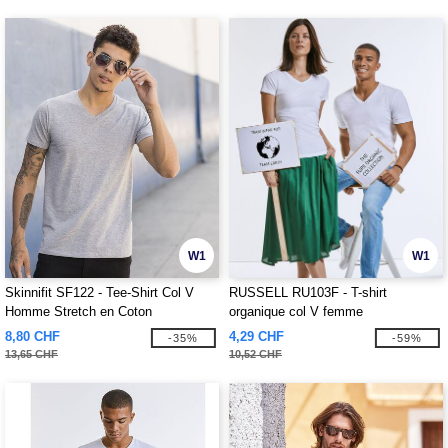
W1
W1
Skinnifit SF122 - Tee-Shirt Col V
RUSSELL RU103F - T-shirt
Homme Stretch en Coton
organique col V femme
8,80 CHF
4,29 CHF
-35%
-59%
13,65 CHF
10,52 CHF