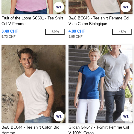
W1
W1
Fruit of the Loom SC601 - Tee Shirt
B&C BC045 - Tee shirt Femme Col
Col V Femme
V en Coton Biologique
3,48 CHF
4,88 CHF
-39%
-45%
5,73 CHF
8,95 CHF
W1
W1
B&C BC044 - Tee shirt Coton Bio
Gildan GN647 - T-Shirt Femme Col
Homme
V 100% Coton