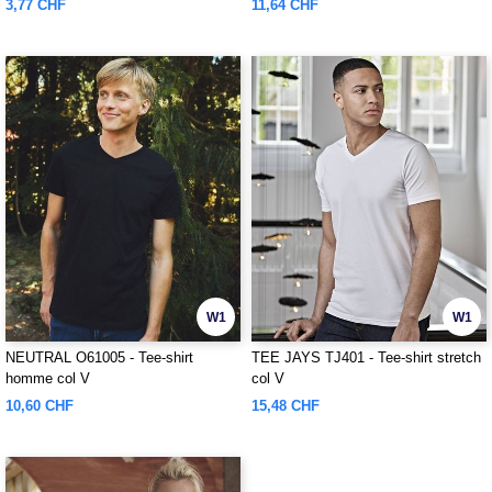
3,77 CHF
11,64 CHF
W1
W1
NEUTRAL O61005 - Tee-shirt
TEE JAYS TJ401 - Tee-shirt stretch
homme col V
col V
10,60 CHF
15,48 CHF