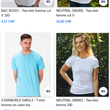
W1
W1
B&C BC01V - Tee-shirt homme col
NEUTRAL O81005 - Tee-shirt
V 150
femme col V
4,17 CHF
10,60 CHF
W1
W1
STARWORLD SWGL3 - T-shirt
NEUTRAL O80001 - Tee-shirt
homme en coton bio
femme 180