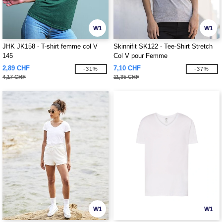
W1
W1
JHK JK158 - T-shirt femme col V
Skinnifit SK122 - Tee-Shirt Stretch
145
Col V pour Femme
2,89 CHF
7,10 CHF
-31%
-37%
4,17 CHF
11,35 CHF
W1
W1