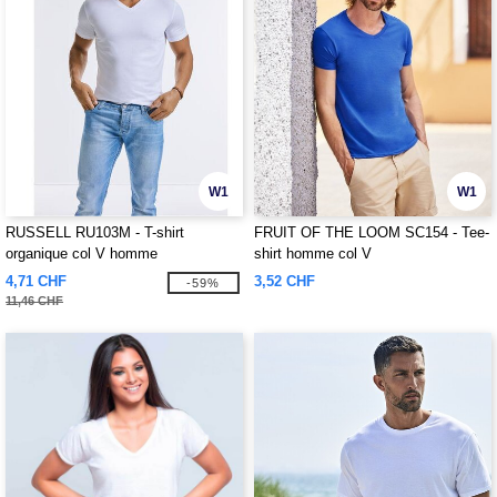
W1
W1
RUSSELL RU103M - T-shirt
FRUIT OF THE LOOM SC154 - Tee-
organique col V homme
shirt homme col V
4,71 CHF
3,52 CHF
-59%
11,46 CHF