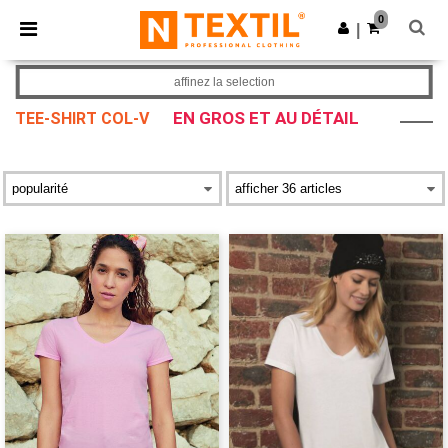
×
Appli Ntextil
0
Obtenir l'appli
|
Meilleurs prix sur l’app !
affinez la selection
EN GROS ET AU DÉTAIL
TEE-SHIRT COL-V