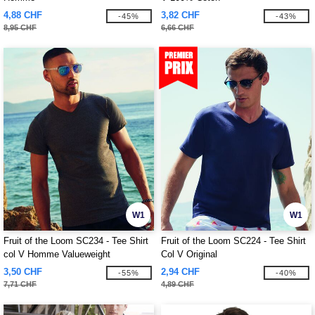
4,88 CHF
3,82 CHF
-45%
-43%
8,95 CHF
6,66 CHF
W1
W1
Fruit of the Loom SC234 - Tee Shirt
Fruit of the Loom SC224 - Tee Shirt
col V Homme Valueweight
Col V Original
3,50 CHF
2,94 CHF
-55%
-40%
7,71 CHF
4,89 CHF