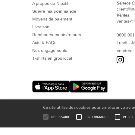
A propos de Ntextil
Service C
client@nte
Suivre ma commande
Ventes
Moyens de paiement
ventes@nt
Livraison
Remboursements/retours
0800 001
Aide & FAQs
Lundi - J
Nos engagements
Vendredi 
T-shirts en gros local
Ce site utilise des cookies pour améliorer votre e
NÉCESSAIRE
PERFORMANCE
PUBLIC
Mentions Légales
-
Politique de Confidentialité
-
Conditions