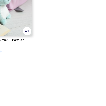
W1
026 - Porte-clé
F