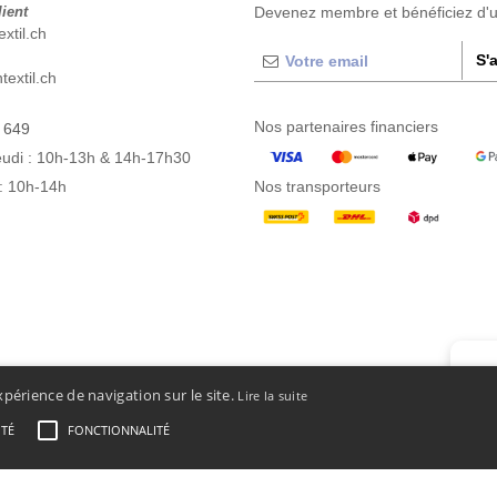
lient
Devenez membre et bénéficiez d'
xtil.ch
S'
extil.ch
Nos partenaires financiers
 649
eudi : 10h-13h & 14h-17h30
: 10h-14h
Nos transporteurs
👋
B
xpérience de navigation sur le site.
Lire la suite
Si vou
à tout
ITÉ
FONCTIONNALITÉ
 Générales d’Accès et d’Utilisation
-
Condition Générales d'Achat
-
Politique de Cookies
-
Pla