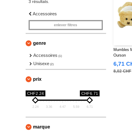
3 résultats.
Accessoires
enlever filtres
genre
Mumbles M
Accessoires
Ourson
(1)
6,71 C
Unisexe
(2)
8,02 CHF
prix
CHF2.24
CHF6.71
2.24
3.36
4.47
5.59
6.71
marque