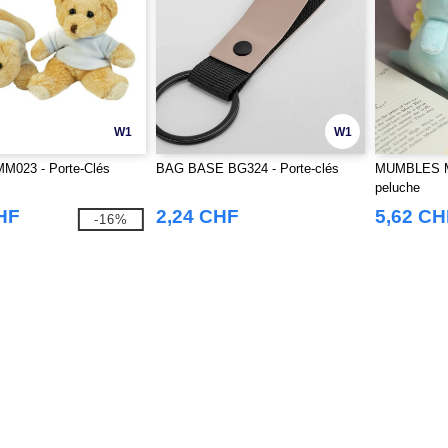
W1
W1
M023 - Porte-Clés
BAG BASE BG324 - Porte-clés
MUMBLES MM
peluche
HF
2,24 CHF
5,62 CH
-16%