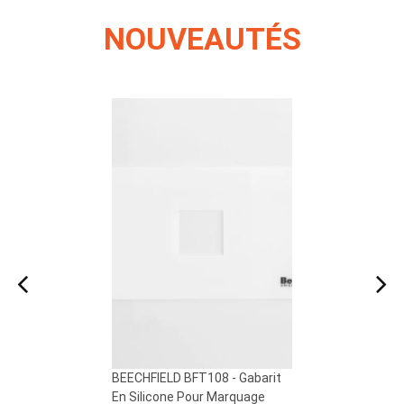
NOUVEAUTÉS
BEECHFIELD BFT108 - Gabarit
BEECHFIELD BFT107 - Gabarit
En Silicone Pour Marquage
En Silicone Pour Marquage