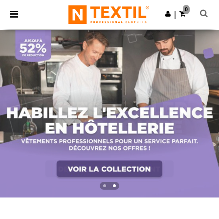
×
Appli Ntextil
0
Obtenir l'appli
|
Meilleurs prix sur l’app !