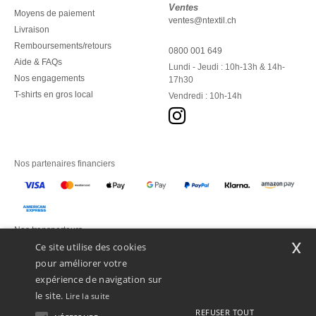
Ventes
Moyens de paiement
ventes@ntextil.ch
Livraison
Remboursements/retours
0800 001 649
Aide & FAQs
Lundi - Jeudi : 10h-13h & 14h-
Nos engagements
17h30
T-shirts en gros local
Vendredi : 10h-14h
Nos partenaires financiers
Nos transporteurs
x
Ce site utilise des cookies
pour améliorer votre
expérience de navigation sur
le site.
Lire la suite
REFUSER TOUT