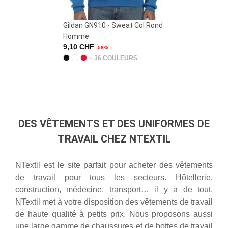
Gildan GN910 - Sweat Col Rond
Gildan GN940 - Sweat À
Homme
Capuche
9,10 CHF
13,17 CHF
-58%
-58%
+ 36 COULEURS
+ 46 COULEURS
DES VÊTEMENTS ET DES UNIFORMES DE
TRAVAIL CHEZ NTEXTIL
NTextil est le site parfait pour acheter des vêtements
de travail pour tous les secteurs. Hôtellerie,
construction, médecine, transport… il y a de tout.
NTextil met à votre disposition des vêtements de travail
de haute qualité à petits prix. Nous proposons aussi
une large gamme de chaussures et de bottes de travail