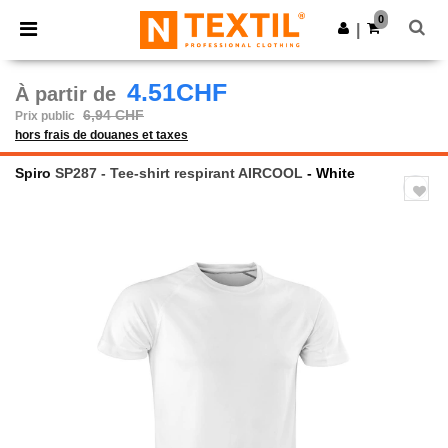
×
Appli Ntextil
0
Obtenir l'appli
|
Meilleurs prix sur l’app !
4.51CHF
À partir de
6,94 CHF
Prix public
hors frais de douanes et taxes
Spiro
SP287 - Tee-shirt respirant AIRCOOL
- White
Previous
Next