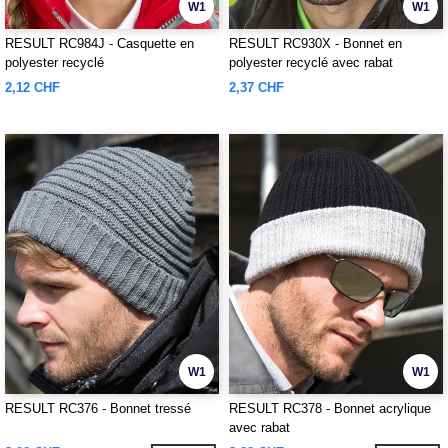
W1
W1
RESULT RC984J - Casquette en
RESULT RC930X - Bonnet en
polyester recyclé
polyester recyclé avec rabat
contrasté
2,12 CHF
2,37 CHF
W1
W1
RESULT RC376 - Bonnet tressé
RESULT RC378 - Bonnet acrylique
avec rabat