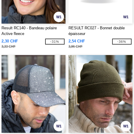
W1
W1
Result RC140 - Bandeau polaire
RESULT RC027 - Bonnet double
Active fleece
épaisseur
2,30 CHF
2,54 CHF
-31%
-36%
3,33 CHF
3,96 CHF
W1
W1