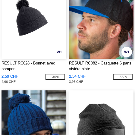
W1
W1
RESULT RC028 - Bonnet avec
RESULT RC082 - Casquette 6 pans
pompon
visière plate
2,59 CHF
2,54 CHF
-36%
-36%
4,06 CHF
3,96 CHF