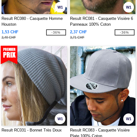
W1
W1
Result RC080 - Casquette Homme
Result RC081 - Casquette Visière 6
Houston
Panneaux 100% Coton
1,53 CHF
2,37 CHF
-36%
-36%
2,40 CHF
3,71 CHF
W1
W1
Result RC031 - Bonnet Très Doux
Result RC083 - Casquette Visière
Plate 100% Coton