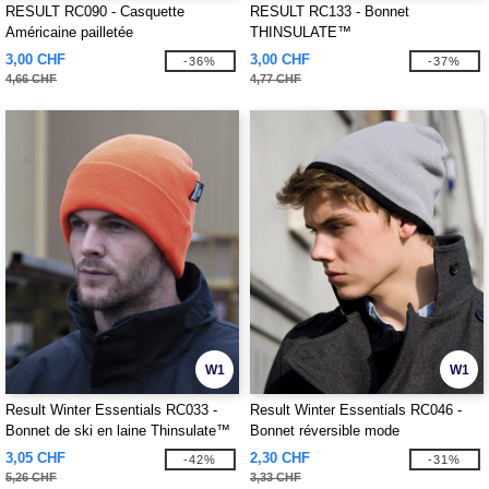
RESULT RC090 - Casquette
RESULT RC133 - Bonnet
Américaine pailletée
THINSULATE™
3,00 CHF
3,00 CHF
-36%
-37%
4,66 CHF
4,77 CHF
W1
W1
Result Winter Essentials RC033 -
Result Winter Essentials RC046 -
Bonnet de ski en laine Thinsulate™
Bonnet réversible mode
3,05 CHF
2,30 CHF
-42%
-31%
5,26 CHF
3,33 CHF