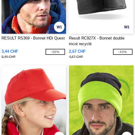
W1
W1
RESULT RS369 - Bonnet HDi Quest
Result RC927X - Bonnet double
tricot recyclé
3,44 CHF
2,67 CHF
-36%
-43%
5,40 CHF
4,67 CHF