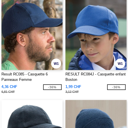
W1
W1
Result RC085 - Casquette 6
RESULT RC084J - Casquette enfant
Panneaux Femme
Boston
4,36 CHF
1,99 CHF
-36%
-36%
6,81 CHF
3,12 CHF