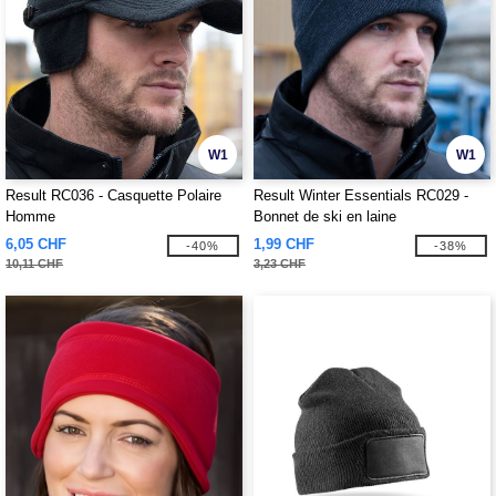
W1
W1
Result RC036 - Casquette Polaire
Result Winter Essentials RC029 -
Homme
Bonnet de ski en laine
6,05 CHF
1,99 CHF
-40%
-38%
10,11 CHF
3,23 CHF