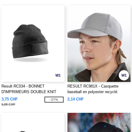
W1
W1
Result RC034 - BONNET
RESULT RC981X - Casquette
D'IMPRIMEURS DOUBLE KNIT
baseball en polyester recyclé
THINSULATE™
3,75 CHF
2,14 CHF
-37%
5,98 CHF