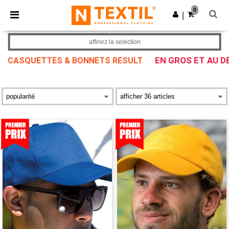
×
Appli Ntextil
0
Obtenir l'appli
|
Meilleurs prix sur l’app !
affinez la selection
EN GROS ET AU D
CASQUETTES & BONNETS RESULT