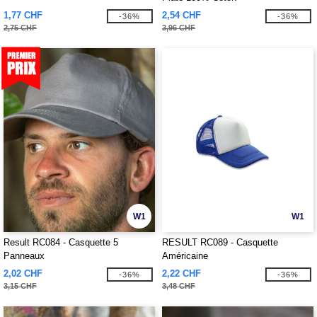
1,77 CHF
2,54 CHF
-36%
-36%
2,75 CHF
3,96 CHF
W1
W1
Result RC084 - Casquette 5
RESULT RC089 - Casquette
Panneaux
Américaine
2,02 CHF
2,22 CHF
-36%
-36%
3,15 CHF
3,48 CHF