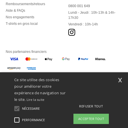
Remboursements/retours
0800 001 649
Aide & FAQs
Lundi - Jeudi : 10h-13h & 14h-
Nos engagements
17h30
T-shirts en gros local
Vendredi : 10h-14h
Nos partenaires financiers
Nos transporteurs
x
Ce site utilise des cookies
pour améliorer votre
expérience de navigation sur
le site.
Lire la suite
REFUSER TOUT
NÉCESSAIRE
ACCEPTER TOUT
PERFORMANCE
👋
Bonjour