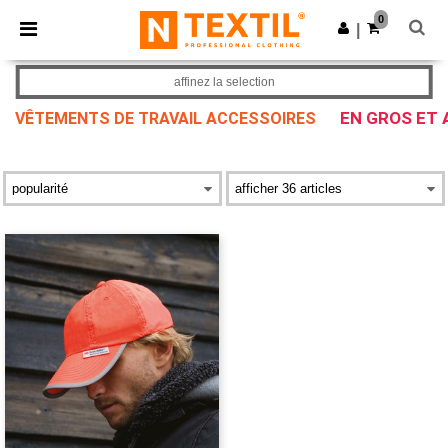
×
Appli Ntextil
0
Obtenir l'appli
|
Meilleurs prix sur l’app !
affinez la selection
EN GROS ET 
VÊTEMENTS DE TRAVAIL ACCESSOIRES