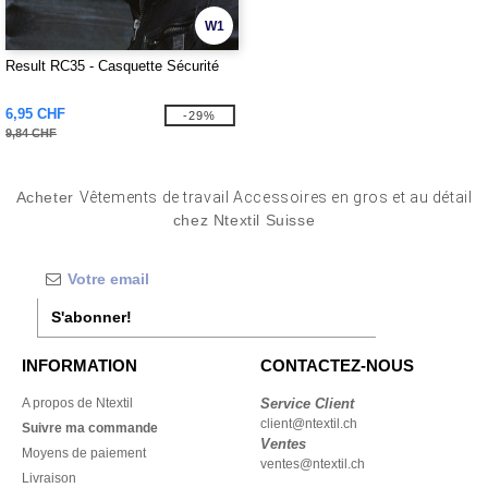
W1
Result RC35 - Casquette Sécurité
6,95 CHF
-29%
9,84 CHF
Acheter
Vêtements de travail Accessoires en gros et au détail
chez Ntextil Suisse
S'abonner!
INFORMATION
CONTACTEZ-NOUS
A propos de Ntextil
Service Client
client@ntextil.ch
Suivre ma commande
Ventes
Moyens de paiement
ventes@ntextil.ch
Livraison