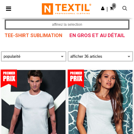
×
Appli Ntextil
0
Obtenir l'appli
|
Meilleurs prix sur l’app !
affinez la selection
EN GROS ET AU DÉTAIL
TEE-SHIRT SUBLIMATION