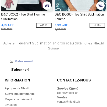
W1
W1
B&C BC062 - Tee Shirt Homme
B&C BC063 - Tee Shirt Sublimation
Sublimation
Femme
3,99 CHF
3,99 CHF
-41%
-41%
6,77 CHF
6,77 CHF
Acheter
Tee-shirt Sublimation en gros et au détail
chez Ntextil
Suisse
S'abonner!
INFORMATION
CONTACTEZ-NOUS
A propos de Ntextil
Service Client
client@ntextil.ch
Suivre ma commande
Ventes
Moyens de paiement
ventes@ntextil.ch
Livraison