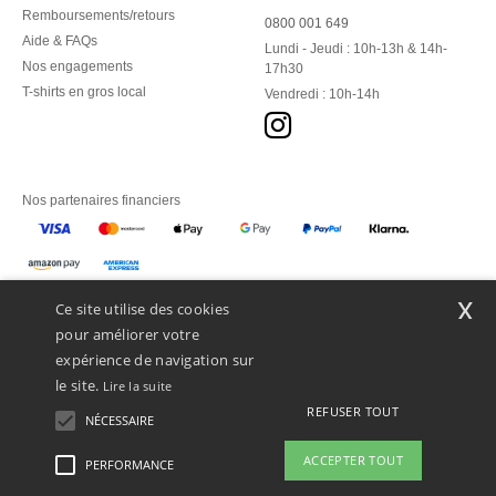
Remboursements/retours
0800 001 649
Aide & FAQs
Lundi - Jeudi : 10h-13h & 14h-
Nos engagements
17h30
T-shirts en gros local
Vendredi : 10h-14h
Nos partenaires financiers
Nos transporteurs
x
Ce site utilise des cookies
pour améliorer votre
expérience de navigation sur
le site.
Lire la suite
REFUSER TOUT
NÉCESSAIRE
ACCEPTER TOUT
PERFORMANCE
👋
Bonjour