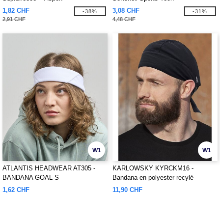
1,82 CHF
3,08 CHF
-38%
-31%
2,91 CHF
4,48 CHF
W1
W1
ATLANTIS HEADWEAR AT305 -
KARLOWSKY KYRCKM16 -
BANDANA GOAL-S
Bandana en polyester recylé
1,62 CHF
11,90 CHF