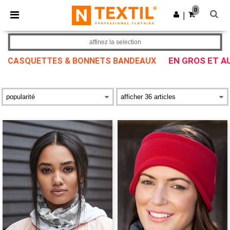
×
Appli Ntextil
0
Obtenir l'appli
|
Meilleurs prix sur l’app !
affinez la selection
EN GROS ET A
CASQUETTES & BONNETS BANDEAUX