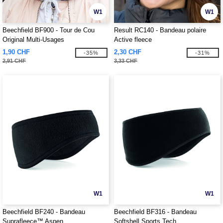
W1
W1
Beechfield BF900 - Tour de Cou
Result RC140 - Bandeau polaire
Original Multi-Usages
Active fleece
1,90 CHF
2,30 CHF
-35%
-31%
2,91 CHF
3,33 CHF
W1
W1
Beechfield BF240 - Bandeau
Beechfield BF316 - Bandeau
Suprafleece™ Aspen
Softshell Sports Tech