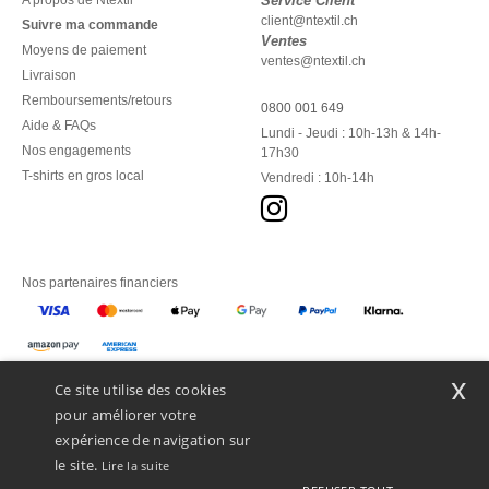
A propos de Ntextil
Service Client
client@ntextil.ch
Suivre ma commande
Ventes
Moyens de paiement
ventes@ntextil.ch
Livraison
Remboursements/retours
0800 001 649
Aide & FAQs
Lundi - Jeudi : 10h-13h & 14h-
Nos engagements
17h30
T-shirts en gros local
Vendredi : 10h-14h
Nos partenaires financiers
Nos transporteurs
x
Ce site utilise des cookies
pour améliorer votre
expérience de navigation sur
le site.
Lire la suite