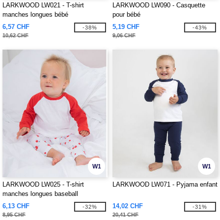
LARKWOOD LW021 - T-shirt
LARKWOOD LW090 - Casquette
manches longues bébé
pour bébé
6,57 CHF
5,19 CHF
-38%
-43%
10,62 CHF
9,06 CHF
W1
W1
LARKWOOD LW025 - T-shirt
LARKWOOD LW071 - Pyjama enfant
manches longues baseball
6,13 CHF
14,02 CHF
-32%
-31%
8,95 CHF
20,41 CHF