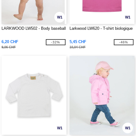
W1
W1
LARKWOOD LW502 - Body baseball
Larkwood LW620 - T-shirt biologique
6,20 CHF
5,45 CHF
-32%
-46%
9,06 CHF
10,04 CHF
W1
W1