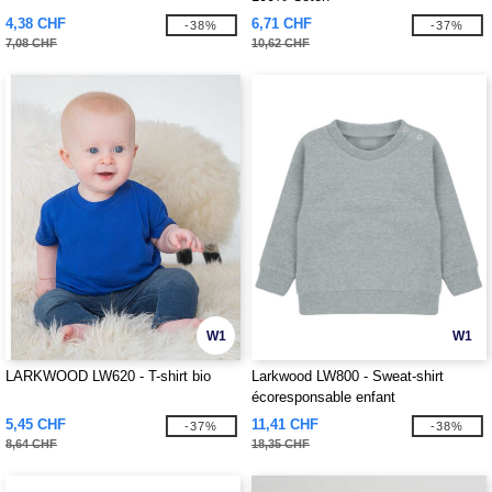
4,38 CHF
6,71 CHF
-38%
-37%
7,08 CHF
10,62 CHF
W1
W1
LARKWOOD LW620 - T-shirt bio
Larkwood LW800 - Sweat-shirt
écoresponsable enfant
5,45 CHF
11,41 CHF
-37%
-38%
8,64 CHF
18,35 CHF