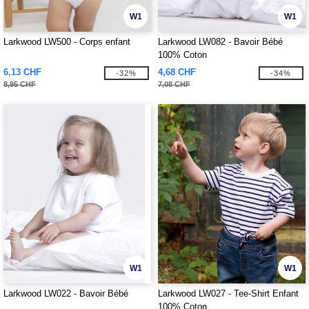
W1
W1
Larkwood LW500 - Corps enfant
Larkwood LW082 - Bavoir Bébé
100% Coton
6,13 CHF
4,68 CHF
-32%
-34%
8,95 CHF
7,08 CHF
W1
W1
Larkwood LW022 - Bavoir Bébé
Larkwood LW027 - Tee-Shirt Enfant
100% Coton