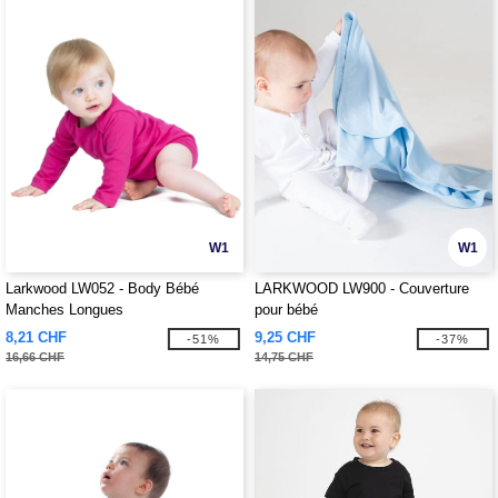
W1
W1
Larkwood LW052 - Body Bébé
LARKWOOD LW900 - Couverture
Manches Longues
pour bébé
8,21 CHF
9,25 CHF
-51%
-37%
16,66 CHF
14,75 CHF