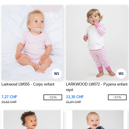
W1
W1
Larkwood LW055 - Corps enfant
LARKWOOD LW072 - Pyjama enfant
rayé
7,27 CHF
13,30 CHF
-32%
-37%
10,62 CHF
21,04 CHF