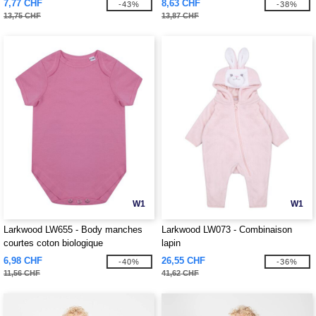
7,77 CHF
8,63 CHF
-43%
-38%
13,75 CHF
13,87 CHF
W1
W1
Larkwood LW655 - Body manches
Larkwood LW073 - Combinaison
courtes coton biologique
lapin
6,98 CHF
26,55 CHF
-40%
-36%
11,56 CHF
41,62 CHF