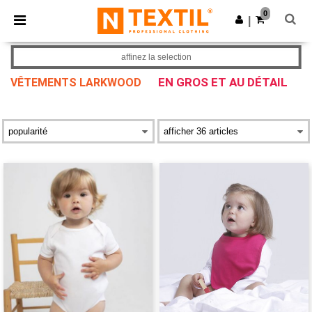
×
Appli Ntextil
0
Obtenir l'appli
|
Meilleurs prix sur l’app !
affinez la selection
EN GROS ET AU DÉTAIL
VÊTEMENTS LARKWOOD