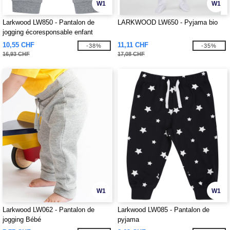
W1
W1
Larkwood LW850 - Pantalon de
LARKWOOD LW650 - Pyjama bio
jogging écoresponsable enfant
10,55 CHF
11,11 CHF
-38%
-35%
16,93 CHF
17,08 CHF
W1
W1
Larkwood LW062 - Pantalon de
Larkwood LW085 - Pantalon de
jogging Bébé
pyjama