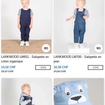
W1
W1
LARKWOOD LW651 - Salopette en
LARKWOOD LW700 - Salopette en
coton organique
jean
14,02 CHF
18,58 CHF
-24%
-23%
18,37 CHF
24,00 CHF