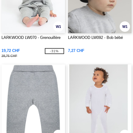
W1
W1
LARKWOOD LW070 - Grenouillère
LARKWOOD LW092 - Bob bébé
19,72 CHF
7,27 CHF
-31%
28,75 CHF