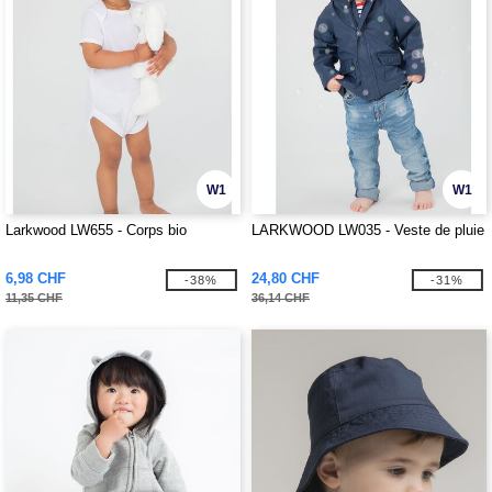
W1
W1
Larkwood LW655 - Corps bio
LARKWOOD LW035 - Veste de pluie
6,98 CHF
24,80 CHF
-38%
-31%
11,35 CHF
36,14 CHF