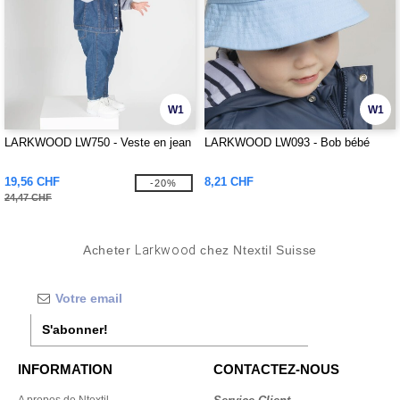
W1
W1
LARKWOOD LW750 - Veste en jean
LARKWOOD LW093 - Bob bébé
19,56 CHF
8,21 CHF
-20%
24,47 CHF
Acheter
Larkwood
chez Ntextil Suisse
S'abonner!
INFORMATION
CONTACTEZ-NOUS