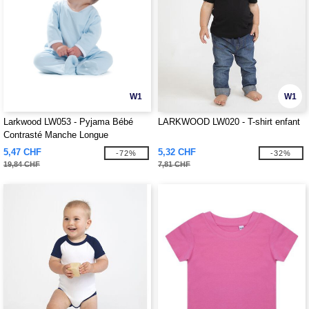
W1
W1
Larkwood LW053 - Pyjama Bébé
LARKWOOD LW020 - T-shirt enfant
Contrasté Manche Longue
5,47 CHF
5,32 CHF
-72%
-32%
19,84 CHF
7,81 CHF