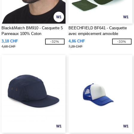
W1
W1
Black&Match BM910 - Casquette 5
BEECHFIELD BF641 - Casquette
Panneaux 100% Coton
avec empiècement amovible
3,18 CHF
4,86 CHF
-32%
-33%
4,68 CHF
7,29 CHF
W1
W1