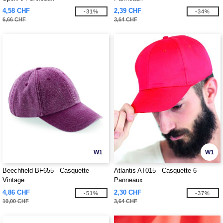
4,58 CHF
2,39 CHF
-31%
-34%
6,66 CHF
3,64 CHF
W1
W1
Beechfield BF655 - Casquette
Atlantis AT015 - Casquette 6
Vintage
Panneaux
4,86 CHF
2,30 CHF
-51%
-37%
10,00 CHF
3,64 CHF