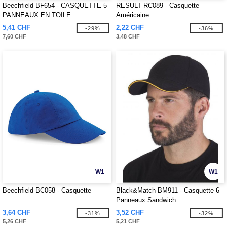
Beechfield BF654 - CASQUETTE 5
RESULT RC089 - Casquette
PANNEAUX EN TOILE
Américaine
5,41 CHF
2,22 CHF
-29%
-36%
7,60 CHF
3,48 CHF
W1
W1
Beechfield BC058 - Casquette
Black&Match BM911 - Casquette 6
Panneaux Sandwich
3,64 CHF
3,52 CHF
-31%
-32%
5,26 CHF
5,21 CHF