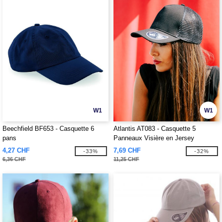
W1
W1
Beechfield BF653 - Casquette 6
Atlantis AT083 - Casquette 5
pans
Panneaux Visière en Jersey
4,27 CHF
7,69 CHF
-33%
-32%
6,36 CHF
11,25 CHF