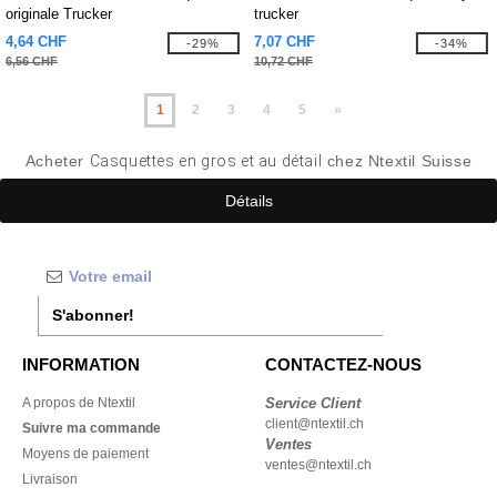
originale Trucker
trucker
4,64 CHF
7,07 CHF
-29%
-34%
6,56 CHF
10,72 CHF
1
2
3
4
5
»
Acheter
Casquettes en gros et au détail
chez Ntextil Suisse
Détails
S'abonner!
INFORMATION
CONTACTEZ-NOUS
A propos de Ntextil
Service Client
client@ntextil.ch
Suivre ma commande
Ventes
Moyens de paiement
ventes@ntextil.ch
Livraison