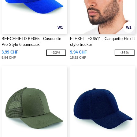
W1
W1
BEECHFIELD BF065 - Casquette
FLEXFIT FX6511 - Casquette Flexfit
Pro-Style 6 panneaux
style trucker
3,99 CHF
9,94 CHF
-33%
-36%
5,94 CHF
15,52 CHF