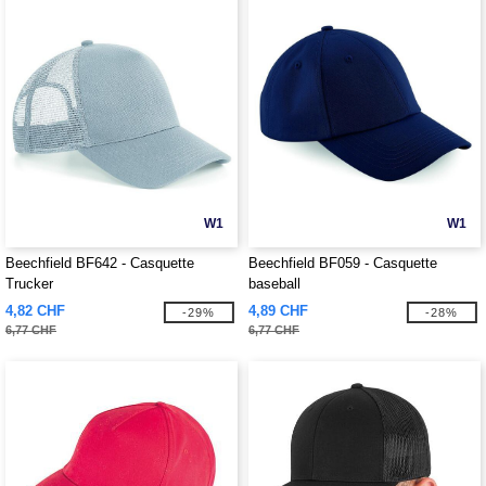
W1
W1
Beechfield BF642 - Casquette
Beechfield BF059 - Casquette
Trucker
baseball
4,82 CHF
4,89 CHF
-29%
-28%
6,77 CHF
6,77 CHF