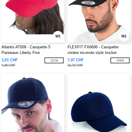
W1
W1
Atlantis AT009 - Casquette 5
FLEXFIT FX6606 - Casquette
Panneaux Liberty Five
visière incurvée style trucker
3,01 CHF
7,07 CHF
-31%
-34%
4,38 CHF
10,72 CHF