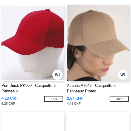
W1
W1
Pen Duick PK960 - Casquette 6
Atlantis AT042 - Casquette 6
Panneaux
Panneaux Promo
4,10 CHF
2,67 CHF
-34%
-40%
6,25 CHF
4,48 CHF