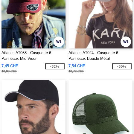
W1
W1
Atlantis AT058 - Casquette 6
Atlantis AT024 - Casquette 6
Panneaux Mid Visor
Panneaux Boucle Métal
7,45 CHF
7,54 CHF
-32%
-30%
10,93 CHF
10,72 CHF