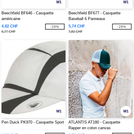
W1
W1
Beechfield BF646 - Casquette
Beechfield BF677 - Casquette
américaine
Baseball 6 Panneaux
4,82 CHF
5,74 CHF
-29%
-28%
6,77 CHF
7,92 CHF
W1
W1
Pen Duick PK970 - Casquette Sport
ATLANTIS AT180 - Casquette
Rapper en coton canvas