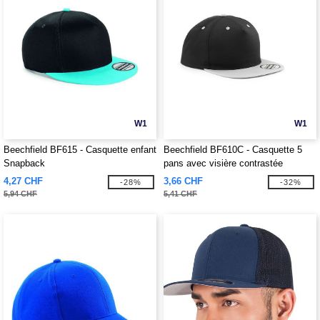
W1
W1
Beechfield BF615 - Casquette enfant
Beechfield BF610C - Casquette 5
Snapback
pans avec visière contrastée
4,27 CHF
3,66 CHF
-28%
-32%
5,94 CHF
5,41 CHF