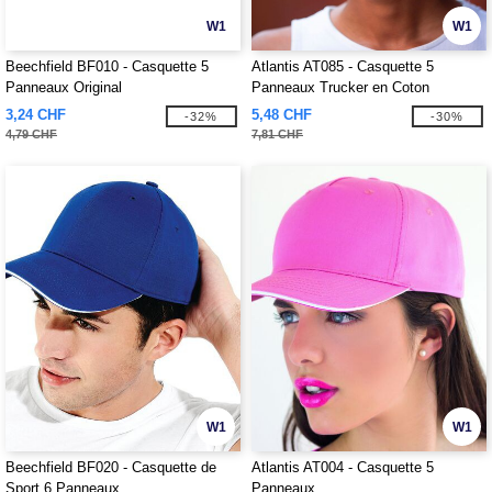
W1
W1
Beechfield BF010 - Casquette 5
Atlantis AT085 - Casquette 5
Panneaux Original
Panneaux Trucker en Coton
3,24 CHF
5,48 CHF
-32%
-30%
4,79 CHF
7,81 CHF
W1
W1
Beechfield BF020 - Casquette de
Atlantis AT004 - Casquette 5
Sport 6 Panneaux
Panneaux