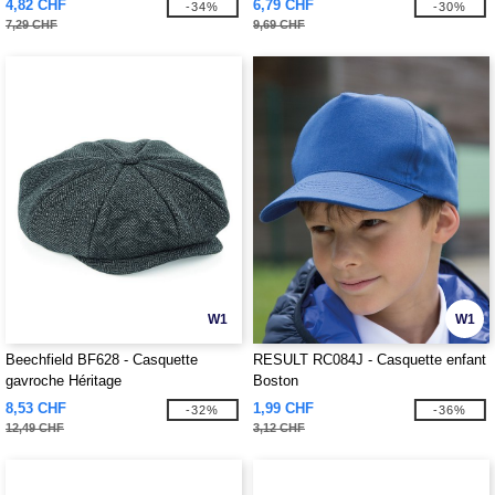
4,82 CHF
6,79 CHF
-34%
-30%
7,29 CHF
9,69 CHF
W1
W1
Beechfield BF628 - Casquette
RESULT RC084J - Casquette enfant
gavroche Héritage
Boston
8,53 CHF
1,99 CHF
-32%
-36%
12,49 CHF
3,12 CHF