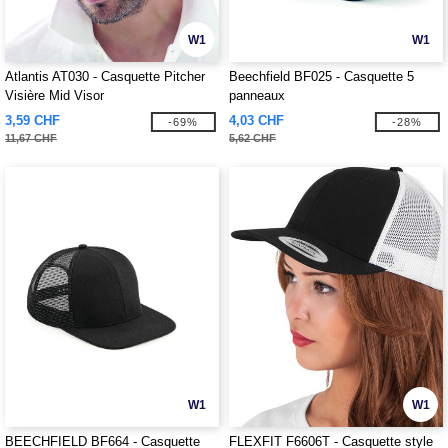
W1
W1
Atlantis AT030 - Casquette Pitcher
Beechfield BF025 - Casquette 5
Visière Mid Visor
panneaux
3,59 CHF
4,03 CHF
-69%
-28%
11,67 CHF
5,62 CHF
W1
W1
BEECHFIELD BF664 - Casquette
FLEXFIT F6606T - Casquette style