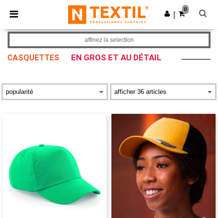
×
Appli Ntextil
0
Obtenir l'appli
|
Meilleurs prix sur l’app !
affinez la selection
EN GROS ET AU DÉTAIL
CASQUETTES