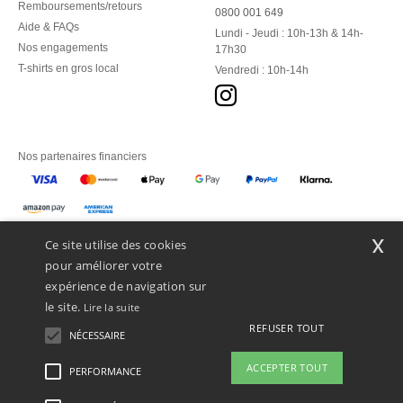
Remboursements/retours
0800 001 649
Aide & FAQs
Lundi - Jeudi : 10h-13h & 14h-
Nos engagements
17h30
T-shirts en gros local
Vendredi : 10h-14h
Nos partenaires financiers
Nos transporteurs
x
Ce site utilise des cookies
pour améliorer votre
expérience de navigation sur
le site.
Lire la suite
REFUSER TOUT
NÉCESSAIRE
ACCEPTER TOUT
PERFORMANCE
👋
Bonjour
Si vous avez des questions ou des