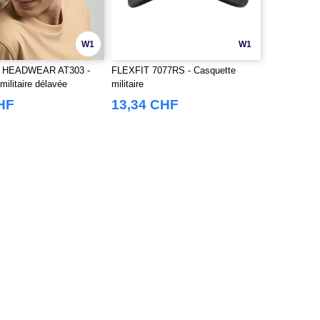
W1
W1
 HEADWEAR AT303 -
FLEXFIT 7077RS - Casquette
militaire délavée
militaire
HF
13,34 CHF