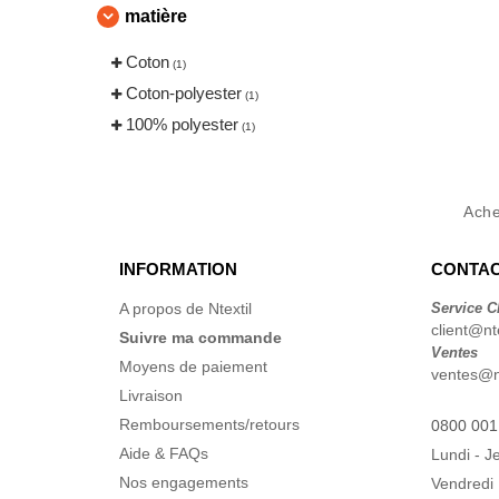
matière
Coton
(1)
Coton-polyester
(1)
100% polyester
(1)
Ach
INFORMATION
CONTAC
A propos de Ntextil
Service C
client@nte
Suivre ma commande
Ventes
Moyens de paiement
ventes@nt
Livraison
Remboursements/retours
0800 001
Aide & FAQs
Lundi - J
Nos engagements
Vendredi 