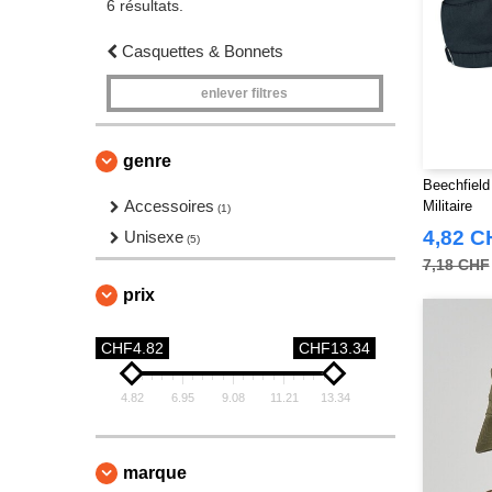
6 résultats.
Casquettes & Bonnets
enlever filtres
genre
Beechfield
Accessoires
Militaire
(1)
4,82 C
Unisexe
(5)
7,18 CHF
prix
CHF4.82
CHF13.34
4.82
6.95
9.08
11.21
13.34
marque