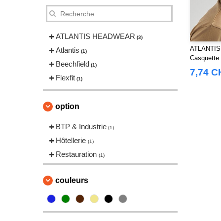
ATLANTIS HEADWEAR
(3)
ATLANTIS
Atlantis
(1)
Casquette 
Beechfield
(1)
7,74 C
Flexfit
(1)
option
BTP & Industrie
(1)
Hôtellerie
(1)
Restauration
(1)
couleurs