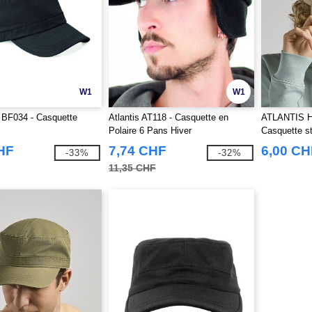
W1
W1
 BF034 - Casquette
Atlantis AT118 - Casquette en
ATLANTIS 
Polaire 6 Pans Hiver
Casquette st
HF
7,74 CHF
6,00 CH
-33%
-32%
11,35 CHF