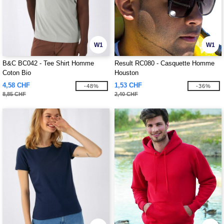
W1
W1
B&C BC042 - Tee Shirt Homme
Result RC080 - Casquette Homme
Coton Bio
Houston
4,58 CHF
1,53 CHF
-48%
-36%
8,85 CHF
2,40 CHF