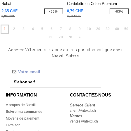
Rabat
Cordelette en Coton Premium
2,65 CHF
0,79 CHF
-33%
-83%
3,96 CHF
4,52 CHF
1
2
3
4
5
6
7
8
9
10
20
30
40
50
60
70
78
»
Acheter
Vêtements et accessoires pas cher en ligne
chez
Ntextil Suisse
S'abonner!
INFORMATION
CONTACTEZ-NOUS
A propos de Ntextil
Service Client
client@ntextil.ch
Suivre ma commande
Ventes
Moyens de paiement
ventes@ntextil.ch
Livraison