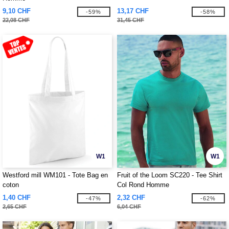
9,10 CHF
13,17 CHF
-59%
-58%
22,08 CHF
31,45 CHF
W1
W1
Westford mill WM101 - Tote Bag en
Fruit of the Loom SC220 - Tee Shirt
coton
Col Rond Homme
1,40 CHF
2,32 CHF
-47%
-62%
2,65 CHF
6,04 CHF