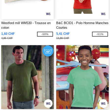
W1
W1
Westford mill WM530 - Trousse en
B&C BCID1 - Polo Homme Manches
coton
Courtes
1,60 CHF
5,41 CHF
-68%
-61%
4,95 CHF
13,86 CHF
W1
W1