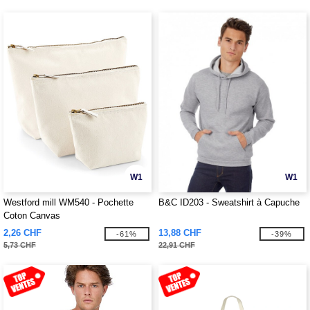
W1
W1
Westford mill WM540 - Pochette
B&C ID203 - Sweatshirt à Capuche
Coton Canvas
2,26 CHF
13,88 CHF
-61%
-39%
5,73 CHF
22,91 CHF