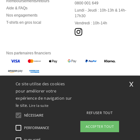
Remboursements/retours
0800 001 649
Aide & FAQs
Lundi - Jeudi : 10h-13h & 14h-
Nos engagements
17h30
T-shirts en gros local
Vendredi : 10h-14h
Nos partenaires financiers
Nos transporteurs
x
Ce site utilise des cookies
pour améliorer votre
expérience de navigation sur
le site.
Lire la suite
REFUSER TOUT
NÉCESSAIRE
ACCEPTER TOUT
PERFORMANCE
👋
Bonjour
Si vous avez des questions ou des