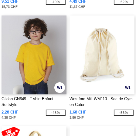
9,51 CHF
4,49 CHF
-40%
-62%
15,73 CHF
11,67 CHF
W1
W1
Gildan GN649 - T-shirt Enfant
Westford Mill WM110 - Sac de Gym
Softstyle
en Coton
2,28 CHF
1,68 CHF
-48%
-56%
4,38 CHF
3,80 CHF