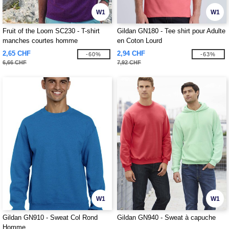
W1
W1
Fruit of the Loom SC230 - T-shirt
Gildan GN180 - Tee shirt pour Adulte
manches courtes homme
en Coton Lourd
2,65 CHF
2,94 CHF
-60%
-63%
6,66 CHF
7,92 CHF
W1
W1
Gildan GN910 - Sweat Col Rond
Gildan GN940 - Sweat à capuche
Homme