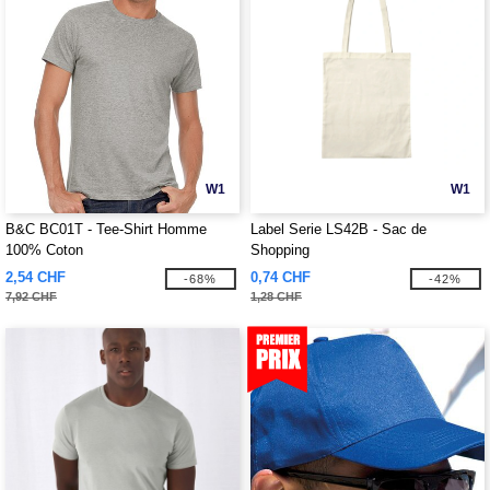
W1
W1
B&C BC01T - Tee-Shirt Homme
Label Serie LS42B - Sac de
100% Coton
Shopping
2,54 CHF
0,74 CHF
-68%
-42%
7,92 CHF
1,28 CHF