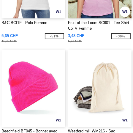
W1
W1
B&C BCI1F - Polo Femme
Fruit of the Loom SC601 - Tee Shirt
Col V Femme
5,65 CHF
3,48 CHF
-51%
-39%
11,56 CHF
5,73 CHF
W1
W1
Beechfield BF045 - Bonnet avec
Westford mill WM216 - Sac