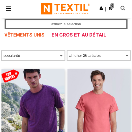
×
Appli Ntextil
0
Obtenir l'appli
|
Meilleurs prix sur l’app !
affinez la selection
EN GROS ET AU DÉTAIL
VÊTEMENTS UNIS