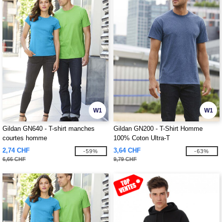
W1
W1
Gildan GN640 - T-shirt manches
Gildan GN200 - T-Shirt Homme
courtes homme
100% Coton Ultra-T
2,74 CHF
3,64 CHF
-59%
-63%
6,66 CHF
9,79 CHF