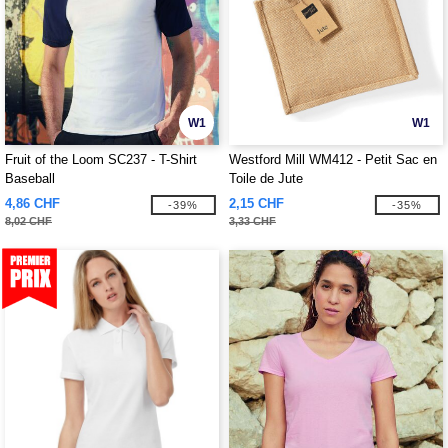
W1
W1
Fruit of the Loom SC237 - T-Shirt
Westford Mill WM412 - Petit Sac en
Baseball
Toile de Jute
4,86 CHF
2,15 CHF
-39%
-35%
8,02 CHF
3,33 CHF