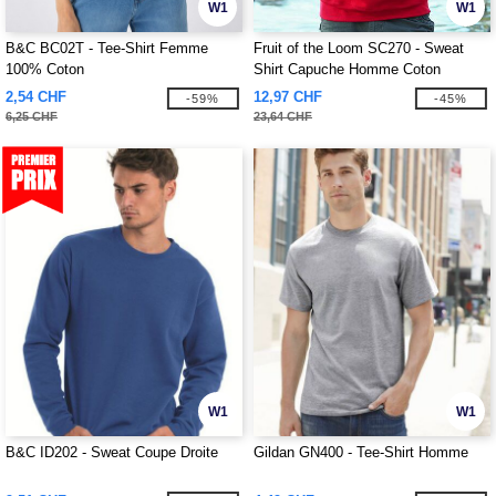
W1
W1
B&C BC02T - Tee-Shirt Femme
Fruit of the Loom SC270 - Sweat
100% Coton
Shirt Capuche Homme Coton
2,54 CHF
12,97 CHF
-59%
-45%
6,25 CHF
23,64 CHF
W1
W1
B&C ID202 - Sweat Coupe Droite
Gildan GN400 - Tee-Shirt Homme