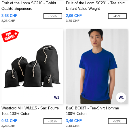
Fruit of the Loom SC210 - T-shirt
Fruit of the Loom SC231 - Tee shirt
Qualité Supérieure
Enfant Value Weight
3,68 CHF
2,06 CHF
-55%
-45%
8,23 CHF
3,75 CHF
W1
W1
Westford Mill WM115 - Sac Fourre
B&C BC03T - Tee-Shirt Homme
Tout 100% Coton
100% Coton
0,61 CHF
3,46 CHF
-81%
-52%
3,23 CHF
7,18 CHF