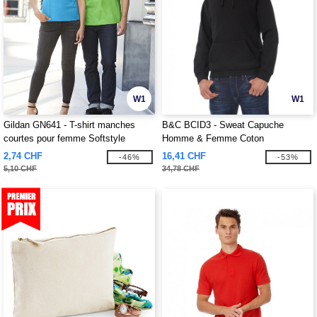
W1
W1
Gildan GN641 - T-shirt manches
B&C BCID3 - Sweat Capuche
courtes pour femme Softstyle
Homme & Femme Coton
2,74 CHF
16,41 CHF
-46%
-53%
5,10 CHF
34,78 CHF