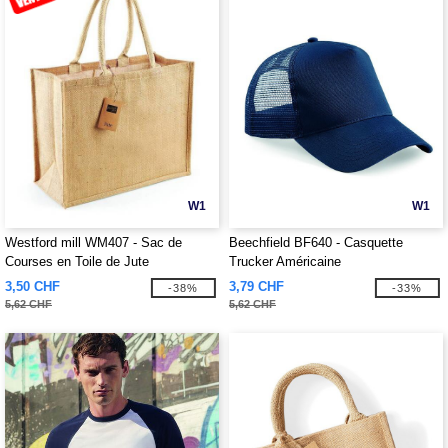
W1
W1
Westford mill WM407 - Sac de
Beechfield BF640 - Casquette
Courses en Toile de Jute
Trucker Américaine
3,50 CHF
3,79 CHF
-38%
-33%
5,62 CHF
5,62 CHF