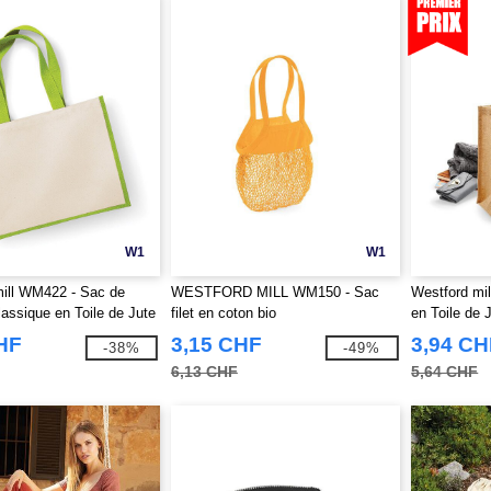
W1
W1
ill WM422 - Sac de
WESTFORD MILL WM150 - Sac
Westford mi
assique en Toile de Jute
filet en coton bio
en Toile de 
HF
3,15 CHF
3,94 CH
-38%
-49%
6,13 CHF
5,64 CHF