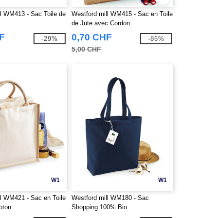
ll WM413 - Sac Toile de
Westford mill WM415 - Sac en Toile
de Jute avec Cordon
F
0,70 CHF
-29%
-86%
5,00 CHF
W1
W1
ll WM421 - Sac en Toile
Westford mill WM180 - Sac
oton
Shopping 100% Bio