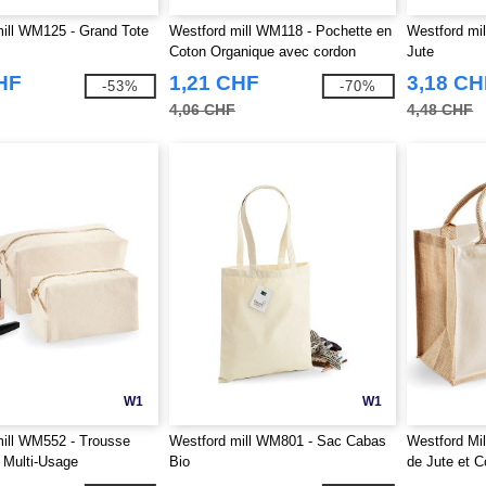
ill WM125 - Grand Tote
Westford mill WM118 - Pochette en
Westford mi
Coton Organique avec cordon
Jute
HF
1,21 CHF
3,18 CH
-53%
-70%
4,06 CHF
4,48 CHF
W1
W1
ill WM552 - Trousse
Westford mill WM801 - Sac Cabas
Westford Mi
 Multi-Usage
Bio
de Jute et C