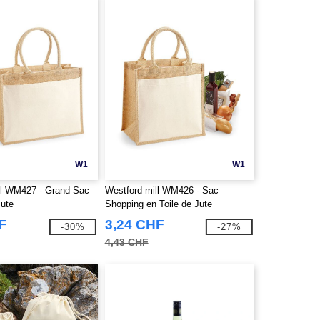
W1
W1
ll WM427 - Grand Sac
Westford mill WM426 - Sac
Jute
Shopping en Toile de Jute
F
3,24 CHF
-30%
-27%
4,43 CHF