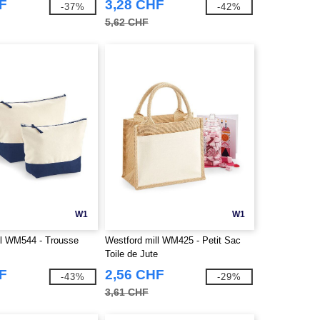
F
3,28 CHF
-37%
-42%
5,62 CHF
W1
W1
ll WM544 - Trousse
Westford mill WM425 - Petit Sac
Toile de Jute
F
2,56 CHF
-43%
-29%
3,61 CHF