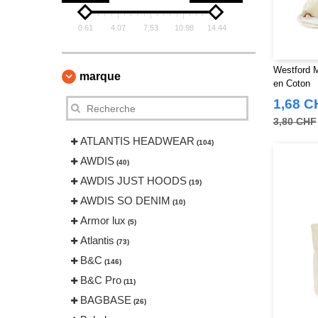
0.61
4.07
7.53
10.98
14.44
Westford 
marque
en Coton
1,68 C
3,80 CHF
ATLANTIS HEADWEAR
(104)
AWDIS
(40)
AWDIS JUST HOODS
(19)
AWDIS SO DENIM
(10)
Armor lux
(5)
Atlantis
(73)
B&C
(146)
B&C Pro
(11)
BAGBASE
(26)