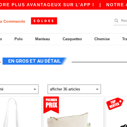
US AVANTAGEUX SUR L’APP !
|
NOTRE APP EST 
a Commande
s
Polo
Manteau
Casquettes
Chemise
Tr
L
EN GROS ET AU DÉTAIL