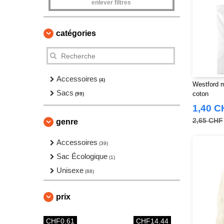
enlever filtres
catégories
Accessoires
(4)
Westford m
Sacs
coton
(99)
1,40 C
2,65 CHF
genre
Accessoires
(39)
Sac Écologique
(1)
Unisexe
(88)
prix
CHF0.61
CHF14.44