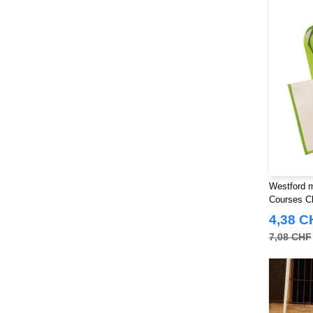
NEWGEN
(16)
Neutral
(51)
Paredes
(19)
Parks
(1)
Pen Duick
(134)
Produkt JACK & JONES
(10)
Promodoro
(27)
Quadra
(115)
RICA LEWIS
(16)
Regatta
(99)
Westford m
Courses Cl
Result
(242)
4,38 C
Russell
(54)
7,08 CHF
Russell Collection
(32)
SF Men
(18)
SF Mini
(10)
SF Women
(20)