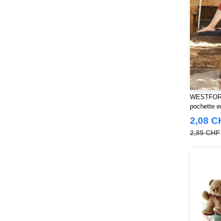
Sans Étiquette
(6)
Skinnifit
(14)
Spiro
(24)
Splashmacs
(3)
Starworld
(26)
Stedman
(32)
Stormtech
(42)
WESTFORD
THE ONE TOWELLING
(34)
pochette e
TIGER
(11)
2,08 C
Tee Jays
(127)
2,85 CHF
Tombo
(34)
Tombo Teamsport
(1)
Towel city
(36)
VELILLA
(116)
VESTI
(19)
Westford mill
(128)