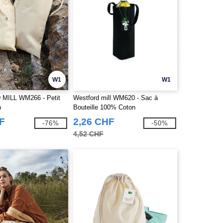
W1
W1
ILL WM266 - Petit
Westford mill WM620 - Sac à
n
Bouteille 100% Coton
F
2,26 CHF
-76%
-50%
4,52 CHF