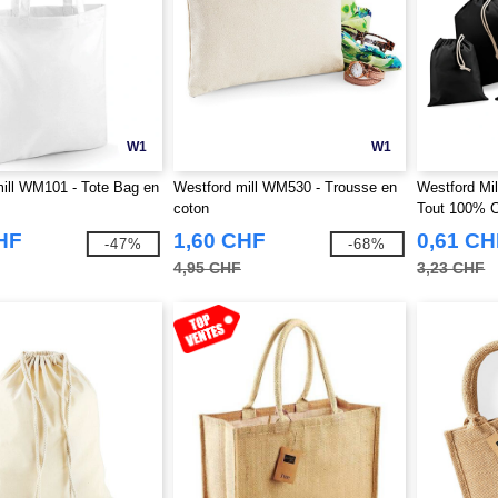
W1
W1
ill WM101 - Tote Bag en
Westford mill WM530 - Trousse en
Westford Mi
coton
Tout 100% 
HF
1,60 CHF
0,61 CH
-47%
-68%
4,95 CHF
3,23 CHF