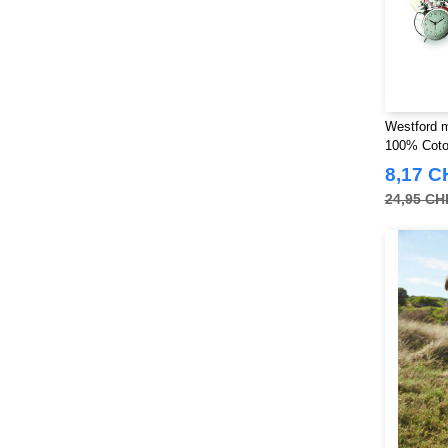
Yoko
(55)
Westford m
100% Coto
8,17 C
24,95 CH