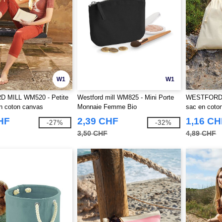
W1
W1
 MILL WM520 - Petite
Westford mill WM825 - Mini Porte
WESTFORD M
n coton canvas
Monnaie Femme Bio
sac en coto
HF
2,39 CHF
1,16 CH
-27%
-32%
3,50 CHF
4,89 CHF