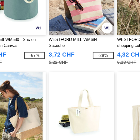
W1
W1
ill WM580 - Sac en
WESTFORD MILL WM684 -
WESTFORD 
n Canvas
Sacoche
shopping cot
HF
3,72 CHF
4,32 CH
-67%
-29%
F
5,22 CHF
6,13 CHF