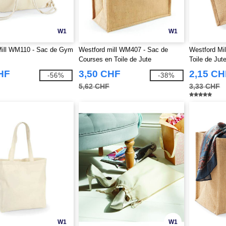
W1
W1
Mill WM110 - Sac de Gym
Westford mill WM407 - Sac de
Westford Mi
Courses en Toile de Jute
Toile de Jut
HF
3,50 CHF
2,15 CH
-56%
-38%
5,62 CHF
3,33 CHF
W1
W1