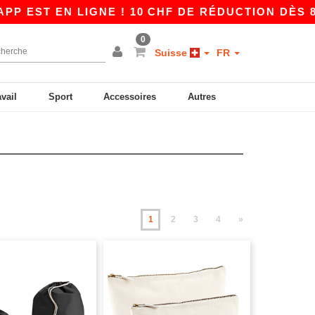
EN LIGNE ! 10 CHF DE RÉDUCTION DÈS 80 CHF 
0
Suisse
FR
avail
Sport
Accessoires
Autres
1
2
3
4
»