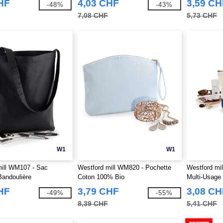
HF
4,03 CHF
3,59 CH
-48%
-43%
7,08 CHF
5,73 CHF
W1
W1
mill WM107 - Sac
Westford mill WM820 - Pochette
Westford mi
andoulière
Coton 100% Bio
Multi-Usage
HF
3,79 CHF
3,08 CH
-49%
-55%
8,39 CHF
5,41 CHF