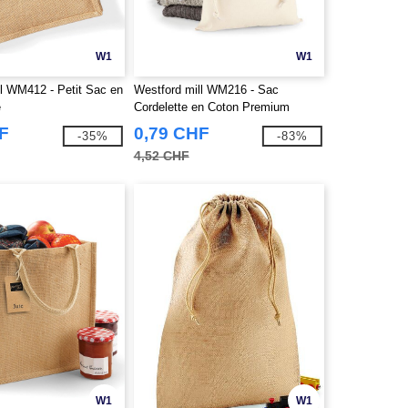
W1
W1
ll WM412 - Petit Sac en
Westford mill WM216 - Sac
e
Cordelette en Coton Premium
F
0,79 CHF
-35%
-83%
4,52 CHF
W1
W1