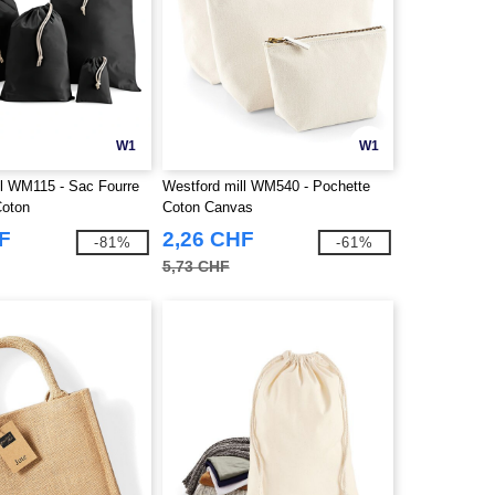
W1
W1
ll WM115 - Sac Fourre
Westford mill WM540 - Pochette
Coton
Coton Canvas
F
2,26 CHF
-81%
-61%
5,73 CHF