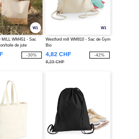
W1
W1
MILL WM451 - Sac
Westford mill WM810 - Sac de Gym
on/toile de jute
Bio
F
4,82 CHF
-30%
-42%
8,23 CHF