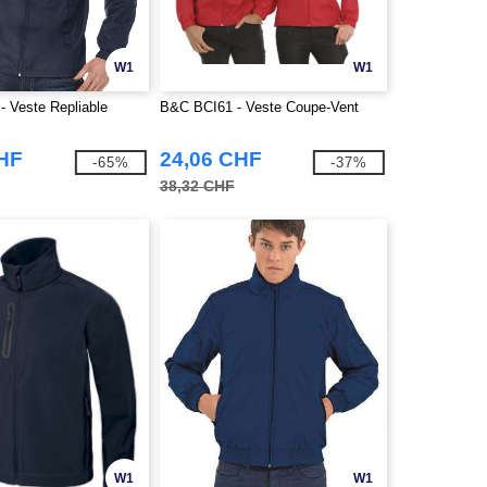
W1
W1
 Veste Repliable
B&C BCI61 - Veste Coupe-Vent
CHF
24,06 CHF
-65%
-37%
38,32 CHF
W1
W1