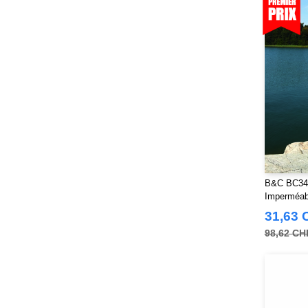
B&C BC34
Imperméab
Poitrine Z
31,63 
98,62 CH