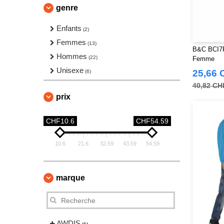
genre
Enfants
(2)
Femmes
(13)
B&C BCI7F 
Hommes
(22)
Femme
Unisexe
25,66 
(6)
40,82 CH
prix
CHF10.6
CHF54.59
10.6
21.6
32.59
43.59
54.59
marque
AWDIS