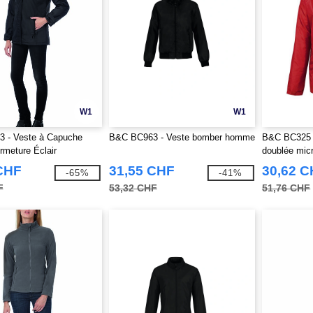
W1
W1
 - Veste à Capuche
B&C BC963 - Veste bomber homme
B&C BC325 -
meture Éclair
doublée mic
CHF
31,55 CHF
30,62 
-65%
-41%
F
53,32 CHF
51,76 CHF