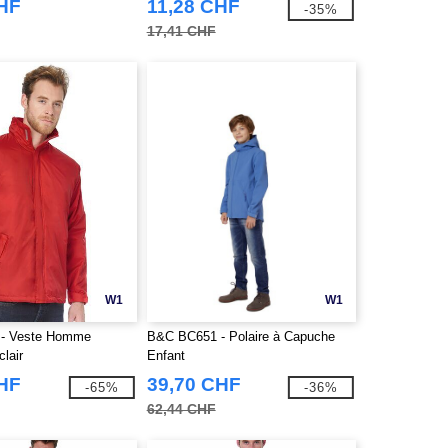
CHF
11,28 CHF
-35%
17,41 CHF
W1
W1
- Veste Homme
B&C BC651 - Polaire à Capuche
lair
Enfant
CHF
39,70 CHF
-65%
-36%
62,44 CHF