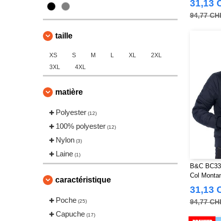
(5)
31,13 
Neutral
(1)
94,77 CH
Pen Duick
(75)
taille
Promodoro
(6)
Regatta
XS
S
M
L
XL
2XL
(63)
3XL
4XL
Result
(119)
Russell
(17)
matière
Spiro
(7)
Splashmacs
Polyester
(2)
(12)
Starworld
100% polyester
(6)
(12)
Stedman
Nylon
(2)
(3)
Stormtech
Laine
(5)
(1)
Tee Jays
B&C BC33
(26)
Col Monta
Tombo
caractéristique
(1)
31,13 
VELILLA
(20)
Poche
94,77 CH
(25)
Yoko
(14)
Capuche
(17)