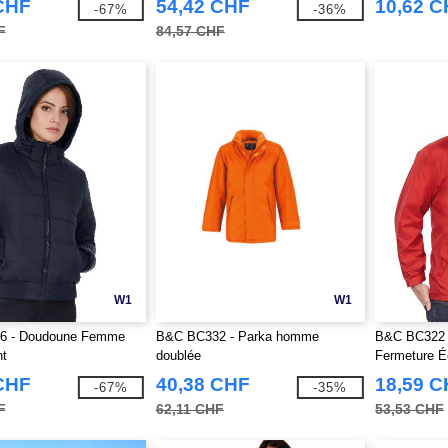
CHF
54,42 CHF
10,62 
-67%
-36%
F
84,57 CHF
W1
W1
6 - Doudoune Femme
B&C BC332 - Parka homme
B&C BC322 
nt
doublée
Fermeture Éc
CHF
40,38 CHF
18,59 
-67%
-35%
F
62,11 CHF
53,53 CHF