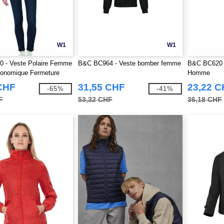
W1
W1
 - Veste Polaire Femme
B&C BC964 - Veste bomber femme
B&C BC620 -
gonomique Fermeture
Homme
CHF
31,55 CHF
23,22 
-65%
-41%
F
53,32 CHF
36,18 CHF