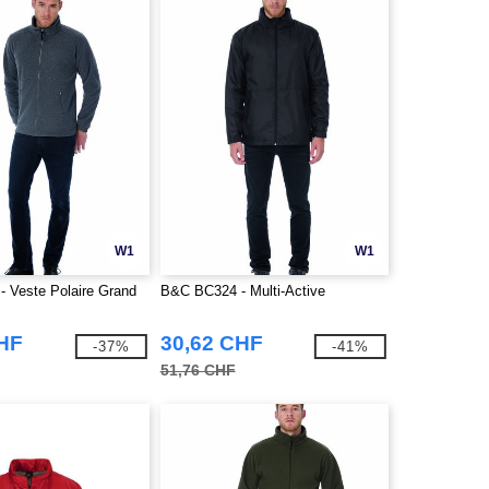
W1
W1
 Veste Polaire Grand
B&C BC324 - Multi-Active
CHF
30,62 CHF
-37%
-41%
51,76 CHF