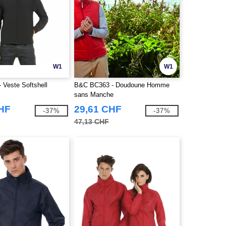
W1
W1
 Veste Softshell
B&C BC363 - Doudoune Homme
sans Manche
CHF
29,61 CHF
-37%
-37%
47,13 CHF