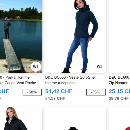
W1
W1
0 - Parka Homme
B&C BC660 - Veste Soft-Shell
B&C BC600 -
le Coupe-Vent Poche
femme à capuche
Zip Homme
ippée
CHF
54,42 CHF
25,15 
-68%
-36%
F
84,57 CHF
39,76 CHF