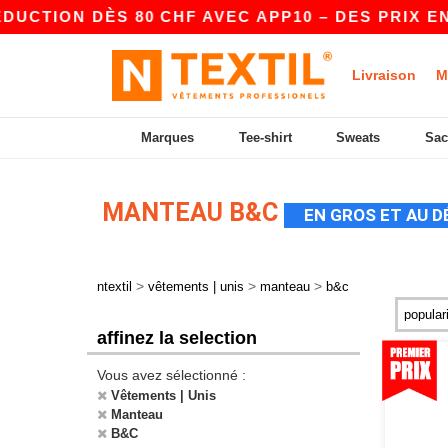
 DÈS 80 CHF AVEC APP10 – DES PRIX ENCORE P
Livraison
M
Marques
Tee-shirt
Sweats
Sac
MANTEAU B&C
EN GROS ET AU D
>
>
>
ntextil
vêtements | unis
manteau
b&c
affinez la selection
Vous avez sélectionné :
Vêtements | Unis
Manteau
B&C