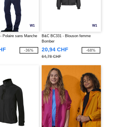
W1
W1
 Polaire sans Manche
B&C BC331 - Blouson femme
Bomber
CHF
20,94 CHF
-36%
-68%
64,78 CHF