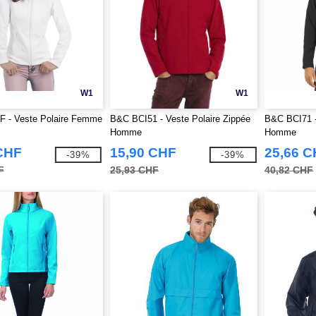
W1
W1
 - Veste Polaire Femme
B&C BCI51 - Veste Polaire Zippée
B&C BCI71 -
Homme
Homme
CHF
15,90 CHF
25,66 
-39%
-39%
F
25,93 CHF
40,82 CHF