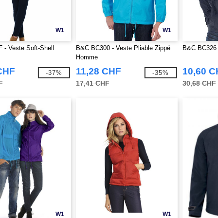
W1
W1
- Veste Soft-Shell
B&C BC300 - Veste Pliable Zippé
B&C BC326 -
Homme
CHF
11,28 CHF
10,60 
-37%
-35%
F
17,41 CHF
30,68 CHF
W1
W1