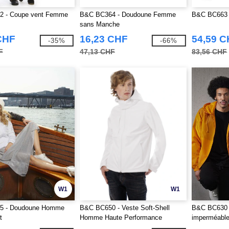
 - Coupe vent Femme
B&C BC364 - Doudoune Femme
B&C BC663 
sans Manche
CHF
16,23 CHF
54,59 
-35%
-66%
F
47,13 CHF
83,56 CHF
W1
W1
5 - Doudoune Homme
B&C BC650 - Veste Soft-Shell
B&C BC630 
t
Homme Haute Performance
imperméabl