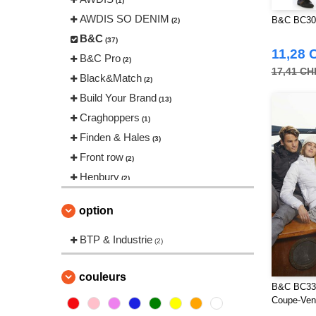
(1)
AWDIS SO DENIM
B&C BC302
(2)
B&C
(37)
11,28 
B&C Pro
(2)
17,41 CH
Black&Match
(2)
Build Your Brand
(13)
Craghoppers
(1)
Finden & Hales
(3)
Front row
(2)
Henbury
(2)
Herock
(12)
option
JHK
(7)
Karlowsky
BTP & Industrie
(1)
(2)
Korntex
(3)
Label Serie
couleurs
(1)
B&C BC33
Larkwood
(1)
Coupe-Ven
NEW MORNING STUDIOS