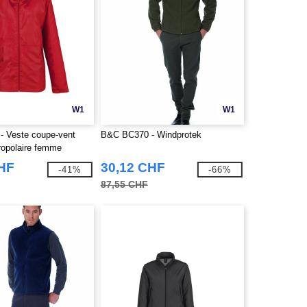
W1
W1
 Veste coupe-vent
B&C BC370 - Windprotek
ropolaire femme
CHF
30,12 CHF
-41%
-66%
87,55 CHF