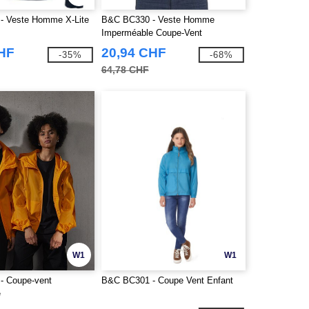
- Veste Homme X-Lite
B&C BC330 - Veste Homme
Imperméable Coupe-Vent
CHF
20,94 CHF
-35%
-68%
64,78 CHF
W1
W1
- Coupe-vent
B&C BC301 - Coupe Vent Enfant
e