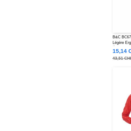
B&C BC670
Légère Er
Éclair
15,14 
43,51 CH