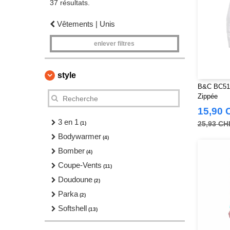
37 résultats.
Vêtements | Unis
enlever filtres
style
B&C BC51F
Zippée
15,90 
3 en 1
25,93 CH
(1)
Bodywarmer
(4)
Bomber
(4)
Coupe-Vents
(11)
Doudoune
(2)
Parka
(2)
Softshell
(13)