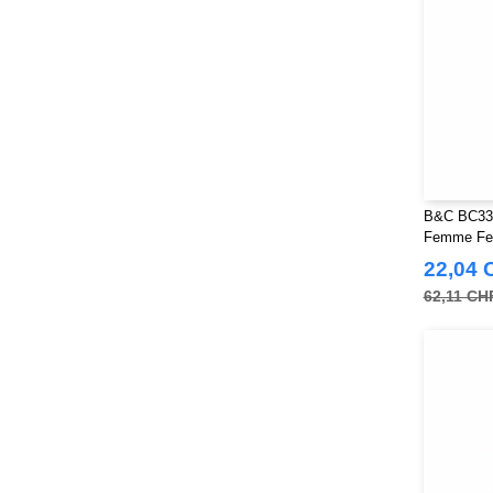
B&C BC333
Femme Fer
22,04 
62,11 CH