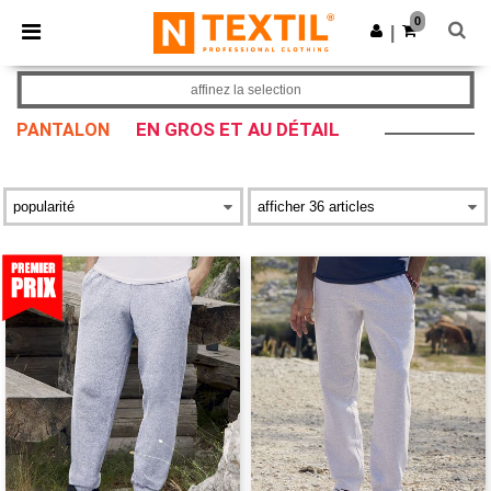
×
Appli Ntextil
0
Obtenir l'appli
|
Meilleurs prix sur l’app !
affinez la selection
EN GROS ET AU DÉTAIL
PANTALON