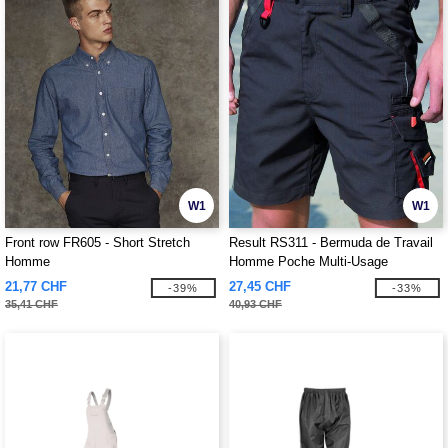
W1
W1
Front row FR605 - Short Stretch
Result RS311 - Bermuda de Travail
Homme
Homme Poche Multi-Usage
21,77 CHF
27,45 CHF
-39%
-33%
35,41 CHF
40,93 CHF