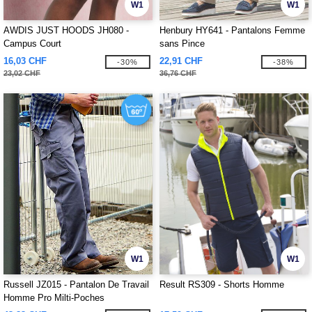
W1
W1
AWDIS JUST HOODS JH080 -
Henbury HY641 - Pantalons Femme
Campus Court
sans Pince
16,03 CHF
22,91 CHF
-30%
-38%
23,02 CHF
36,76 CHF
W1
W1
Russell JZ015 - Pantalon De Travail
Result RS309 - Shorts Homme
Homme Pro Milti-Poches