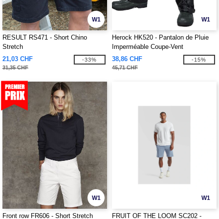
W1
W1
RESULT RS471 - Short Chino
Herock HK520 - Pantalon de Pluie
Stretch
Imperméable Coupe-Vent
21,03 CHF
38,86 CHF
-33%
-15%
31,35 CHF
45,71 CHF
W1
W1
Front row FR606 - Short Stretch
FRUIT OF THE LOOM SC202 -