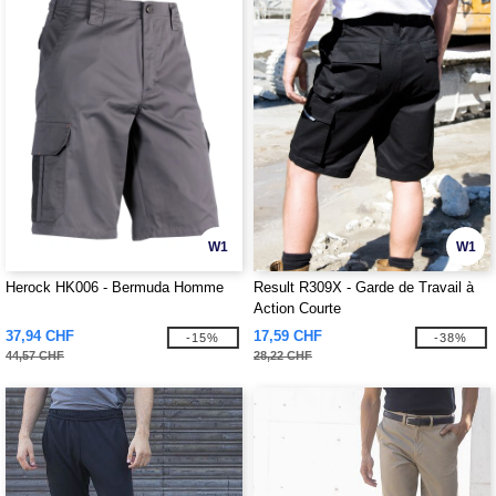
W1
W1
Herock HK006 - Bermuda Homme
Result R309X - Garde de Travail à
Action Courte
37,94 CHF
17,59 CHF
-15%
-38%
44,57 CHF
28,22 CHF