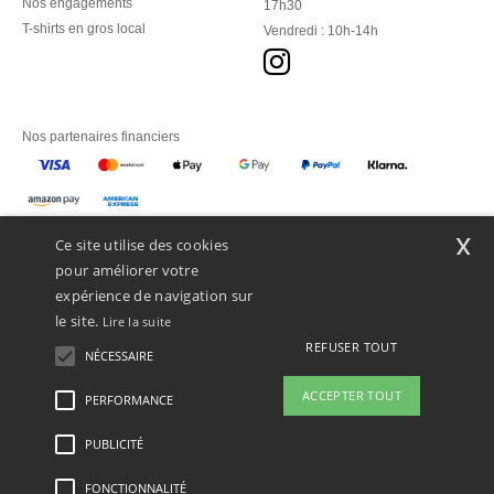
Nos engagements
17h30
T-shirts en gros local
Vendredi : 10h-14h
Nos partenaires financiers
Nos transporteurs
x
Ce site utilise des cookies
pour améliorer votre
expérience de navigation sur
le site.
Lire la suite
REFUSER TOUT
NÉCESSAIRE
ACCEPTER TOUT
PERFORMANCE
👋
Bonjour
Si vous avez des questions ou des
PUBLICITÉ
Mentions Légales
-
Politique de Confidentialité
-
Conditions Générales d’Accès et
préoccupations, vous pouvez nous
d’Utilisation
-
Condition Générales d'Achat
-
Politique de Cookies
-
Plan du Site
contacter à tout moment. Notre
Copyright 2026 ntextil.ch - Tous droits réservés
FONCTIONNALITÉ
chatbot est là pour vous aider.