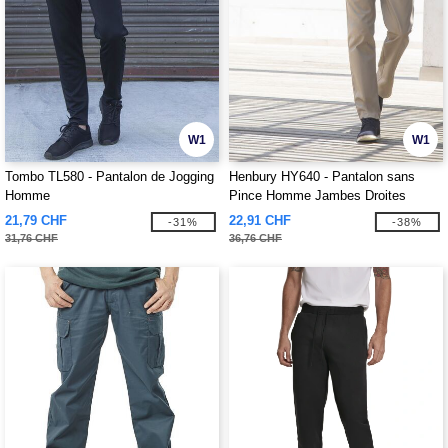
W1
W1
Tombo TL580 - Pantalon de Jogging
Henbury HY640 - Pantalon sans
Homme
Pince Homme Jambes Droites
21,79 CHF
22,91 CHF
-31%
-38%
31,76 CHF
36,76 CHF