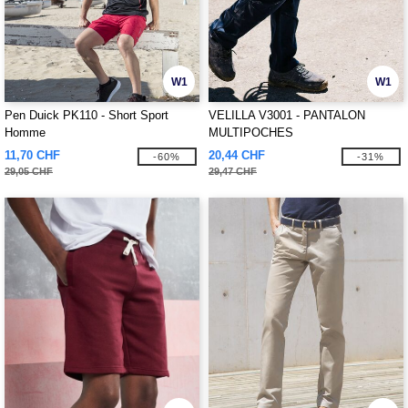
W1
W1
Pen Duick PK110 - Short Sport
VELILLA V3001 - PANTALON
Homme
MULTIPOCHES
11,70 CHF
20,44 CHF
-60%
-31%
29,05 CHF
29,47 CHF