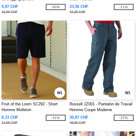
9,97 CHF
33,56 CHF
-40%
-21%
16,56 CHF
42,28 CHF
W1
W1
Fruit of the Loom SC292 - Short
Russell JZ001 - Pantalon de Travail
Homme Molleton
Homme Coupe Moderne
8,33 CHF
30,87 CHF
-41%
-37%
14,06 CHF
48,95 CHF