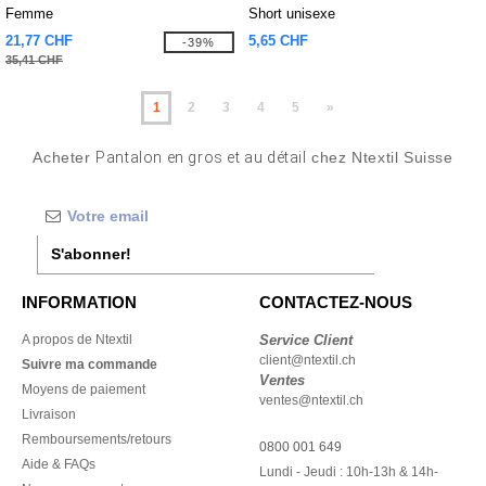
Femme
Short unisexe
21,77 CHF
5,65 CHF
-39%
35,41 CHF
1
2
3
4
5
»
Acheter
Pantalon en gros et au détail
chez Ntextil Suisse
S'abonner!
INFORMATION
CONTACTEZ-NOUS
A propos de Ntextil
Service Client
client@ntextil.ch
Suivre ma commande
Ventes
Moyens de paiement
ventes@ntextil.ch
Livraison
Remboursements/retours
0800 001 649
Aide & FAQs
Lundi - Jeudi : 10h-13h & 14h-