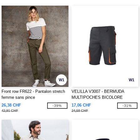
W1
W1
Front row FR622 - Pantalon stretch
VELILLA V3007 - BERMUDA
femme sans pince
MULTIPOCHES BICOLORE
26,38 CHF
17,06 CHF
-39%
-31%
42,91 CHF
24,58 CHF