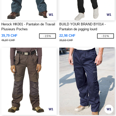
W1
W1
Herock HK001 - Pantalon de Travail
BUILD YOUR BRAND BY014 -
Plusieurs Poches
Pantalon de jogging lourd
39,79 CHF
22,98 CHF
-15%
-31%
46,97 CHF
33,53 CHF
W1
W1