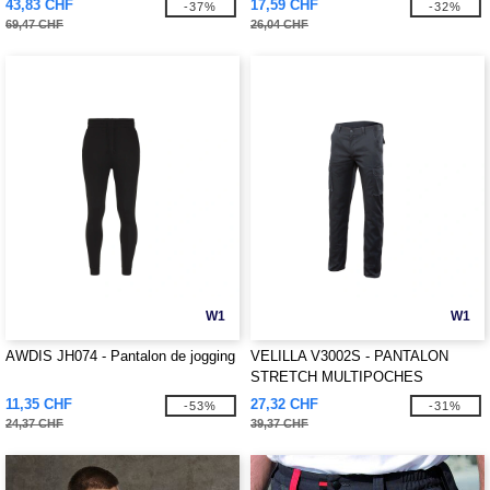
43,83 CHF
17,59 CHF
-37%
-32%
69,47 CHF
26,04 CHF
W1
W1
AWDIS JH074 - Pantalon de jogging
VELILLA V3002S - PANTALON
STRETCH MULTIPOCHES
11,35 CHF
27,32 CHF
-53%
-31%
24,37 CHF
39,37 CHF