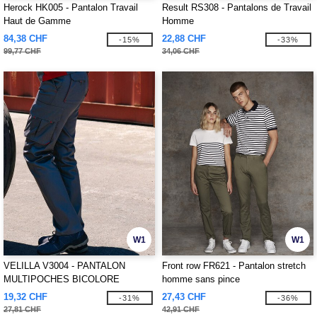
Herock HK005 - Pantalon Travail
Result RS308 - Pantalons de Travail
Haut de Gamme
Homme
84,38 CHF
22,88 CHF
-15%
-33%
99,77 CHF
34,06 CHF
W1
W1
VELILLA V3004 - PANTALON
Front row FR621 - Pantalon stretch
MULTIPOCHES BICOLORE
homme sans pince
19,32 CHF
27,43 CHF
-31%
-36%
27,81 CHF
42,91 CHF