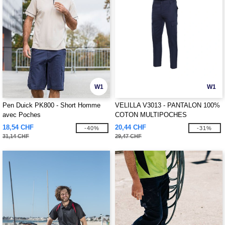
W1
W1
Pen Duick PK800 - Short Homme
VELILLA V3013 - PANTALON 100%
avec Poches
COTON MULTIPOCHES
18,54 CHF
20,44 CHF
-40%
-31%
31,14 CHF
29,47 CHF