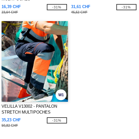
16,39 CHF
31,61 CHF
-31%
-31%
23,64 CHF
45,52 CHF
W1
VELILLA V13002 - PANTALON
STRETCH MULTIPOCHES
35,23 CHF
-31%
50,82 CHF