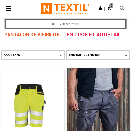
×
Appli Ntextil
0
Obtenir l'appli
|
Meilleurs prix sur l’app !
affinez la selection
EN GROS ET AU DÉTAIL
PANTALON DE VISIBILITÉ