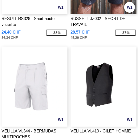
W1
W1
RESULT RS328 - Short haute
RUSSELL JZ002 - SHORT DE
visibilité
TRAVAIL
24,40 CHF
28,57 CHF
-33%
-37%
36,34 CHF
45,20 CHF
W1
W1
VELILLA VL344 - BERMUDAS
VELILLA VL410 - GILET HOMME
MULTIPOCHES