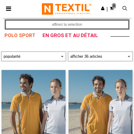
×
Appli Ntextil
0
Obtenir l'appli
|
Meilleurs prix sur l’app !
affinez la selection
EN GROS ET AU DÉTAIL
POLO SPORT