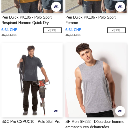
W1
W1
Pen Duick PK105 - Polo Sport
Pen Duick PK106 - Polo Sport
Respirant Homme Quick Dry
Femme
6,64 CHF
6,64 CHF
-57%
-57%
15,52 CHF
15,52 CHF
W1
W1
B&C Pro CGPUC10 - Polo Skill Pro
SF Men SF232 - Débardeur homme
emmanchures échancrées