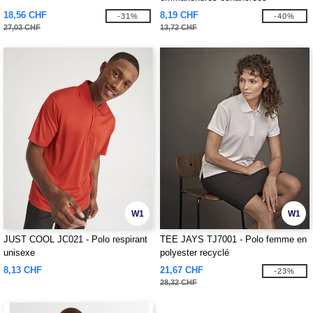
18,56 CHF
8,19 CHF
-31%
-40%
27,03 CHF
13,72 CHF
W1
W1
JUST COOL JC021 - Polo respirant
TEE JAYS TJ7001 - Polo femme en
unisexe
polyester recyclé
8,13 CHF
21,67 CHF
-23%
28,32 CHF