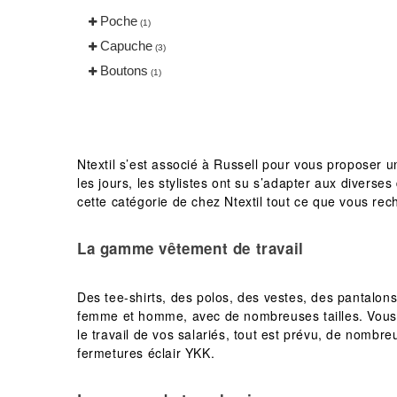
Tombo
(1)
Poche
(1)
VELILLA
(5)
Capuche
(3)
VESTI
(10)
Boutons
(1)
Ntextil s’est associé à Russell pour vous proposer
les jours, les stylistes ont su s’adapter aux diverse
cette catégorie de chez Ntextil tout ce que vous rec
La gamme vêtement de travail
Des tee-shirts, des polos, des vestes, des pantalo
femme et homme, avec de nombreuses tailles. Vous tr
le travail de vos salariés, tout est prévu, de nombr
fermetures éclair YKK.