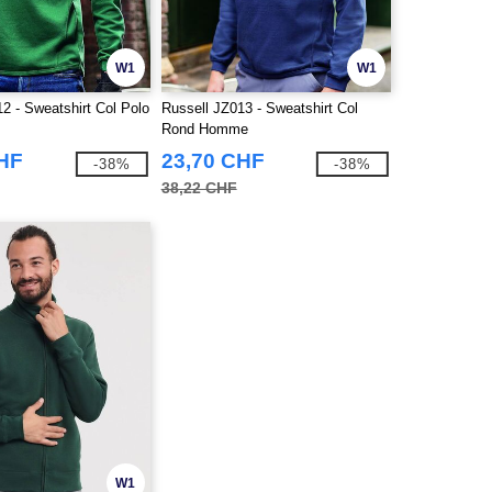
W1
W1
2 - Sweatshirt Col Polo
Russell JZ013 - Sweatshirt Col
Rond Homme
CHF
23,70 CHF
-38%
-38%
38,22 CHF
W1