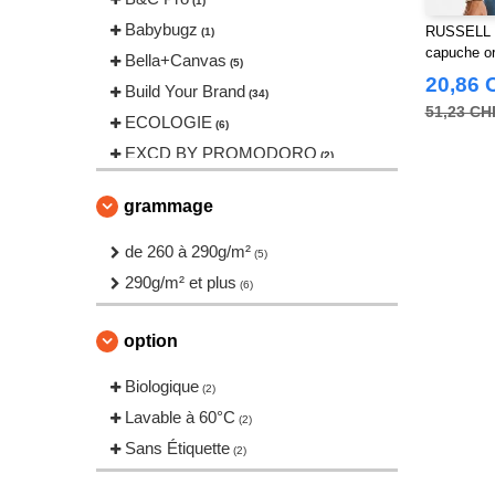
(1)
Babybugz
RUSSELL 
(1)
capuche o
Bella+Canvas
(5)
20,86 
Build Your Brand
(34)
51,23 CH
ECOLOGIE
(6)
EXCD BY PROMODORO
(2)
FRUIT OF THE LOOM VINTAGE
grammage
(2)
Finden & Hales
(1)
de 260 à 290g/m²
(5)
Fruit of the Loom
(22)
290g/m² et plus
(6)
Gildan
(11)
Henbury
(9)
option
Herock
(5)
Biologique
JHK
(2)
(10)
Lavable à 60°C
Jack&Jones
(2)
(3)
Sans Étiquette
Just Cool
(2)
(3)
Larkwood
(2)