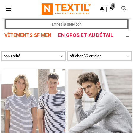
×
Appli Ntextil
0
Obtenir l'appli
|
Meilleurs prix sur l’app !
affinez la selection
EN GROS ET AU DÉTAIL
VÊTEMENTS SF MEN