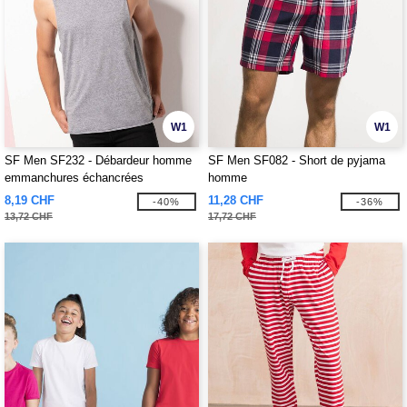
W1
W1
SF Men SF232 - Débardeur homme
SF Men SF082 - Short de pyjama
emmanchures échancrées
homme
8,19 CHF
11,28 CHF
-40%
-36%
13,72 CHF
17,72 CHF