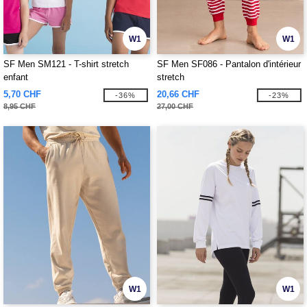
W1
W1
SF Men SM121 - T-shirt stretch
SF Men SF086 - Pantalon d'intérieur
enfant
stretch
5,70 CHF
20,66 CHF
-36%
-23%
8,95 CHF
27,00 CHF
W1
W1