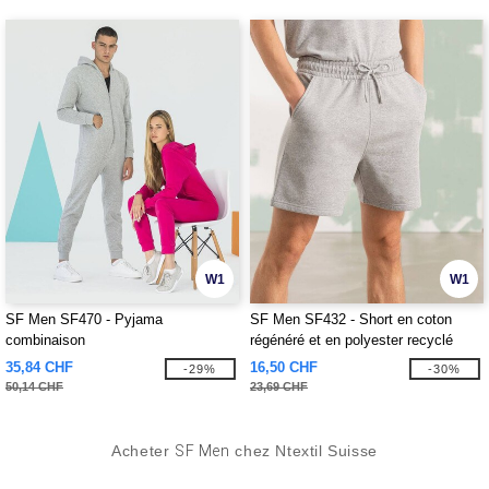
W1
W1
SF Men SF470 - Pyjama
SF Men SF432 - Short en coton
combinaison
régénéré et en polyester recyclé
35,84 CHF
16,50 CHF
-29%
-30%
50,14 CHF
23,69 CHF
Acheter
SF Men
chez Ntextil Suisse