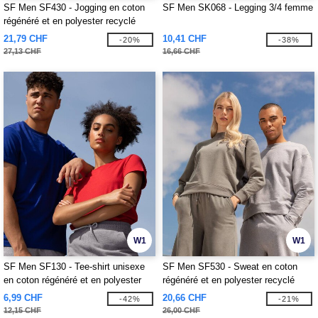
SF Men SF430 - Jogging en coton
SF Men SK068 - Legging 3/4 femme
régénéré et en polyester recyclé
21,79 CHF
10,41 CHF
-20%
-38%
27,13 CHF
16,66 CHF
W1
W1
SF Men SF130 - Tee-shirt unisexe
SF Men SF530 - Sweat en coton
en coton régénéré et en polyester
régénéré et en polyester recyclé
recyclé
6,99 CHF
20,66 CHF
-42%
-21%
12,15 CHF
26,00 CHF