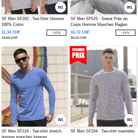
W1
W1
SF Men SF202 - Tee-Shirt Unisexe
SF Men SF525 - Sweat Près du
100% Coton
Corps Homme Manches Raglan
11,34 CHF
16,72 CHF
-40%
-44%
18,96 CHF
30,10 CHF
W1
W1
SF Men SF124 - Tee-shirt stretch
SF Men SF204 - Tee-shirt marinière
homme manches longues