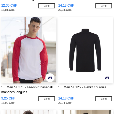
12,35 CHF
14,18 CHF
-31%
-38%
18,01 CHF
22,71 CHF
W1
W1
SF Men SF271 - Tee-shirt baseball
SF Men SF125 - T-shirt col roulé
manches longues
9,25 CHF
14,18 CHF
-38%
-38%
15,00 CHF
22,71 CHF