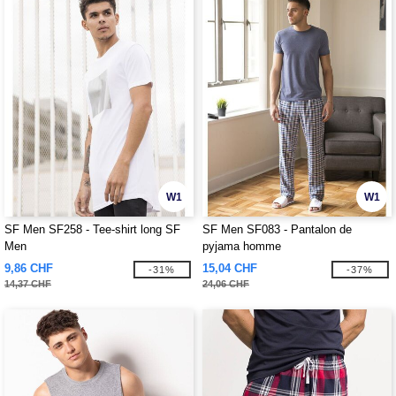
W1
W1
SF Men SF258 - Tee-shirt long SF
SF Men SF083 - Pantalon de
Men
pyjama homme
9,86 CHF
15,04 CHF
-31%
-37%
14,37 CHF
24,06 CHF