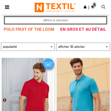
×
Appli Ntextil
0
Obtenir l'appli
|
Meilleurs prix sur l’app !
affinez la selection
EN GROS ET AU DÉTAIL
POLO FRUIT OF THE LOOM