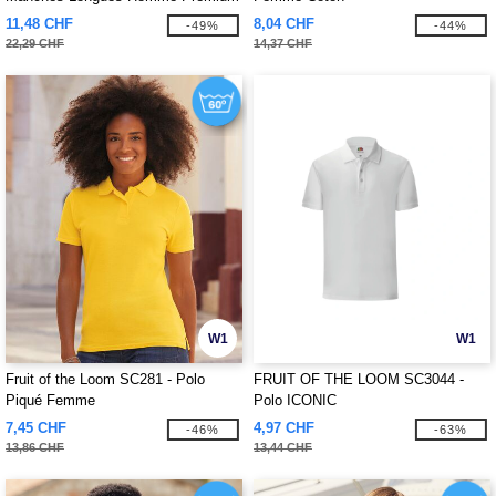
11,48 CHF
8,04 CHF
-49%
-44%
22,29 CHF
14,37 CHF
W1
W1
Fruit of the Loom SC281 - Polo
FRUIT OF THE LOOM SC3044 -
Piqué Femme
Polo ICONIC
7,45 CHF
4,97 CHF
-46%
-63%
13,86 CHF
13,44 CHF