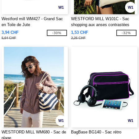
W1
W1
Westford mill WM427 - Grand Sac
WESTFORD MILL W101C - Sac
en Toile de Jute
shopping aux anses contrastées
3,94 CHF
1,53 CHF
-30%
-32%
5,64 CHF
2,25 CHF
W1
W1
WESTFORD MILL WM680 - Sac de
BagBase BG140 - Sac rétro
plage