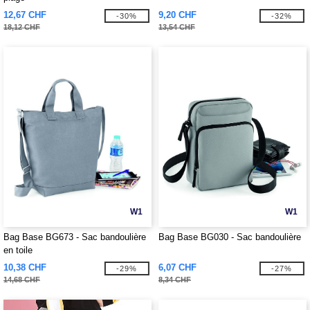
12,67 CHF
9,20 CHF
-30%
-32%
18,12 CHF
13,54 CHF
W1
W1
Bag Base BG673 - Sac bandoulière
Bag Base BG030 - Sac bandoulière
en toile
10,38 CHF
6,07 CHF
-29%
-27%
14,68 CHF
8,34 CHF