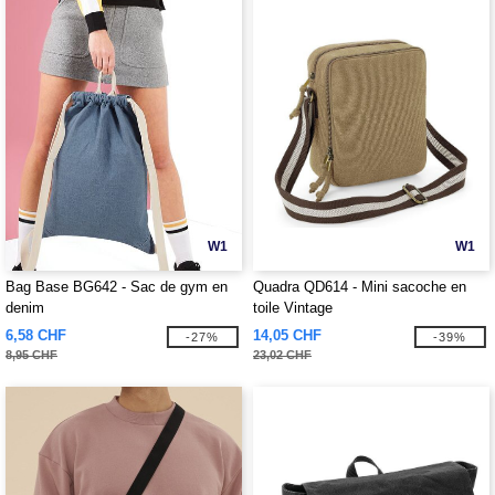
W1
W1
Bag Base BG642 - Sac de gym en
Quadra QD614 - Mini sacoche en
denim
toile Vintage
6,58 CHF
14,05 CHF
-27%
-39%
8,95 CHF
23,02 CHF