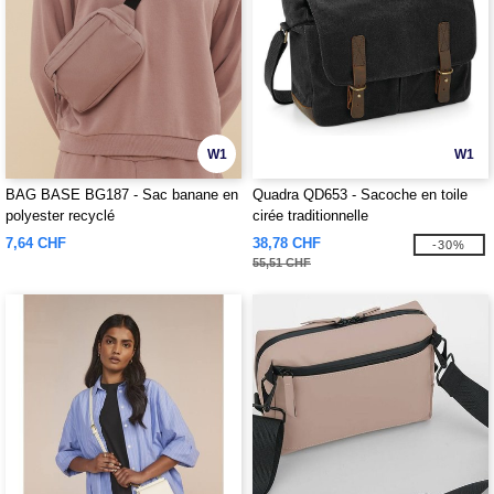
W1
W1
BAG BASE BG187 - Sac banane en
Quadra QD653 - Sacoche en toile
polyester recyclé
cirée traditionnelle
7,64 CHF
38,78 CHF
-30%
55,51 CHF