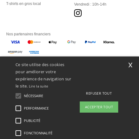
T-shirts en gros local
Vendredi : 10h-14h
Nos partenaires financiers
Nos transporteurs
x
Ce site utilise des cookies
pour améliorer votre
expérience de navigation sur
le site.
Lire la suite
REFUSER TOUT
NÉCESSAIRE
ACCEPTER TOUT
PERFORMANCE
👋
Bonjour
Si vous avez des questions ou des
PUBLICITÉ
Mentions Légales
-
Politique de Confidentialité
-
Conditions Générales d’Accès et
préoccupations, vous pouvez nous
d’Utilisation
-
Condition Générales d'Achat
-
Politique de Cookies
-
Plan du Site
contacter à tout moment. Notre
Copyright 2026 ntextil.ch - Tous droits réservés
FONCTIONNALITÉ
chatbot est là pour vous aider.