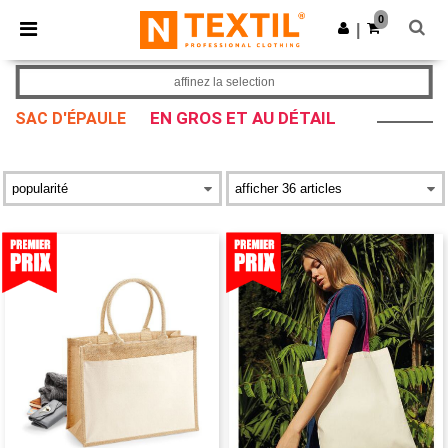
×
Appli Ntextil
0
Obtenir l'appli
|
Meilleurs prix sur l’app !
affinez la selection
EN GROS ET AU DÉTAIL
SAC D'ÉPAULE