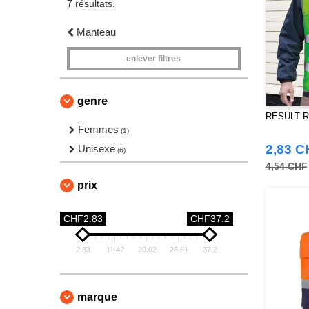
7 résultats.
Manteau
enlever filtres
genre
RESULT R20
Femmes
(1)
2,83 C
Unisexe
(6)
4,54 CHF
prix
CHF2.83
CHF37.2
2.83
11.42
20.02
28.61
37.2
marque