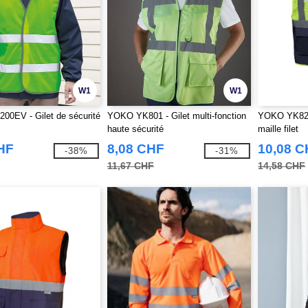
W1
W1
0EV - Gilet de sécurité
YOKO YK801 - Gilet multi-fonction
YOKO YK820 -
haute sécurité
maille filet
HF
8,08 CHF
10,08 
-38%
-31%
11,67 CHF
14,58 CHF