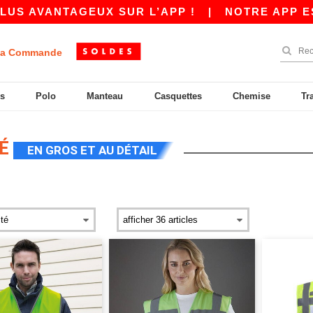
S AVANTAGEUX SUR L’APP !
|
NOTRE APP EST 
a Commande
s
Polo
Manteau
Casquettes
Chemise
Tr
TÉ
EN GROS ET AU DÉTAIL