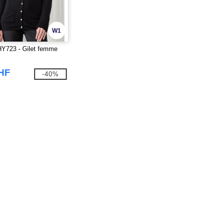
W1
723 - Gilet femme
CHF
-40%