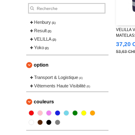
Henbury
(1)
VELILLA 
Result
(2)
MATELAS
VELILLA
(2)
VISIBILIT
37,20 
Yoko
(2)
53,63 CH
option
Transport & Logistique
(4)
Vêtements Haute Visibilité
(6)
couleurs