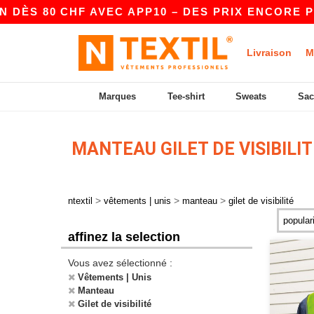
DÈS 80 CHF AVEC APP10 – DES PRIX ENCORE PLU
Livraison
M
Marques
Tee-shirt
Sweats
Sac
MANTEAU GILET DE VISIBILI
>
>
>
ntextil
vêtements | unis
manteau
gilet de visibilité
affinez la selection
Vous avez sélectionné :
Vêtements | Unis
Manteau
Gilet de visibilité