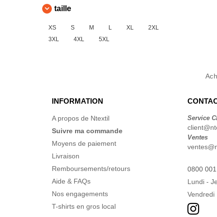
taille
XS
S
M
L
XL
2XL
3XL
4XL
5XL
Ac
INFORMATION
CONTAC
A propos de Ntextil
Service C
client@nte
Suivre ma commande
Ventes
Moyens de paiement
ventes@nt
Livraison
Remboursements/retours
0800 001
Aide & FAQs
Lundi - J
Nos engagements
Vendredi 
T-shirts en gros local