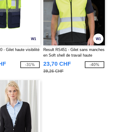
W1
W1
 Gilet haute visibilité
Result RS451 - Gilet sans manches
en Soft shell de travail haute
visibilité
CHF
23,70 CHF
-31%
-40%
39,26 CHF