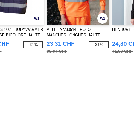
W1
W1
V35902 - BODYWARMER
VELILLA V30514 - POLO
HENBURY HY
SE BICOLORE HAUTE
MANCHES LONGUES HAUTE
E
VISIBILITE
CHF
23,31 CHF
24,80 
-31%
-31%
F
33,64 CHF
41,56 CHF