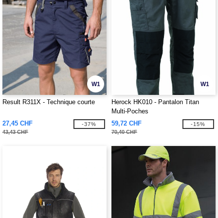
W1
W1
Result R311X - Technique courte
Herock HK010 - Pantalon Titan
Multi-Poches
27,45 CHF
59,72 CHF
-37%
-15%
43,43 CHF
70,40 CHF