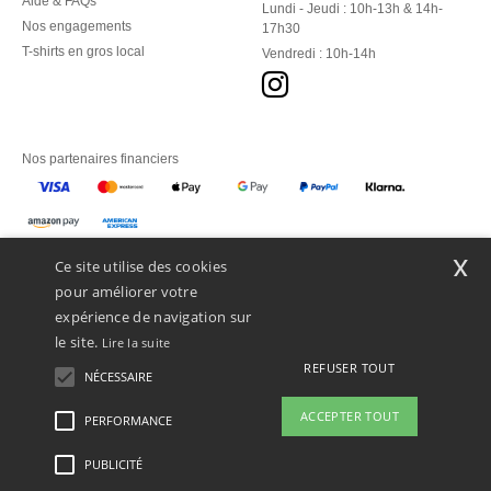
Aide & FAQs
Lundi - Jeudi : 10h-13h & 14h-
Nos engagements
17h30
T-shirts en gros local
Vendredi : 10h-14h
Nos partenaires financiers
Nos transporteurs
x
Ce site utilise des cookies
pour améliorer votre
expérience de navigation sur
le site.
Lire la suite
REFUSER TOUT
NÉCESSAIRE
ACCEPTER TOUT
PERFORMANCE
👋
Bonjour
Si vous avez des questions ou des
PUBLICITÉ
Mentions Légales
-
Politique de Confidentialité
-
Conditions Générales d’Accès et
préoccupations, vous pouvez nous
d’Utilisation
-
Condition Générales d'Achat
-
Politique de Cookies
-
Plan du Site