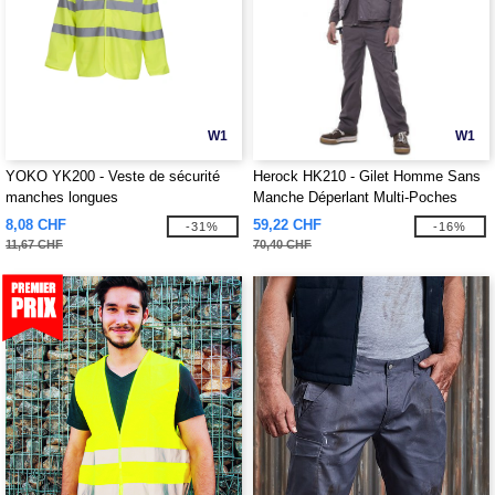
W1
W1
YOKO YK200 - Veste de sécurité
Herock HK210 - Gilet Homme Sans
manches longues
Manche Déperlant Multi-Poches
8,08 CHF
59,22 CHF
-31%
-16%
11,67 CHF
70,40 CHF