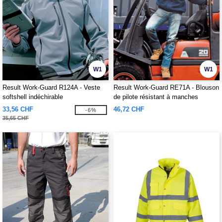
W1
W1
Result Work-Guard R124A - Veste
Result Work-Guard RE71A - Blouson
softshell indéchirable
de pilote résistant à manches
zippées Work-guard™
33,56 CHF
46,72 CHF
-6%
35,65 CHF