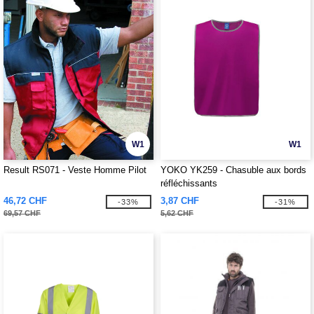
W1
W1
Result RS071 - Veste Homme Pilot
YOKO YK259 - Chasuble aux bords
réfléchissants
46,72 CHF
3,87 CHF
-33%
-31%
69,57 CHF
5,62 CHF