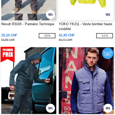
W1
W1
Result R310X - Pantalon Technique
YOKO YK211 - Veste bomber haute
visibilité
35,10 CHF
41,95 CHF
-35%
-31%
53,95 CHF
60,71 CHF
W1
W1