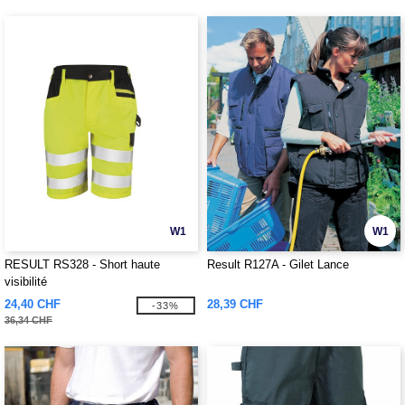
W1
W1
RESULT RS328 - Short haute
Result R127A - Gilet Lance
visibilité
24,40 CHF
28,39 CHF
-33%
36,34 CHF