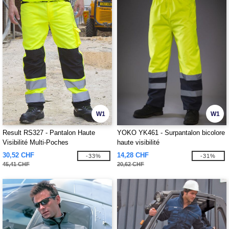
W1
W1
Result RS327 - Pantalon Haute
YOKO YK461 - Surpantalon bicolore
Visibilité Multi-Poches
haute visibilité
30,52 CHF
14,28 CHF
-33%
-31%
45,41 CHF
20,62 CHF