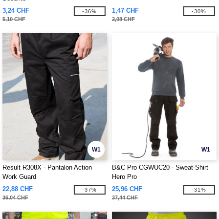
3,24 CHF
1,47 CHF
-36%
-30%
5,10 CHF
2,08 CHF
W1
W1
Result R308X - Pantalon Action
B&C Pro CGWUC20 - Sweat-Shirt
Work Guard
Hero Pro
22,88 CHF
25,96 CHF
-37%
-31%
36,04 CHF
37,44 CHF