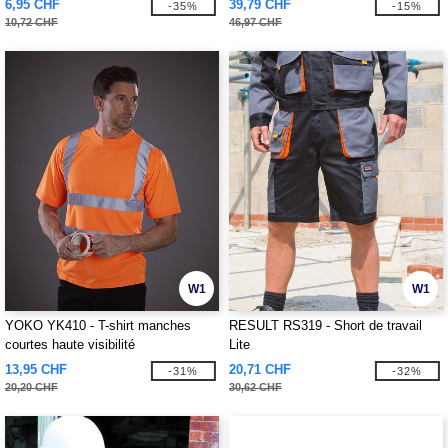
6,95 CHF
39,79 CHF
-35%
-15%
10,72 CHF
46,97 CHF
W1
W1
YOKO YK410 - T-shirt manches
RESULT RS319 - Short de travail
courtes haute visibilité
Lite
13,95 CHF
20,71 CHF
-31%
-32%
20,20 CHF
30,62 CHF