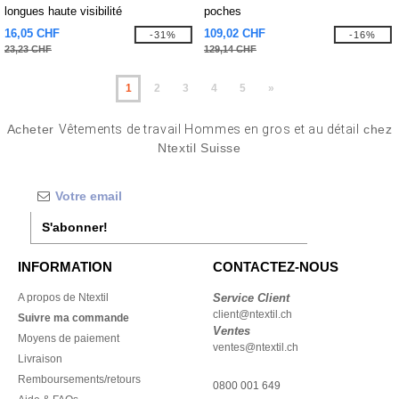
longues haute visibilité
poches
16,05 CHF
109,02 CHF
-31%
-16%
23,23 CHF
129,14 CHF
1
2
3
4
5
»
Acheter
Vêtements de travail Hommes en gros et au détail
chez
Ntextil Suisse
S'abonner!
INFORMATION
CONTACTEZ-NOUS
A propos de Ntextil
Service Client
client@ntextil.ch
Suivre ma commande
Ventes
Moyens de paiement
ventes@ntextil.ch
Livraison
Remboursements/retours
0800 001 649