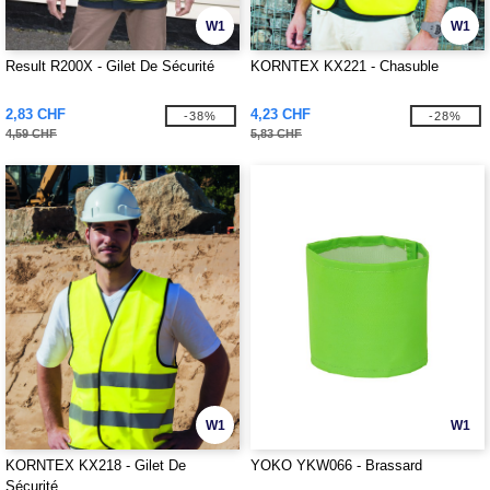
W1
W1
Result R200X - Gilet De Sécurité
KORNTEX KX221 - Chasuble
2,83 CHF
4,23 CHF
-38%
-28%
4,59 CHF
5,83 CHF
W1
W1
KORNTEX KX218 - Gilet De
YOKO YKW066 - Brassard
Sécurité