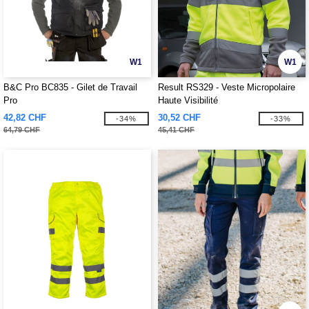
W1
W1
B&C Pro BC835 - Gilet de Travail
Result RS329 - Veste Micropolaire
Pro
Haute Visibilité
42,82 CHF
30,52 CHF
-34%
-33%
64,79 CHF
45,41 CHF