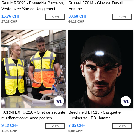
Result RS095 - Ensemble Pantalon,
Russell JZ014 - Gilet de Travail
Veste avec Sac de Rangement
Homme
16,76 CHF
38,68 CHF
-39%
-42%
27,28 CHF
66,13 CHF
W1
W1
KORNTEX KX226 - Gilet de sécurité
Beechfield BF515 - Casquette
multifonctionnel avec poches
Lumineuse LED Homme
9,12 CHF
7,05 CHF
-20%
-29%
11,40 CHF
9,90 CHF