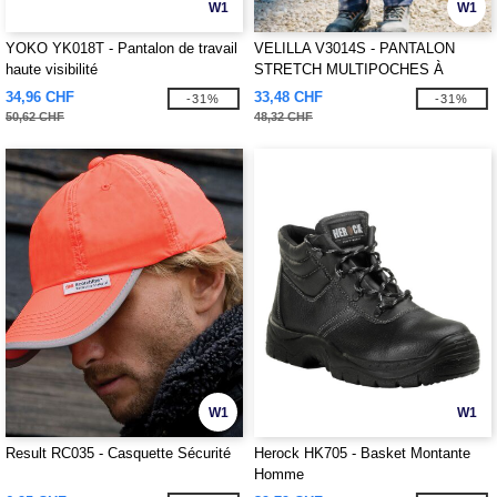
W1
W1
YOKO YK018T - Pantalon de travail
VELILLA V3014S - PANTALON
haute visibilité
STRETCH MULTIPOCHES À
BANDES REFLECHISSANTES
34,96 CHF
33,48 CHF
-31%
-31%
50,62 CHF
48,32 CHF
W1
W1
Result RC035 - Casquette Sécurité
Herock HK705 - Basket Montante
Homme