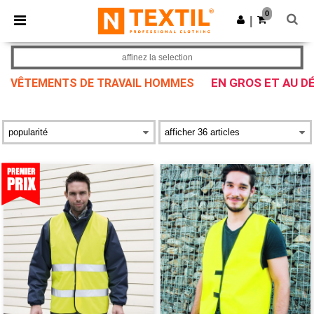
×
Appli Ntextil
0
Obtenir l'appli
|
Meilleurs prix sur l’app !
affinez la selection
EN GROS ET AU D
VÊTEMENTS DE TRAVAIL HOMMES