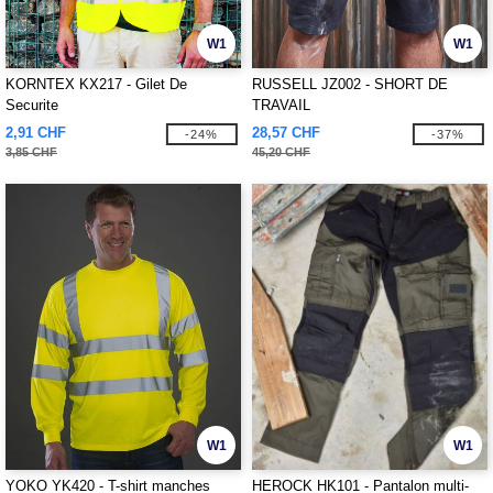
W1
W1
KORNTEX KX217 - Gilet De
RUSSELL JZ002 - SHORT DE
Securite
TRAVAIL
2,91 CHF
28,57 CHF
-24%
-37%
3,85 CHF
45,20 CHF
W1
W1
YOKO YK420 - T-shirt manches
HEROCK HK101 - Pantalon multi-