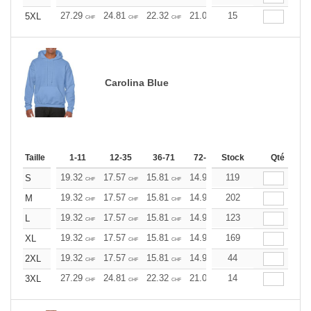
27.29
24.81
22.32
21.09
15
19.85
18.60
5XL
CHF
CHF
CHF
CHF
CHF
CHF
Carolina Blue
Taille
1-11
12-35
36-71
72-143
Stock
144-287
Qté
288 +
19.32
17.57
15.81
14.93
119
14.06
13.17
S
CHF
CHF
CHF
CHF
CHF
CHF
19.32
17.57
15.81
14.93
202
14.06
13.17
M
CHF
CHF
CHF
CHF
CHF
CHF
19.32
17.57
15.81
14.93
123
14.06
13.17
L
CHF
CHF
CHF
CHF
CHF
CHF
19.32
17.57
15.81
14.93
169
14.06
13.17
XL
CHF
CHF
CHF
CHF
CHF
CHF
19.32
17.57
15.81
14.93
44
14.06
13.17
2XL
CHF
CHF
CHF
CHF
CHF
CHF
27.29
24.81
22.32
21.09
14
19.85
18.60
3XL
CHF
CHF
CHF
CHF
CHF
CHF