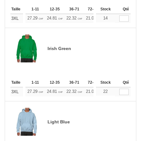
Taille
1-11
12-35
36-71
72-143
Stock
144-287
Qté
288 +
27.29
24.81
22.32
21.09
14
19.85
18.60
3XL
CHF
CHF
CHF
CHF
CHF
CHF
Irish Green
Taille
1-11
12-35
36-71
72-143
Stock
144-287
Qté
288 +
27.29
24.81
22.32
21.09
22
19.85
18.60
3XL
CHF
CHF
CHF
CHF
CHF
CHF
Light Blue