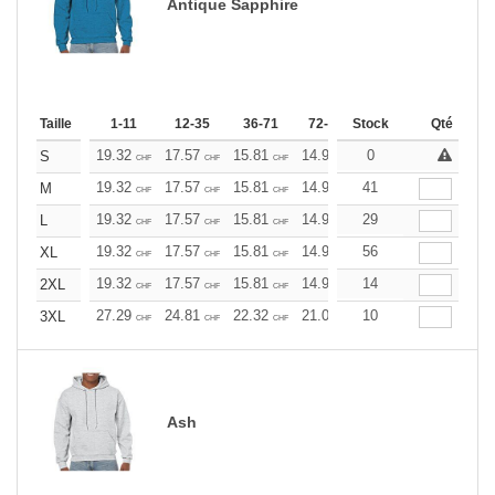
Antique Sapphire
Taille
1-11
12-35
36-71
72-143
Stock
144-287
Qté
288 +
19.32
17.57
15.81
14.93
0
14.06
13.17
S
CHF
CHF
CHF
CHF
CHF
CHF
19.32
17.57
15.81
14.93
41
14.06
13.17
M
CHF
CHF
CHF
CHF
CHF
CHF
19.32
17.57
15.81
14.93
29
14.06
13.17
L
CHF
CHF
CHF
CHF
CHF
CHF
19.32
17.57
15.81
14.93
56
14.06
13.17
XL
CHF
CHF
CHF
CHF
CHF
CHF
19.32
17.57
15.81
14.93
14
14.06
13.17
2XL
CHF
CHF
CHF
CHF
CHF
CHF
27.29
24.81
22.32
21.09
10
19.85
18.60
3XL
CHF
CHF
CHF
CHF
CHF
CHF
Ash