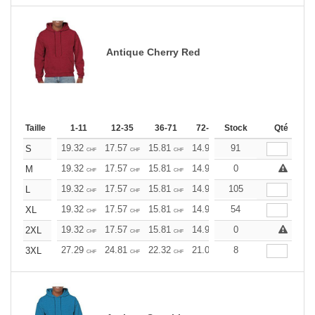
Antique Cherry Red
Taille
1-11
12-35
36-71
72-143
Stock
144-287
Qté
288 +
19.32
17.57
15.81
14.93
91
14.06
13.17
S
CHF
CHF
CHF
CHF
CHF
CHF
19.32
17.57
15.81
14.93
0
14.06
13.17
M
CHF
CHF
CHF
CHF
CHF
CHF
19.32
17.57
15.81
14.93
105
14.06
13.17
L
CHF
CHF
CHF
CHF
CHF
CHF
19.32
17.57
15.81
14.93
54
14.06
13.17
XL
CHF
CHF
CHF
CHF
CHF
CHF
19.32
17.57
15.81
14.93
0
14.06
13.17
2XL
CHF
CHF
CHF
CHF
CHF
CHF
27.29
24.81
22.32
21.09
8
19.85
18.60
3XL
CHF
CHF
CHF
CHF
CHF
CHF