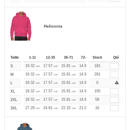
Heliconia
Taille
1-11
12-35
36-71
72-143
Stock
144-287
Qté
288 +
19.32
17.57
15.81
14.93
181
14.06
13.17
S
CHF
CHF
CHF
CHF
CHF
CHF
19.32
17.57
15.81
14.93
291
14.06
13.17
M
CHF
CHF
CHF
CHF
CHF
CHF
19.32
17.57
15.81
14.93
0
14.06
13.17
L
CHF
CHF
CHF
CHF
CHF
CHF
19.32
17.57
15.81
14.93
155
14.06
13.17
XL
CHF
CHF
CHF
CHF
CHF
CHF
19.32
17.57
15.81
14.93
58
14.06
13.17
2XL
CHF
CHF
CHF
CHF
CHF
CHF
27.29
24.81
22.32
21.09
16
19.85
18.60
3XL
CHF
CHF
CHF
CHF
CHF
CHF