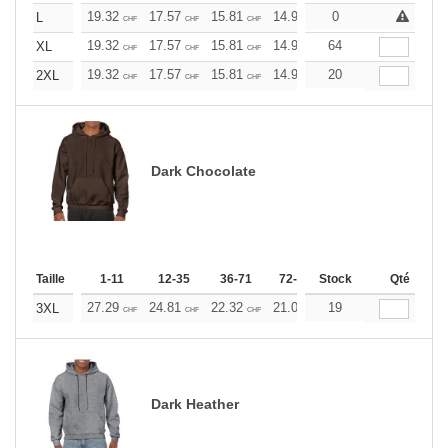
19.32
17.57
15.81
14.93
0
14.06
13.17
L
CHF
CHF
CHF
CHF
CHF
CHF
19.32
17.57
15.81
14.93
64
14.06
13.17
XL
CHF
CHF
CHF
CHF
CHF
CHF
19.32
17.57
15.81
14.93
20
14.06
13.17
2XL
CHF
CHF
CHF
CHF
CHF
CHF
Dark Chocolate
Taille
1-11
12-35
36-71
72-143
Stock
144-287
Qté
288 +
27.29
24.81
22.32
21.09
19
19.85
18.60
3XL
CHF
CHF
CHF
CHF
CHF
CHF
Dark Heather