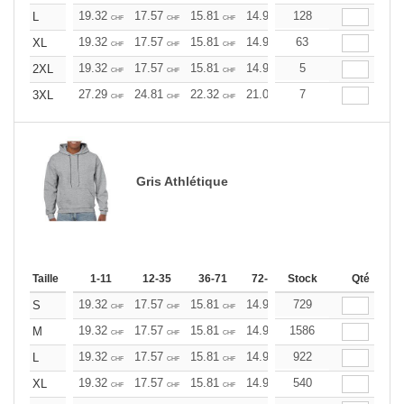
19.32
17.57
15.81
14.93
128
14.06
13.17
L
CHF
CHF
CHF
CHF
CHF
CHF
19.32
17.57
15.81
14.93
63
14.06
13.17
XL
CHF
CHF
CHF
CHF
CHF
CHF
19.32
17.57
15.81
14.93
5
14.06
13.17
2XL
CHF
CHF
CHF
CHF
CHF
CHF
27.29
24.81
22.32
21.09
7
19.85
18.60
3XL
CHF
CHF
CHF
CHF
CHF
CHF
Gris Athlétique
Taille
1-11
12-35
36-71
72-143
Stock
144-287
Qté
288 +
19.32
17.57
15.81
14.93
729
14.06
13.17
S
CHF
CHF
CHF
CHF
CHF
CHF
19.32
17.57
15.81
14.93
1586
14.06
13.17
M
CHF
CHF
CHF
CHF
CHF
CHF
19.32
17.57
15.81
14.93
922
14.06
13.17
L
CHF
CHF
CHF
CHF
CHF
CHF
19.32
17.57
15.81
14.93
540
14.06
13.17
XL
CHF
CHF
CHF
CHF
CHF
CHF