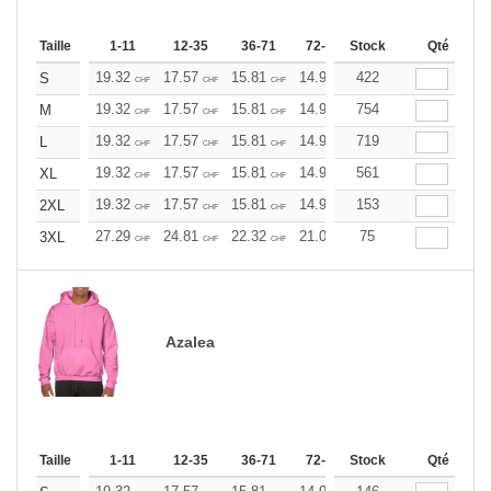
Taille
1-11
12-35
36-71
72-143
Stock
144-287
Qté
288 +
19.32
17.57
15.81
14.93
422
14.06
13.17
S
CHF
CHF
CHF
CHF
CHF
CHF
19.32
17.57
15.81
14.93
754
14.06
13.17
M
CHF
CHF
CHF
CHF
CHF
CHF
19.32
17.57
15.81
14.93
719
14.06
13.17
L
CHF
CHF
CHF
CHF
CHF
CHF
19.32
17.57
15.81
14.93
561
14.06
13.17
XL
CHF
CHF
CHF
CHF
CHF
CHF
19.32
17.57
15.81
14.93
153
14.06
13.17
2XL
CHF
CHF
CHF
CHF
CHF
CHF
27.29
24.81
22.32
21.09
75
19.85
18.60
3XL
CHF
CHF
CHF
CHF
CHF
CHF
Azalea
Taille
1-11
12-35
36-71
72-143
Stock
144-287
Qté
288 +