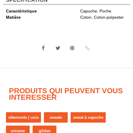
SPÉCIFICATION
Caractéristique
Capuche, Poche
Matière
Coton, Coton-polyester
PRODUITS QUI PEUVENT VOUS
INTERESSER
vêtements | unis
sweats
sweat à capuche
unisexe
gildan