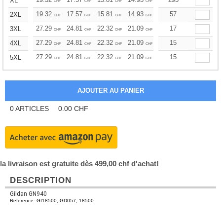
XL
CHF
CHF
CHF
CHF
CHF
CHF
19.32
17.57
15.81
14.93
14.06
57
13.17
2XL
CHF
CHF
CHF
CHF
CHF
CHF
27.29
24.81
22.32
21.09
19.85
17
18.60
3XL
CHF
CHF
CHF
CHF
CHF
CHF
27.29
24.81
22.32
21.09
19.85
15
18.60
4XL
CHF
CHF
CHF
CHF
CHF
CHF
27.29
24.81
22.32
21.09
19.85
15
18.60
5XL
CHF
CHF
CHF
CHF
CHF
CHF
0
ARTICLES
0.00
CHF
la livraison est gratuite dès 499,00 chf d'achat!
DESCRIPTION
Gildan GN940
Reference: GI18500, GD057, 18500