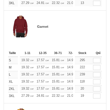
27.29
24.81
22.32
21.09
13
19.85
18.60
3XL
CHF
CHF
CHF
CHF
CHF
CHF
Garnet
Taille
1-11
12-35
36-71
72-143
Stock
144-287
Qté
288 +
19.32
17.57
15.81
14.93
295
14.06
13.17
S
CHF
CHF
CHF
CHF
CHF
CHF
19.32
17.57
15.81
14.93
222
14.06
13.17
M
CHF
CHF
CHF
CHF
CHF
CHF
19.32
17.57
15.81
14.93
239
14.06
13.17
L
CHF
CHF
CHF
CHF
CHF
CHF
19.32
17.57
15.81
14.93
118
14.06
13.17
XL
CHF
CHF
CHF
CHF
CHF
CHF
19.32
17.57
15.81
14.93
20
14.06
13.17
2XL
CHF
CHF
CHF
CHF
CHF
CHF
27.29
24.81
22.32
21.09
19
19.85
18.60
3XL
CHF
CHF
CHF
CHF
CHF
CHF