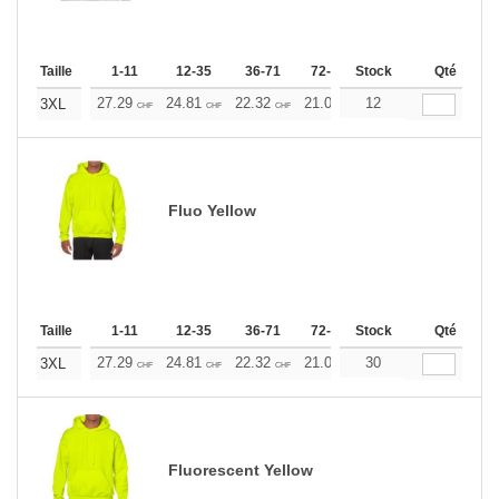
Taille
1-11
12-35
36-71
72-143
Stock
144-287
Qté
288 +
27.29
24.81
22.32
21.09
12
19.85
18.60
3XL
CHF
CHF
CHF
CHF
CHF
CHF
Fluo Yellow
Taille
1-11
12-35
36-71
72-143
Stock
144-287
Qté
288 +
27.29
24.81
22.32
21.09
30
19.85
18.60
3XL
CHF
CHF
CHF
CHF
CHF
CHF
Fluorescent Yellow