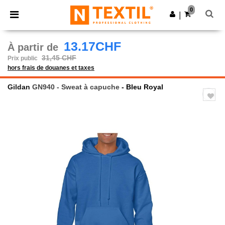
×
Appli Ntextil
0
Obtenir l'appli
|
Meilleurs prix sur l’app !
13.17CHF
À partir de
31,45 CHF
Prix public
hors frais de douanes et taxes
Gildan
GN940 - Sweat à capuche
- Bleu Royal
Previous
Next