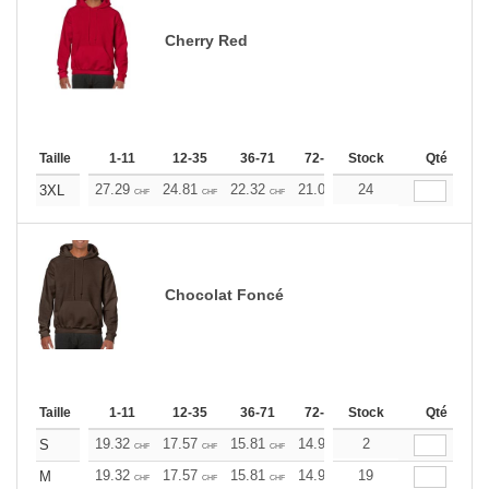
Cherry Red
Taille
1-11
12-35
36-71
72-143
Stock
144-287
Qté
288 +
27.29
24.81
22.32
21.09
24
19.85
18.60
3XL
CHF
CHF
CHF
CHF
CHF
CHF
Chocolat Foncé
Taille
1-11
12-35
36-71
72-143
Stock
144-287
Qté
288 +
19.32
17.57
15.81
14.93
2
14.06
13.17
S
CHF
CHF
CHF
CHF
CHF
CHF
19.32
17.57
15.81
14.93
19
14.06
13.17
M
CHF
CHF
CHF
CHF
CHF
CHF