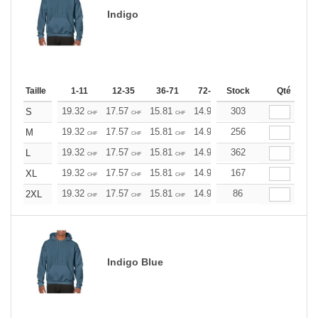
Indigo
Taille
1-11
12-35
36-71
72-143
Stock
144-287
Qté
288 +
19.32
17.57
15.81
14.93
303
14.06
13.17
S
CHF
CHF
CHF
CHF
CHF
CHF
19.32
17.57
15.81
14.93
256
14.06
13.17
M
CHF
CHF
CHF
CHF
CHF
CHF
19.32
17.57
15.81
14.93
362
14.06
13.17
L
CHF
CHF
CHF
CHF
CHF
CHF
19.32
17.57
15.81
14.93
167
14.06
13.17
XL
CHF
CHF
CHF
CHF
CHF
CHF
19.32
17.57
15.81
14.93
86
14.06
13.17
2XL
CHF
CHF
CHF
CHF
CHF
CHF
Indigo Blue