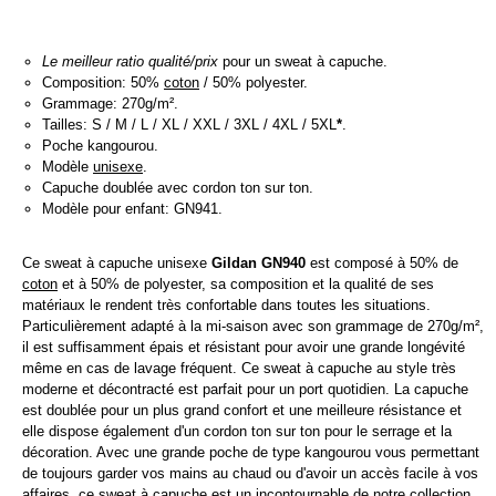
Le meilleur ratio qualité/prix
pour un sweat à capuche.
Composition: 50%
coton
/ 50% polyester.
Grammage: 270g/m².
Tailles: S / M / L / XL / XXL / 3XL / 4XL / 5XL
*
.
Poche kangourou.
Modèle
unisexe
.
Capuche doublée avec cordon ton sur ton.
Modèle pour enfant: GN941.
Ce sweat à capuche unisexe
Gildan GN940
est composé à 50% de
coton
et à 50% de polyester, sa composition et la qualité de ses
matériaux le rendent très confortable dans toutes les situations.
Particulièrement adapté à la mi-saison avec son grammage de 270g/m²,
il est suffisamment épais et résistant pour avoir une grande longévité
même en cas de lavage fréquent. Ce sweat à capuche au style très
moderne et décontracté est parfait pour un port quotidien. La capuche
est doublée pour un plus grand confort et une meilleure résistance et
elle dispose également d'un cordon ton sur ton pour le serrage et la
décoration. Avec une grande poche de type kangourou vous permettant
de toujours garder vos mains au chaud ou d'avoir un accès facile à vos
affaires, ce sweat à capuche est un incontournable de notre collection.