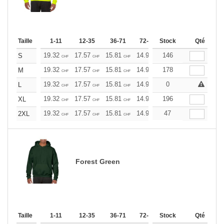
Taille
1-11
12-35
36-71
72-143
Stock
144-287
Qté
288 +
19.32
17.57
15.81
14.93
146
14.06
13.17
S
CHF
CHF
CHF
CHF
CHF
CHF
19.32
17.57
15.81
14.93
178
14.06
13.17
M
CHF
CHF
CHF
CHF
CHF
CHF
19.32
17.57
15.81
14.93
0
14.06
13.17
L
CHF
CHF
CHF
CHF
CHF
CHF
19.32
17.57
15.81
14.93
196
14.06
13.17
XL
CHF
CHF
CHF
CHF
CHF
CHF
19.32
17.57
15.81
14.93
47
14.06
13.17
2XL
CHF
CHF
CHF
CHF
CHF
CHF
Forest Green
Taille
1-11
12-35
36-71
72-143
Stock
144-287
Qté
288 +