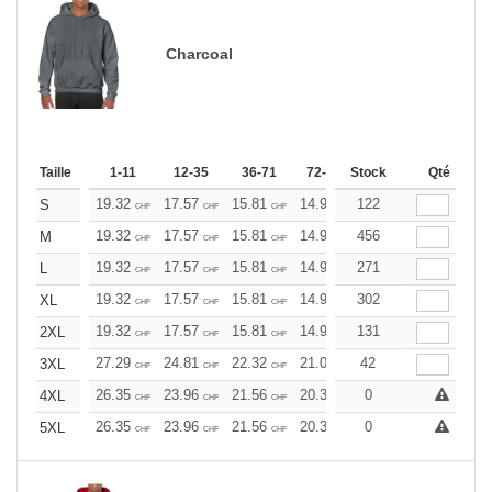
Charcoal
Taille
1-11
12-35
36-71
72-143
Stock
144-287
Qté
288 +
19.32
17.57
15.81
14.93
122
14.06
13.17
S
CHF
CHF
CHF
CHF
CHF
CHF
19.32
17.57
15.81
14.93
456
14.06
13.17
M
CHF
CHF
CHF
CHF
CHF
CHF
19.32
17.57
15.81
14.93
271
14.06
13.17
L
CHF
CHF
CHF
CHF
CHF
CHF
19.32
17.57
15.81
14.93
302
14.06
13.17
XL
CHF
CHF
CHF
CHF
CHF
CHF
19.32
17.57
15.81
14.93
131
14.06
13.17
2XL
CHF
CHF
CHF
CHF
CHF
CHF
27.29
24.81
22.32
21.09
42
19.85
18.60
3XL
CHF
CHF
CHF
CHF
CHF
CHF
26.35
23.96
21.56
20.36
0
19.17
17.97
4XL
CHF
CHF
CHF
CHF
CHF
CHF
26.35
23.96
21.56
20.36
0
19.17
17.97
5XL
CHF
CHF
CHF
CHF
CHF
CHF