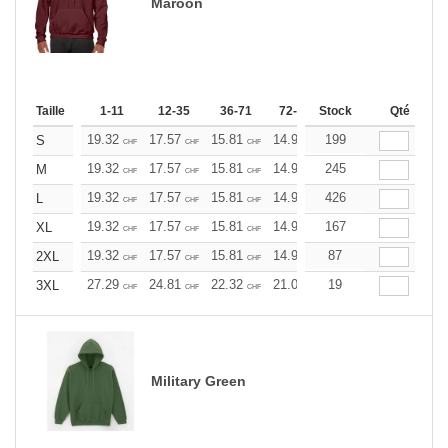
Maroon
Taille
1-11
12-35
36-71
72-143
Stock
144-287
Qté
288 +
19.32
17.57
15.81
14.93
199
14.06
13.17
S
CHF
CHF
CHF
CHF
CHF
CHF
19.32
17.57
15.81
14.93
245
14.06
13.17
M
CHF
CHF
CHF
CHF
CHF
CHF
19.32
17.57
15.81
14.93
426
14.06
13.17
L
CHF
CHF
CHF
CHF
CHF
CHF
19.32
17.57
15.81
14.93
167
14.06
13.17
XL
CHF
CHF
CHF
CHF
CHF
CHF
19.32
17.57
15.81
14.93
87
14.06
13.17
2XL
CHF
CHF
CHF
CHF
CHF
CHF
27.29
24.81
22.32
21.09
19
19.85
18.60
3XL
CHF
CHF
CHF
CHF
CHF
CHF
Military Green