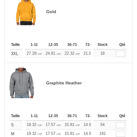
Gold
Taille
1-11
12-35
36-71
72-143
Stock
144-287
Qté
288 +
27.29
24.81
22.32
21.09
18
19.85
18.60
3XL
CHF
CHF
CHF
CHF
CHF
CHF
Graphite Heather
Taille
1-11
12-35
36-71
72-143
Stock
144-287
Qté
288 +
19.32
17.57
15.81
14.93
54
14.06
13.17
S
CHF
CHF
CHF
CHF
CHF
CHF
19.32
17.57
15.81
14.93
181
14.06
13.17
M
CHF
CHF
CHF
CHF
CHF
CHF