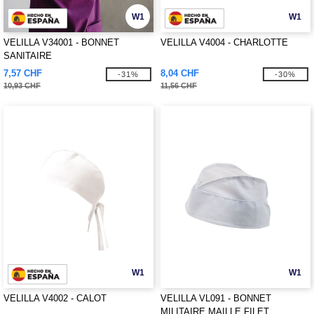
W1
W1
VELILLA V34001 - BONNET
VELILLA V4004 - CHARLOTTE
SANITAIRE
7,57 CHF
8,04 CHF
-31%
-30%
10,93 CHF
11,56 CHF
W1
W1
VELILLA V4002 - CALOT
VELILLA VL091 - BONNET
MILITAIRE MAILLE FILET