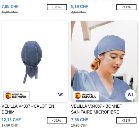
7,65 CHF
5,19 CHF
-31%
-31%
11,04 CHF
7,50 CHF
W1
W1
VELILLA V4007 - CALOT EN
VELILLA V34007 - BONNET
DENIM
SANITAIRE MICROFIBRE
12,13 CHF
7,58 CHF
-31%
-31%
17,50 CHF
10,93 CHF