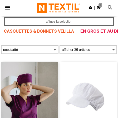
×
Appli Ntextil
0
Obtenir l'appli
|
Meilleurs prix sur l’app !
affinez la selection
EN GROS ET AU D
CASQUETTES & BONNETS VELILLA