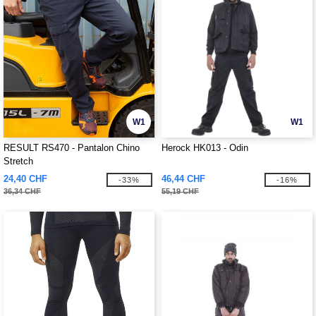
W1
W1
RESULT RS470 - Pantalon Chino
Herock HK013 - Odin
Stretch
24,40 CHF
46,44 CHF
-33%
-16%
36,34 CHF
55,19 CHF