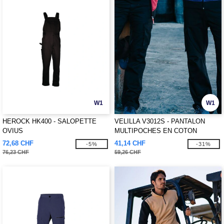
W1
W1
HEROCK HK400 - SALOPETTE
VELILLA V3012S - PANTALON
OVIUS
MULTIPOCHES EN COTON
STRETCH
72,68 CHF
41,14 CHF
-5%
-31%
76,23 CHF
59,26 CHF