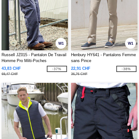
W1
W1
Russell JZ015 - Pantalon De Travail
Henbury HY641 - Pantalons Femme
Homme Pro Milti-Poches
sans Pince
43,83 CHF
22,91 CHF
-37%
-38%
69,47 CHF
36,76 CHF