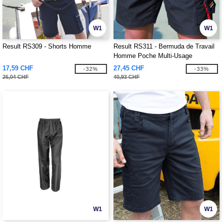
W1
W1
Result RS309 - Shorts Homme
Result RS311 - Bermuda de Travail
Homme Poche Multi-Usage
17,59 CHF
27,45 CHF
-32%
-33%
26,04 CHF
40,93 CHF
W1
W1