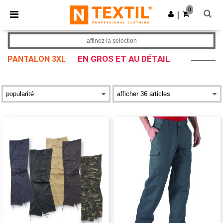
×
Appli Ntextil
0
Obtenir l'appli
|
Meilleurs prix sur l’app !
affinez la selection
EN GROS ET AU DÉTAIL
PANTALON 3XL