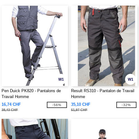
W1
W1
Pen Duick PK820 - Pantalons de
Result RS310 - Pantalon de Travail
Travail Homme
Homme
16,74 CHF
35,10 CHF
-56%
-32%
38,43 CHF
51,97 CHF