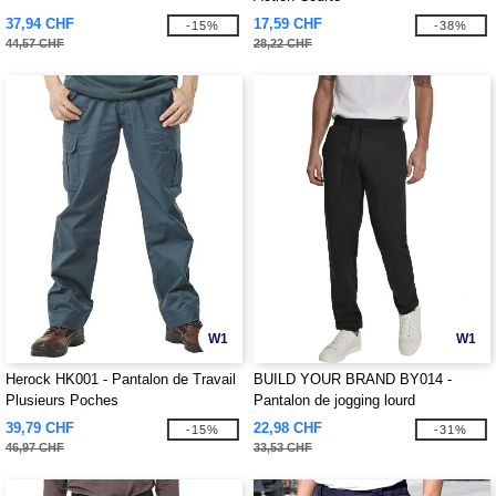
37,94 CHF
17,59 CHF
-15%
-38%
44,57 CHF
28,22 CHF
W1
W1
Herock HK001 - Pantalon de Travail
BUILD YOUR BRAND BY014 -
Plusieurs Poches
Pantalon de jogging lourd
39,79 CHF
22,98 CHF
-15%
-31%
46,97 CHF
33,53 CHF