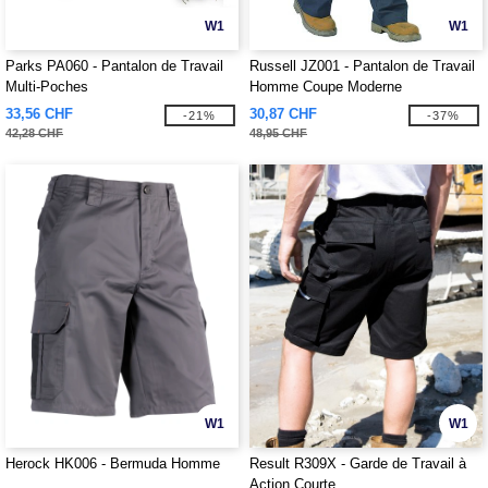
W1
W1
Parks PA060 - Pantalon de Travail
Russell JZ001 - Pantalon de Travail
Multi-Poches
Homme Coupe Moderne
33,56 CHF
30,87 CHF
-21%
-37%
42,28 CHF
48,95 CHF
W1
W1
Herock HK006 - Bermuda Homme
Result R309X - Garde de Travail à
Action Courte