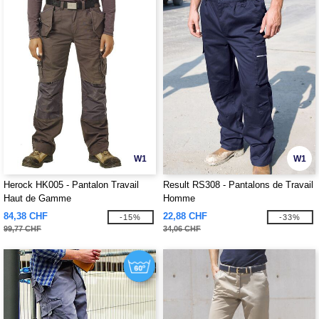
W1
W1
Herock HK005 - Pantalon Travail
Result RS308 - Pantalons de Travail
Haut de Gamme
Homme
84,38 CHF
22,88 CHF
-15%
-33%
99,77 CHF
34,06 CHF