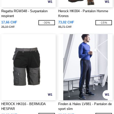
W1
W1
Regatta RGW348 - Surpantalon
Herock HK004 - Pantalon Homme
respirant
Kronos
17,66 CHF
73,02 CHF
-30%
-15%
25,10 CHF
85,71 CHF
W1
W1
HEROCK HK016 - BERMUDA
Finden & Hales LV881 - Pantalon de
HESPAR
sport slim