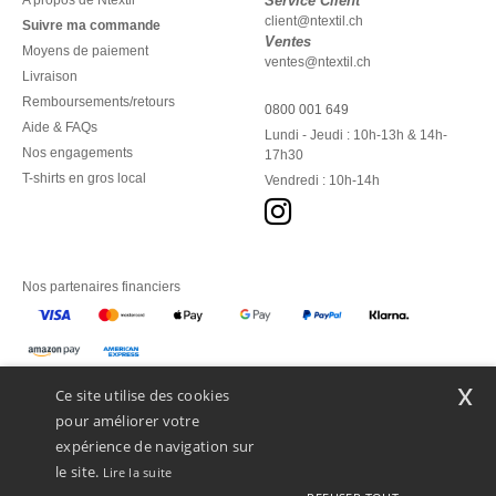
A propos de Ntextil
Service Client
client@ntextil.ch
Suivre ma commande
Ventes
Moyens de paiement
ventes@ntextil.ch
Livraison
Remboursements/retours
0800 001 649
Aide & FAQs
Lundi - Jeudi : 10h-13h & 14h-
Nos engagements
17h30
T-shirts en gros local
Vendredi : 10h-14h
Nos partenaires financiers
Nos transporteurs
x
Ce site utilise des cookies
pour améliorer votre
expérience de navigation sur
le site.
Lire la suite