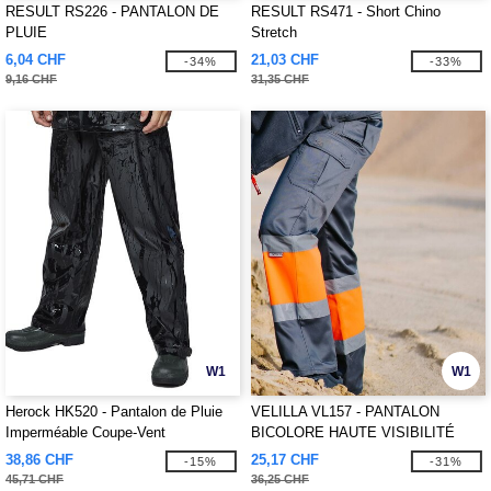
RESULT RS226 - PANTALON DE
RESULT RS471 - Short Chino
PLUIE
Stretch
6,04 CHF
21,03 CHF
-34%
-33%
9,16 CHF
31,35 CHF
W1
W1
Herock HK520 - Pantalon de Pluie
VELILLA VL157 - PANTALON
Imperméable Coupe-Vent
BICOLORE HAUTE VISIBILITÉ
38,86 CHF
25,17 CHF
-15%
-31%
45,71 CHF
36,25 CHF