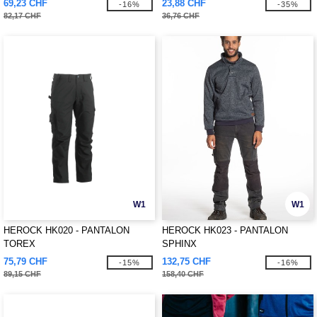
69,23 CHF
23,88 CHF
-16%
-35%
82,17 CHF
36,76 CHF
W1
W1
HEROCK HK020 - PANTALON
HEROCK HK023 - PANTALON
TOREX
SPHINX
75,79 CHF
132,75 CHF
-15%
-16%
89,15 CHF
158,40 CHF