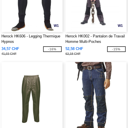
W1
W1
Herock HK606 - Legging Thermique
Herock HK002 - Pantalon de Travail
Hypnos
Homme Multi-Poches
34,57 CHF
52,58 CHF
-16%
-15%
41,03 CHF
62,18 CHF