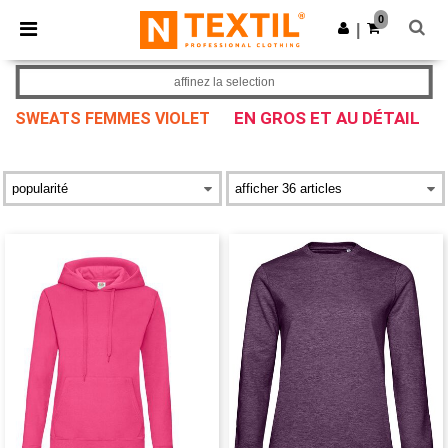
×
Appli Ntextil
0
Obtenir l'appli
|
Meilleurs prix sur l’app !
affinez la selection
EN GROS ET AU DÉTAIL
SWEATS FEMMES VIOLET