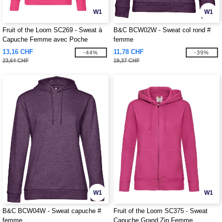
W1
W1
Fruit of the Loom SC269 - Sweat à
B&C BCW02W - Sweat col rond #
Capuche Femme avec Poche
femme
Kangourou
13,16 CHF
11,78 CHF
-44%
-39%
23,64 CHF
19,37 CHF
W1
W1
B&C BCW04W - Sweat capuche #
Fruit of the Loom SC375 - Sweat
femme
Capuche Grand Zip Femme