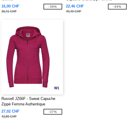
16,00 CHF
22,46 CHF
-39%
-44%
26,41 CHF
40,40 CHF
W1
Russell JZ66F - Sweat Capuche
Zippé Femme Authentique
27,02 CHF
-37%
42,80 CHF