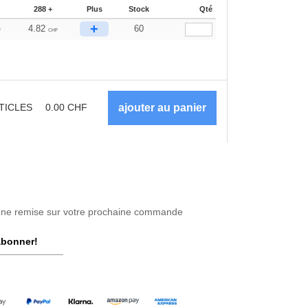
288 +
Plus
Stock
Qté
+
4.82
60
F
CHF
TICLES
0.00
CHF
une remise sur votre prochaine commande
abonner!