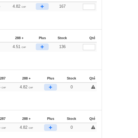
+
4.82
167
F
CHF
288 +
Plus
Stock
Qté
+
4.51
136
F
CHF
-287
288 +
Plus
Stock
Qté
+
5
4.82
0
CHF
CHF
-287
288 +
Plus
Stock
Qté
+
5
4.82
0
CHF
CHF