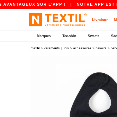
NTAGEUX SUR L’APP !
|
NOTRE APP EST EN LI
Livraison
M
Marques
Tee-shirt
Sweats
Sac
>
>
>
>
ntextil
vêtements | unis
accessoires
bavoirs
béb