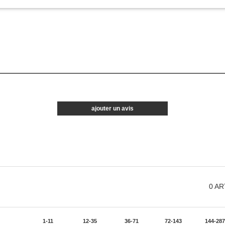
ajouter un avis
0
AR
1-11
12-35
36-71
72-143
144-287