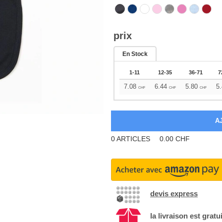
prix
En Stock
1-11
12-35
36-71
7
7.08
6.44
5.80
5.
CHF
CHF
CHF
0
ARTICLES
0.00
CHF
devis express
la livraison est gratu