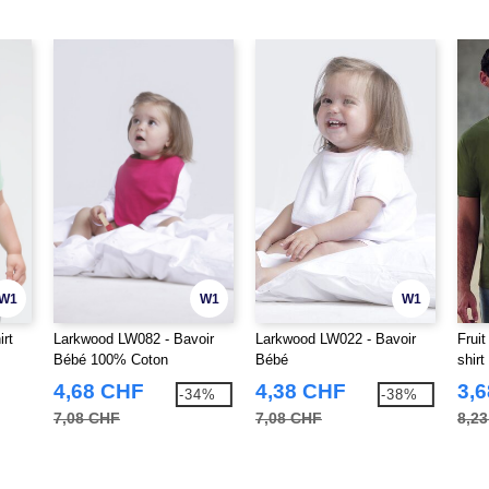
W1
W1
W1
rt
Larkwood LW082 - Bavoir
Larkwood LW022 - Bavoir
Frui
Bébé 100% Coton
Bébé
shirt
4,68 CHF
4,38 CHF
3,
-34%
-38%
7,08 CHF
7,08 CHF
8,2