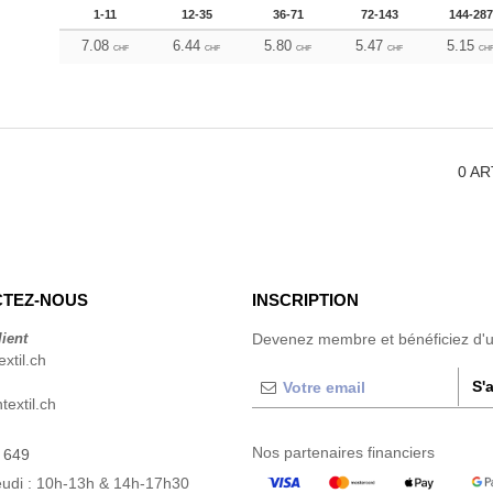
1-11
12-35
36-71
72-143
144-287
7.08
6.44
5.80
5.47
5.15
CHF
CHF
CHF
CHF
CH
0
AR
TEZ-NOUS
INSCRIPTION
lient
Devenez membre et bénéficiez d'
xtil.ch
S'
extil.ch
Nos partenaires financiers
 649
eudi : 10h-13h & 14h-17h30