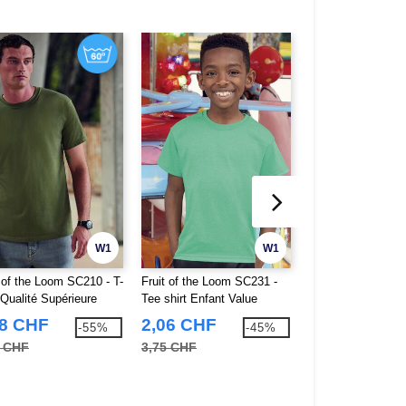
W1
W1
t of the Loom SC210 - T-
Fruit of the Loom SC231 -
Westford mill WM
 Qualité Supérieure
Tee shirt Enfant Value
Cordelette en Cot
Weight
Premium
68 CHF
2,06 CHF
0,79 CHF
-55%
-45%
3 CHF
3,75 CHF
4,52 CHF