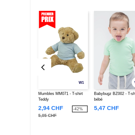
W1
Mumbles MM071 - T-shirt
Babybugz BZ002 - T-shi
Teddy
bébé
2,94 CHF
5,47 CHF
-42%
5,05 CHF