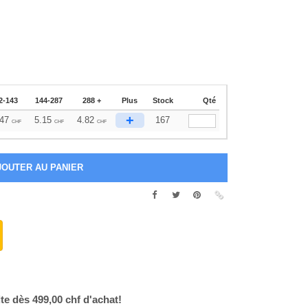
2-143
144-287
288 +
Plus
Stock
Qté
+
47
5.15
4.82
167
CHF
CHF
CHF
ite dès 499,00 chf d'achat!