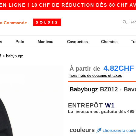
GNE ! 10 CHF DE RÉDUCTION DÈS 80 CHF AVEC A
a Commande
s
Polo
Manteau
Casquettes
Chemise
Tr
>
é
babybugz
4.82CHF
À partir de
hors frais de douanes et taxes
Babybugz
BZ012 - Bav
ENTREPÔT
W1
La livraison est gratuite dès 499
couleurs
choisissez la coul