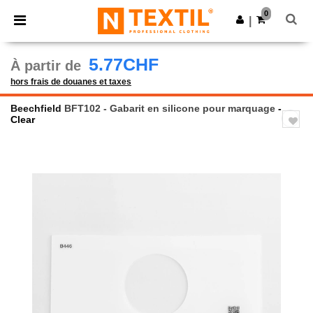
×
Appli Ntextil
0
Obtenir l'appli
|
Meilleurs prix sur l’app !
5.77CHF
À partir de
hors frais de douanes et taxes
Beechfield
BFT102 - Gabarit en silicone pour marquage
-
Clear
Previous
Next